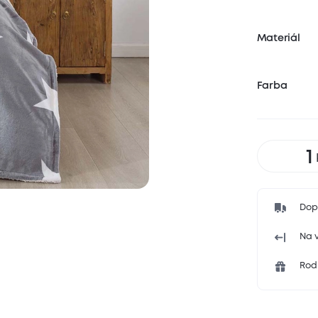
Materiál
Farba
Dop
Na v
Rodi