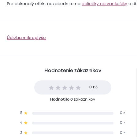
Pre dokonalý efekt nezabudnite na
obliečky na vankúšiky
a ďa
Údržba mikroplyšu
Hodnotenie zákazníkov
0 z 5
Hodnotilo 0
zákazníkov
5
0 ×
4
0 ×
3
0 ×