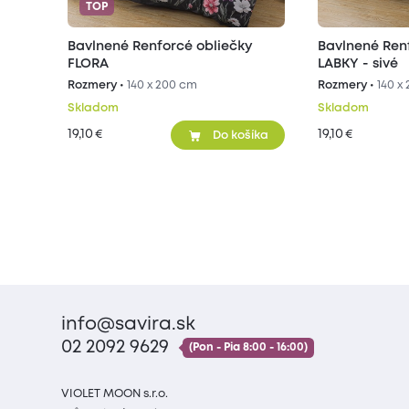
TOP
Bavlnené Renforcé obliečky
Bavlnené Ren
FLORA
LABKY - sivé
Rozmery •
140 x 200 cm
Rozmery •
140 x
Skladom
Skladom
19,10
19,10
€
€
Do košíka
info@savira.sk
02 2092 9629
(Pon - Pia 8:00 - 16:00)
VIOLET MOON s.r.o.