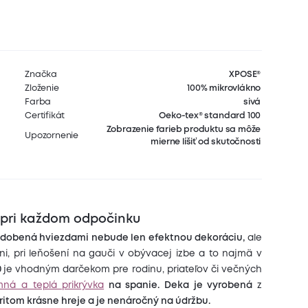
Značka
XPOSE®
Zloženie
100% mikrovlákno
Farba
sivá
Certifikát
Oeko-tex® standard 100
Zobrazenie farieb produktu sa môže
Upozornenie
mierne líšiť od skutočnosti
o pri každom odpočinku
 zdobená hviezdami nebude len efektnou dekoráciu,
ale
lni, pri leňošení na gauči v obývacej izbe a to najmä v
0
je vhodným darčekom pre rodinu, priateľov či večných
mná a teplá prikrývka
na spanie.
Deka je vyrobená
z
 pritom krásne hreje a je nenáročný na údržbu.