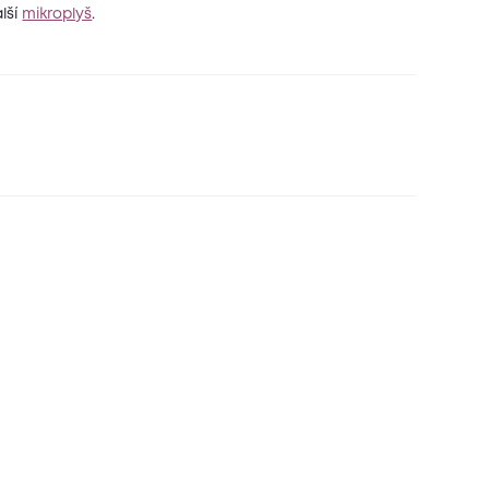
lší
mikroplyš
.