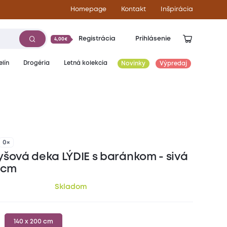
Homepage
Kontakt
Inšpirácia
Registrácia
Prihlásenie
4,00€
lín
Drogéria
Letná kolekcia
Novinky
Výpredaj
23,50
€
0×
yšová deka LÝDIE s baránkom - sivá
 cm
Skladom
140 x 200 cm