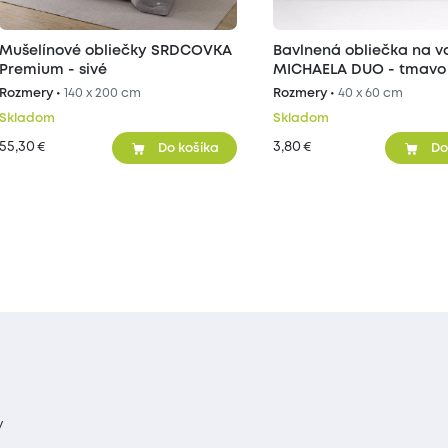
Mušelínové obliečky SRDCOVKA
Bavlnená obliečka na v
Premium - sivé
MICHAELA DUO - tmavo 
svetlo sivá 40x60 cm
Rozmery •
140 x 200 cm
Rozmery •
40 x 60 cm
Skladom
Skladom
55,30
3,80
€
€
Do košíka
Do
y