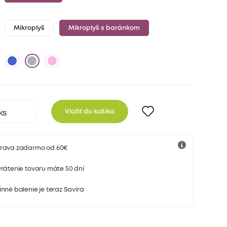
Mikroplyš
Mikroplyš s baránkom
Vložiť do košíka
rava zadarmo od 60€
rátenie tovaru máte 50 dní
nné balenie je teraz Savira