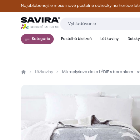
Najobľúbenejšie mušelínové posteľné obliečky na horúce let
Kategórie
Posteľná bielizeň
Lôžkoviny
Detský 
Lôžkoviny
Mikroplyšová deka LÝDIE s baránkom - s
Prehľad
Parametre
Popis produktu
Mate