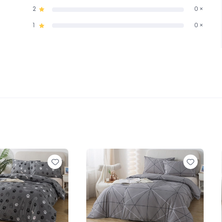
2
0 ×
1
0 ×