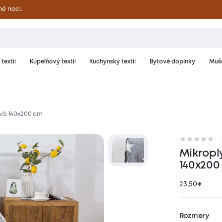
né noci.
textil
Kúpeľňový textil
Kuchynský textil
Bytové doplnky
Muše
ivá 140x200 cm
riál a starostlivosť
Hodnotenie
Mikropl
140x200
23,50
€
Rozmery