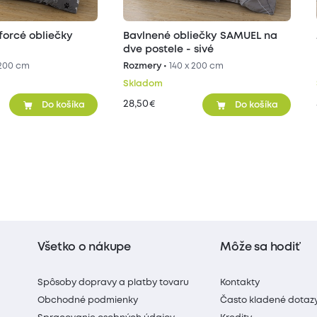
forcé obliečky
Bavlnené obliečky SAMUEL na
dve postele - sivé
 200 cm
Rozmery •
140 x 200 cm
Skladom
28,50
€
Do košíka
Do košíka
Všetko o nákupe
Môže sa hodiť
Spôsoby dopravy a platby tovaru
Kontakty
Obchodné podmienky
Často kladené dotaz