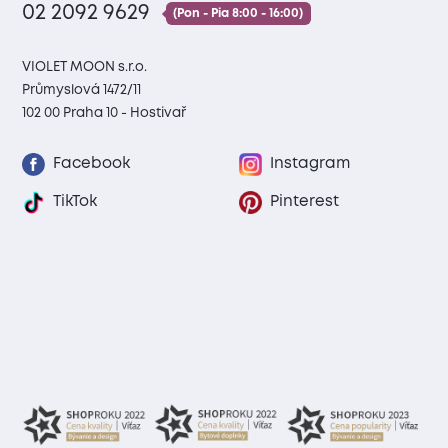
02 2092 9629
(Pon - Pia 8:00 - 16:00)
VIOLET MOON s.r.o.
Průmyslová 1472/11
102 00 Praha 10 - Hostivař
Facebook
Instagram
TikTok
Pinterest