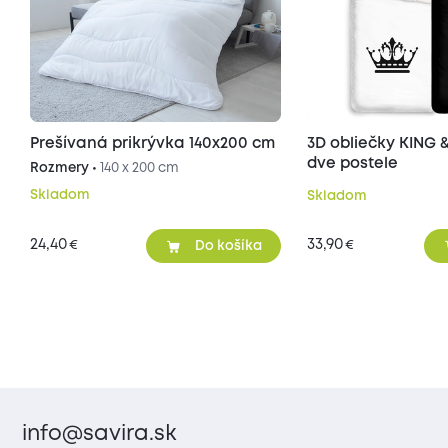
Prešívaná prikrývka 140x200 cm
3D obliečky KING 
dve postele
Rozmery •
140 x 200 cm
Skladom
Skladom
24,40
33,90
€
€
Do košíka
info@savira.sk