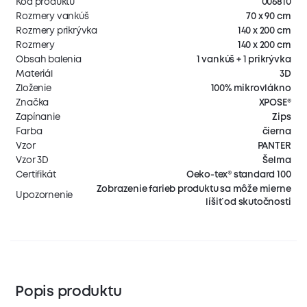
Kód produktu
006810
Rozmery vankúš
70 x 90 cm
Rozmery prikrývka
140 x 200 cm
Rozmery
140 x 200 cm
Obsah balenia
1 vankúš + 1 prikrývka
Materiál
3D
Zloženie
100% mikrovlákno
Značka
XPOSE®
Zapínanie
Zips
Farba
čierna
Vzor
PANTER
Vzor 3D
Šelma
Certifikát
Oeko-tex® standard 100
Zobrazenie farieb produktu sa môže mierne
Upozornenie
líšiť od skutočnosti
Popis produktu