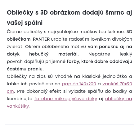
Obliečky s 3D obrázkom dodajú šmrnc aj
vašej spálni
Čierne obliečky s najrýchlejšou mačkovitou šelmou.
3D
obliečkami PANTER
urobíte radosť milovníkom divokých
zvierat. Okrem obľúbeného motívu
vám ponúknu aj na
dotyk hebučký materiál.
Nepatrne lesklý
povrch doplňujú príjemné
farby, ktoré dobre odolávajú
častému praniu.
Obliečky na zips sú vhodné na klasické jednolôžko a
ľahko ich povlečiete na
paplón 140x200
a
vankúš 70x90
cm
. Pre dokonalý efekt si vylaďte spálňu do bodky a
kombinujte
farebne mikroplyšové deky
aj
obliečky na
vankúšiky
.