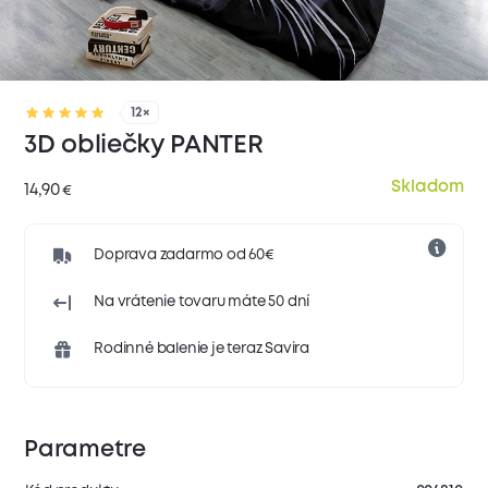
12×
3D obliečky PANTER
Skladom
14,90
€
Doprava zadarmo od 60€
Na vrátenie tovaru máte 50 dní
Rodinné balenie je teraz Savira
Parametre