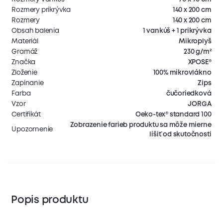
Rozmery prikrývka
140 x 200 cm
Rozmery
140 x 200 cm
Obsah balenia
1 vankúš + 1 prikrývka
Materiál
Mikroplyš
Gramáž
230 g/m²
Značka
XPOSE®
Zloženie
100% mikrovlákno
Zapínanie
Zips
Farba
čučoriedková
Vzor
JORGA
Certifikát
Oeko-tex® standard 100
Zobrazenie farieb produktu sa môže mierne
Upozornenie
líšiť od skutočnosti
Popis produktu