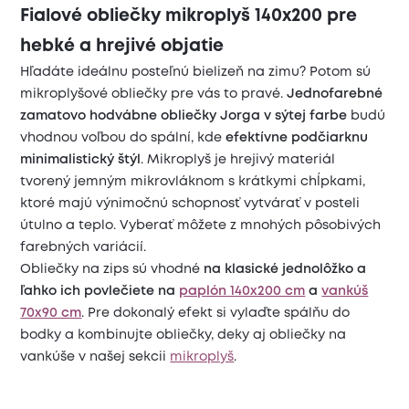
Fialové obliečky mikroplyš 140x200 pre
hebké a hrejivé objatie
Hľadáte ideálnu posteľnú bielizeň na zimu? Potom sú
mikroplyšové obliečky pre vás to pravé.
Jednofarebné
zamatovo hodvábne obliečky Jorga v sýtej farbe
budú
vhodnou voľbou do spální, kde
efektívne podčiarknu
minimalistický štýl
. Mikroplyš je hrejivý materiál
tvorený jemným mikrovláknom s krátkymi chĺpkami,
ktoré majú výnimočnú schopnosť vytvárať v posteli
útulno a teplo. Vyberať môžete z mnohých pôsobivých
farebných variácií.
Obliečky na zips sú vhodné
na klasické jednolôžko a
ľahko ich povlečiete na
paplón 140x200 cm
a
vankúš
70x90 cm
. Pre dokonalý efekt si vylaďte spálňu do
bodky a kombinujte obliečky, deky aj obliečky na
vankúše v našej sekcii
mikroplyš
.