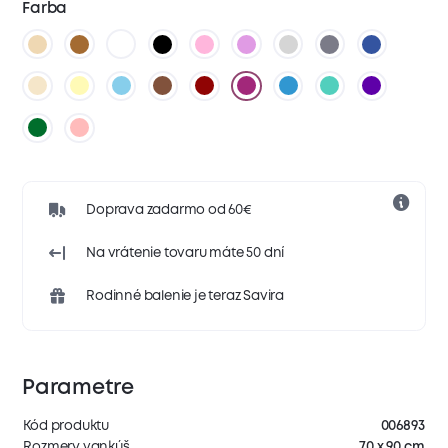
Farba
Doprava zadarmo od 60€
Na vrátenie tovaru máte 50 dní
Rodinné balenie je teraz Savira
Parametre
Kód produktu
006893
Rozmery vankúš
70 x 90 cm