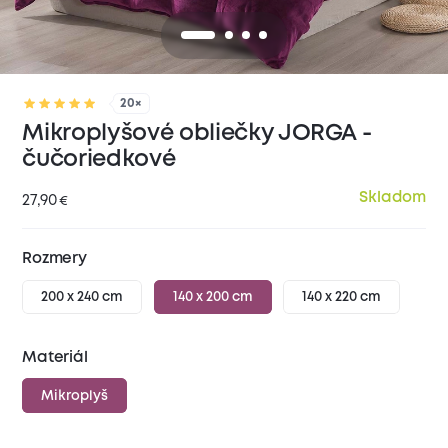
20×
Mikroplyšové obliečky JORGA -
čučoriedkové
Skladom
27,90
€
Rozmery
200 x 240 cm
140 x 200 cm
140 x 220 cm
Materiál
Mikroplyš