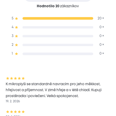
Hodnotilo 20
zákazníkov
5
20 ×
4
0 ×
3
0 ×
2
0 ×
1
0 ×
K mikroplyši se standardně navracím pro jeho měkkost,
hřejivost a příjemnost. V zimě hřeje a v létě chladí. Kupuji
prostěradla i povlečení. Velká spokojenost.
19. 2. 2026