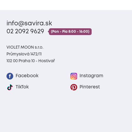
info@savira.sk
02 2092 9629
(Pon - Pia 8:00 - 16:00)
VIOLET MOON s.r.o.
Průmyslová 1472/11
102 00 Praha 10 - Hostivař
Facebook
Instagram
TikTok
Pinterest