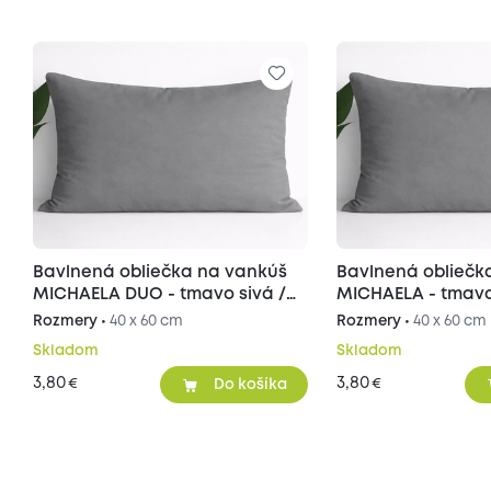
Bavlnená obliečka na vankúš
Bavlnená obliečk
MICHAELA DUO - tmavo sivá /
MICHAELA - tmavo
svetlo sivá 40x60 cm
cm
Rozmery •
40 x 60 cm
Rozmery •
40 x 60 cm
Skladom
Skladom
3,80
3,80
€
€
Do košíka