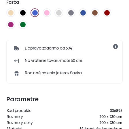
Farba
Doprava zadarmo od 60€
Na vrátenie tovaru máte 50 dní
Rodinné balenie je teraz Savira
Parametre
Kód produktu
006895
Rozmery
200 x 230 cm
Rozmery deky
200 x 230 cm
Materiál
Mikroplyš s baránkom