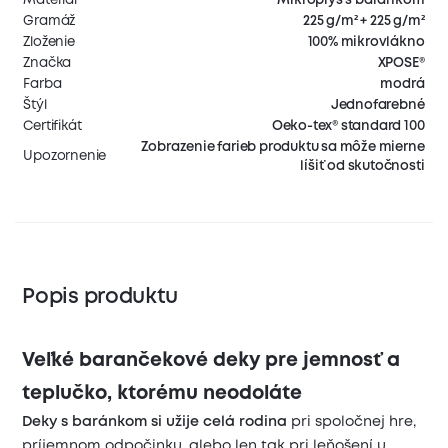
Gramáž
225 g/m² + 225 g/m²
Zloženie
100% mikrovlákno
Značka
XPOSE®
Farba
modrá
Štýl
Jednofarebné
Certifikát
Oeko-tex® standard 100
Zobrazenie farieb produktu sa môže mierne
Upozornenie
líšiť od skutočnosti
Popis produktu
Veľké barančekové deky pre jemnosť a
teplučko, ktorému neodoláte
Deky s baránkom si užije celá rodina
pri spoločnej hre,
príjemnom odpočinku, alebo len tak pri leňošení u