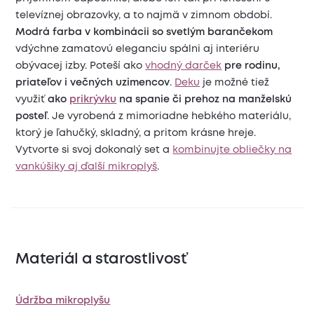
televíznej obrazovky, a to najmä v zimnom období.
Modrá farba v kombinácii so svetlým barančekom
vdýchne zamatovú eleganciu spálni aj interiéru
obývacej izby. Poteší ako
vhodný darček
pre rodinu,
priateľov i večných uzimencov
.
Deku
je možné tiež
využiť
ako
prikrývku
na spanie či prehoz na manželskú
posteľ
. Je vyrobená z mimoriadne hebkého materiálu,
ktorý je ľahučký, skladný, a pritom krásne hreje.
Vytvorte si svoj dokonalý set a
kombinujte obliečky na
vankúšiky aj ďalší mikroplyš
.
Materiál a starostlivosť
Údržba mikroplyšu