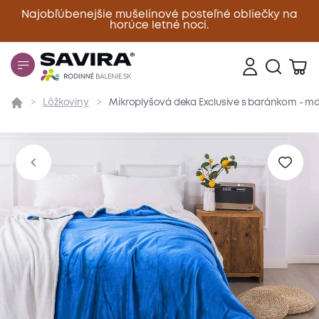
Najobľúbenejšie mušelínové posteľné obliečky na
horúce letné noci.
Zavrieť
Lôžkoviny
Mikroplyšová deka Exclusive s baránkom - m
Prehľad
Parametre
Popis produktu
Materiál