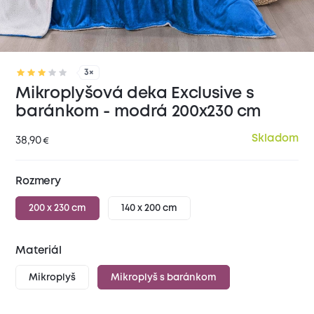
3×
Mikroplyšová deka Exclusive s
baránkom - modrá 200x230 cm
Skladom
38,90
€
Rozmery
200 x 230 cm
140 x 200 cm
Materiál
Mikroplyš
Mikroplyš s baránkom