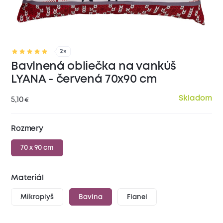
2×
Bavlnená obliečka na vankúš
LYANA - červená 70x90 cm
Skladom
5,10
€
Rozmery
70 x 90 cm
Materiál
Mikroplyš
Bavlna
Flanel