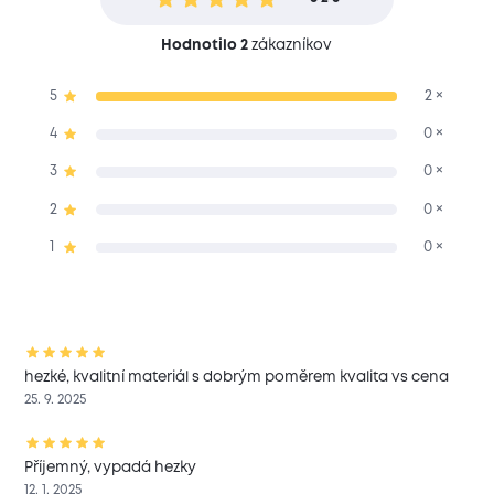
Hodnotilo 2
zákazníkov
5
2 ×
4
0 ×
3
0 ×
2
0 ×
1
0 ×
hezké, kvalitní materiál s dobrým poměrem kvalita vs cena
25. 9. 2025
Příjemný, vypadá hezky
12. 1. 2025