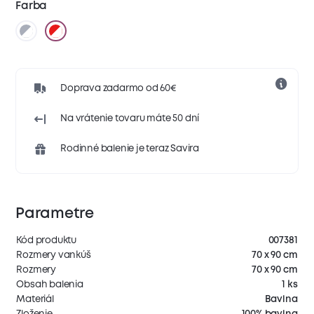
Farba
Doprava zadarmo od 60€
Na vrátenie tovaru máte 50 dní
Rodinné balenie je teraz Savira
Parametre
Kód produktu
007381
Rozmery vankúš
70 x 90 cm
Rozmery
70 x 90 cm
Obsah balenia
1 ks
Materiál
Bavlna
Zloženie
100% bavlna