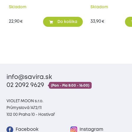
70x90 cm
Skladom
Skladom
22,90
33,90
€
€
Do košíka
info@savira.sk
02 2092 9629
(Pon - Pia 8:00 - 16:00)
VIOLET MOON s.r.o.
Průmyslová 1472/11
102 00 Praha 10 - Hostivař
Facebook
Instagram