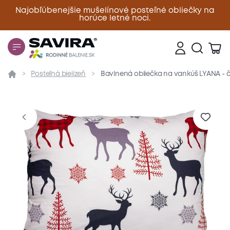
Najobľúbenejšie mušelínové posteľné obliečky na
horúce letné noci.
Zavrieť
Posteľná bielizeň
Bavlnená obliečka na vankúš LYANA - 
Prehľad
Parametre
Popis produktu
Materiál