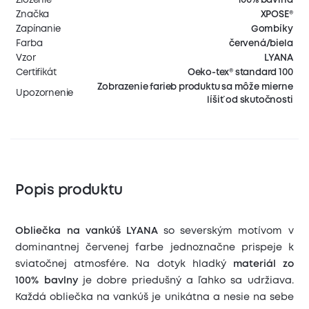
Značka
XPOSE®
Zapínanie
Gombíky
Farba
červená/biela
Vzor
LYANA
Certifikát
Oeko-tex® standard 100
Zobrazenie farieb produktu sa môže mierne
Upozornenie
líšiť od skutočnosti
Popis produktu
Obliečka na vankúš LYANA
so severským motívom v
dominantnej červenej farbe jednoznačne prispeje k
sviatočnej atmosfére. Na dotyk hladký
materiál zo
100% bavlny
je dobre priedušný a ľahko sa udržiava.
Každá obliečka na vankúš je unikátna a nesie na sebe