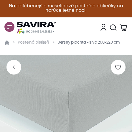
Najobľúbenejšie mušelínové posteľné obliečky na
horúce letné noci.
Zavrieť
Posteľná bielizeň
Jersey plachta - sivá 200x220 cm
Prehľad
Parametre
Popis produktu
Materiál