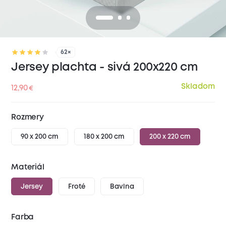
62×
Jersey plachta - sivá 200x220 cm
Skladom
12,90
€
Rozmery
90 x 200 cm
180 x 200 cm
200 x 220 cm
Materiál
Jersey
Froté
Bavlna
Farba