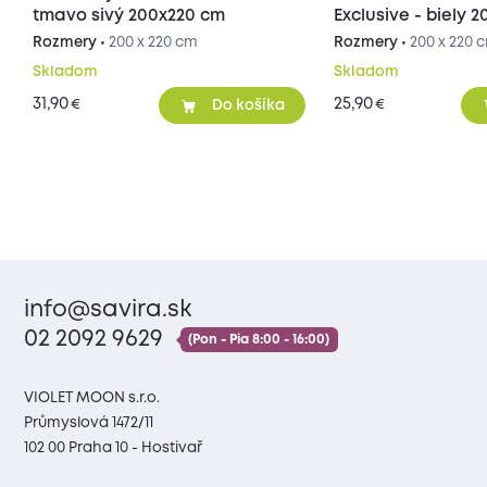
tmavo sivý 200x220 cm
Exclusive - biely 
Rozmery •
200 x 220 cm
Rozmery •
200 x 220 
Skladom
Skladom
31,90
25,90
€
€
Do košíka
info@savira.sk
02 2092 9629
(Pon - Pia 8:00 - 16:00)
VIOLET MOON s.r.o.
Průmyslová 1472/11
102 00 Praha 10 - Hostivař