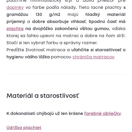
podtrhne minimalistický štýl a
dáva priestor pre
doplnky
vo farbe podľa nálady
.
Tieto lacné plachty
s
gramážou 130 g/m2
majú
hladký materiál
príjemný
a
dobre absorbuje vlhkosť.
Spodnú časť má
plachta
na dvojlôžko
zakončenú všitou gumou,
vďaka
ktorej sa ľahko upevní na matrac a dobre na ňom drží.
Stačí si len vybrať farbu a správny rozmer.
Predĺžte životnosť matraca a
uľahčite si starostlivosť o
hygienu vášho lôžka
pomocou
chrániča matracov
.
Materiál a starostlivosť
K dokonalosti chýbajú už len krásne
farebné obliečky
.
Údržba plachiet