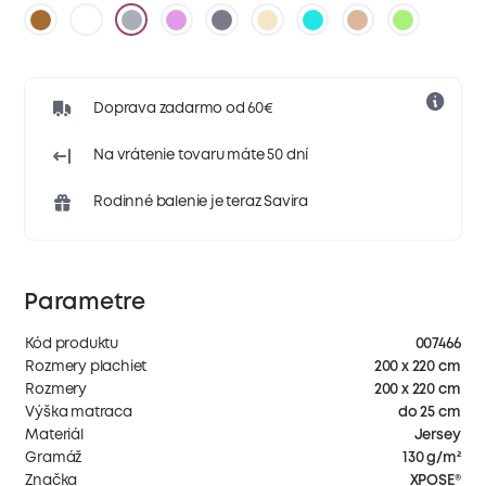
Doprava zadarmo od 60€
Na vrátenie tovaru máte 50 dní
Rodinné balenie je teraz Savira
Parametre
Kód produktu
007466
Rozmery plachiet
200 x 220 cm
Rozmery
200 x 220 cm
Výška matraca
do 25 cm
Materiál
Jersey
Gramáž
130 g/m²
Značka
XPOSE®