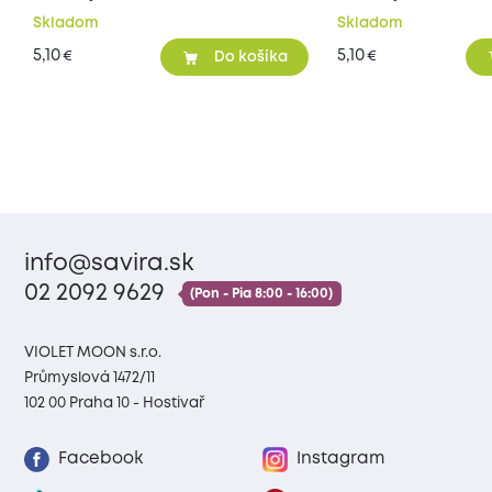
Skladom
Skladom
5,10
5,10
€
€
Do košíka
info@savira.sk
02 2092 9629
(Pon - Pia 8:00 - 16:00)
VIOLET MOON s.r.o.
Průmyslová 1472/11
102 00 Praha 10 - Hostivař
Facebook
Instagram