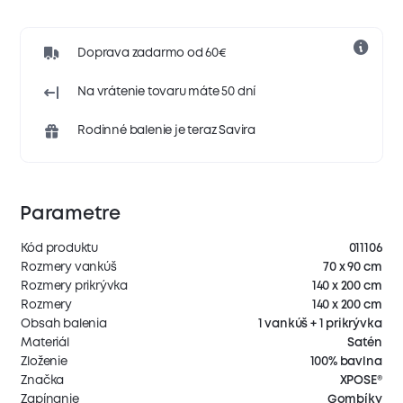
Doprava zadarmo od 60€
Na vrátenie tovaru máte 50 dní
Rodinné balenie je teraz Savira
Parametre
Kód produktu
011106
Rozmery vankúš
70 x 90 cm
Rozmery prikrývka
140 x 200 cm
Rozmery
140 x 200 cm
Obsah balenia
1 vankúš + 1 prikrývka
Materiál
Satén
Zloženie
100% bavlna
Značka
XPOSE®
Zapínanie
Gombíky