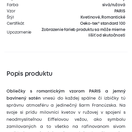
Farba
sivá/ružová
Vzor
PARIS
Štýl
Kvetinové, Romantické
Certifikát
Oeko-tex® standard 100
Zobrazenie farieb produktu sa môže mierne
Upozornenie
líšiť od skutočnosti
Popis produktu
Obliečky s romantickým vzorom PARIS
a jemný
bavlnený satén
vnesú do každej spálne či izbičky tú
správnu atmosféru a jedinečný šarm Francúzska. Na
svoje si prídu milovníci kvetov v ružovej v spojení s
neodmysliteľnou Eiffelovou vežou, ako symbolu
zamilovaných a to všetko na rafinovanom sivom