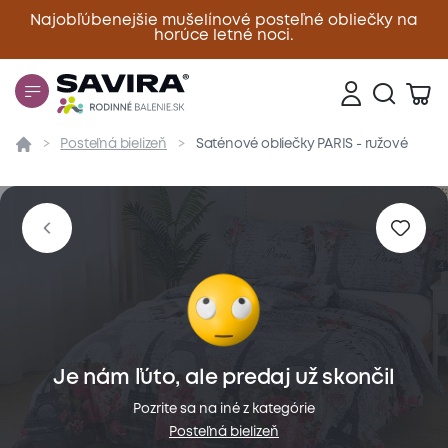
Najobľúbenejšie mušelínové posteľné obliečky na
horúce letné noci.
Zavrieť
Posteľná bielizeň
Saténové obliečky PARIS - ružové
Prehľad
Parametre
Popis produktu
Materiál
Je nám ľúto, ale predaj už skončil
Pozrite sa na iné z kategórie
Posteľná bielizeň