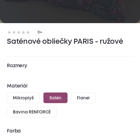
0×
Saténové obliečky PARIS - ružové
Rozmery
Materiál
Mikroplyš
Satén
Flanel
Bavlna RENFORCÉ
Farba