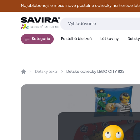
Najobľúbenejšie mušelínové posteľné obliečky na horúce let
Kategórie
Posteľná bielizeň
Lôžkoviny
Detský 
Detský textil
Detské obliečky LEGO CITY 825
Prehľad
Parametre
Popis produktu
Mate