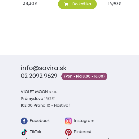
38,30
14,90
€
€
Do košíka
info@savira.sk
02 2092 9629
(Pon - Pia 8:00 - 16:00)
VIOLET MOON s.r.o.
Průmyslová 1472/11
102 00 Praha 10 - Hostivař
Facebook
Instagram
TikTok
Pinterest