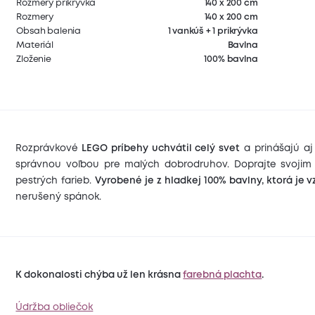
Rozmery prikrývka
140 x 200 cm
Rozmery
140 x 200 cm
Obsah balenia
1 vankúš + 1 prikrývka
Materiál
Bavlna
Zloženie
100% bavlna
Rozprávkové
LEGO príbehy uchvátil celý svet
a prinášajú aj
správnou voľbou pre malých dobrodruhov. Doprajte svoji
pestrých farieb.
Vyrobené je z hladkej 100% bavlny, ktorá je
nerušený spánok.
K dokonalosti chýba už len krásna
farebná plachta
.
Údržba obliečok