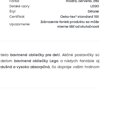
Farba
modrá, červená, žltá
Detské vzory
LEGO
Štýl
Dětské
Certifikát
Oeko-tex® standard 100
Zobrazenie farieb produktu sa môže
Upozornenie
mierne líšiť od skutočnosti
 tieto
bavlnené obliečky pre deti
. Akčné postavičky sú
m deťom
bavlnené obliečky Lego
a nádych fantázie aj
 vzdušná a vysoko absorpčná
, čo dopraje vašim hrdinom