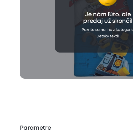
Je nám ľúto, ale
predaj už skončil
Pozrite sa na iné z kategóri
Detský textil
Parametre