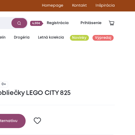
Homepage
Kontakt
Inšpirácia
Registrácia
Prihlásenie
4,00€
lín
Drogéria
Letná kolekcia
Novinky
Výpredaj
0×
obliečky LEGO CITY 825
ternatívu