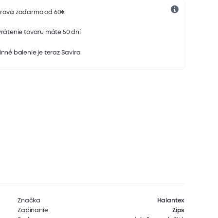
rava zadarmo od 60€
rátenie tovaru máte 50 dní
nné balenie je teraz Savira
Značka
Halantex
Zapínanie
Zips