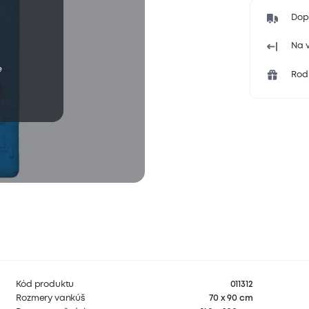
Dop
Na v
e
Rodi
Kód produktu
011312
Rozmery vankúš
70 x 90 cm