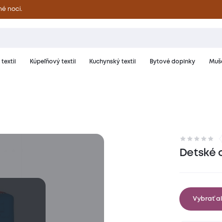
né noci.
textil
Kúpeľňový textil
Kuchynský textil
Bytové doplnky
Muše
riál a starostlivosť
Hodnotenie
Detské 
Vybrať al