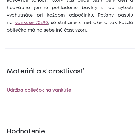
kávových tónoch
, ktorý vás bude tešiť celý deň a
hodvábne jemné pohladenie bavlny si do sýtosti
vychutnáte pri každom odpočinku. Poťahy pasujú
na
vankúše 70x90
, sú strihané z metráže, a tak každá
obliečka má na sebe inú časť vzoru.
Materiál a starostlivosť
Údržba obliečok na vankúše
Hodnotenie