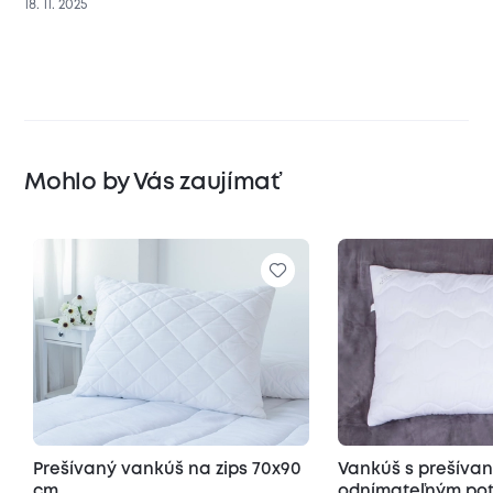
18. 11. 2025
Mohlo by Vás zaujímať
Prešívaný vankúš na zips 70x90
Vankúš s prešíva
cm
odnímateľným poť