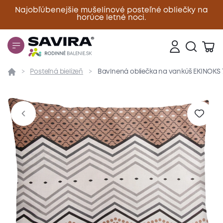
Najobľúbenejšie mušelínové posteľné obliečky na
horúce letné noci.
Zavrieť
Posteľná bielizeň
Bavlnená obliečka na vankúš EKINOKS
Prehľad
Parametre
Popis produktu
Materiál