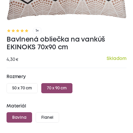
1×
Bavlnená obliečka na vankúš
EKINOKS 70x90 cm
Skladom
4,30
€
Rozmery
50 x 70 cm
70 x 90 cm
Materiál
Bavlna
Flanel