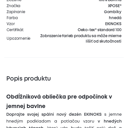
Značka
XPOSE®
Zapínanie
Gombíky
Farba
hnedá
Vzor
EKINOKS
Certifikát
Oeko-tex® standard 100
Zobrazenie farieb produktu sa môže mierne
Upozornenie
líšiť od skutočnosti
Popis produktu
Obdĺžniková obliečka pre odpočinok v
jemnej bavlne
Doprajte svojej spálni nový dezén EKINOKS
s jemne
hnedým podkladom a potlačou vzoru
v hnedých