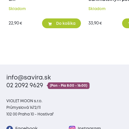
70x90 cm
Skladom
Skladom
22,90
33,90
€
€
Do košíka
info@savira.sk
02 2092 9629
(Pon - Pia 8:00 - 16:00)
VIOLET MOON s.r.o.
Průmyslová 1472/11
102 00 Praha 10 - Hostivař
Facebook
Instagram