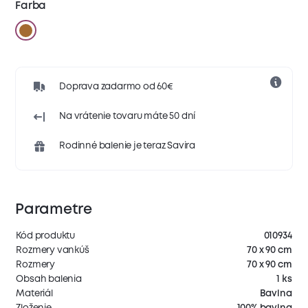
Farba
Doprava zadarmo od 60€
Na vrátenie tovaru máte 50 dní
Rodinné balenie je teraz Savira
Parametre
Kód produktu
010934
Rozmery vankúš
70 x 90 cm
Rozmery
70 x 90 cm
Obsah balenia
1 ks
Materiál
Bavlna
Zloženie
100% bavlna