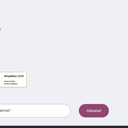
y
 email
Odoslať