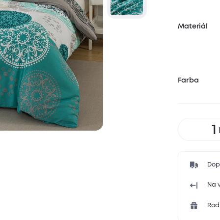
Materiál
Farba
Dop
Na v
Rodi