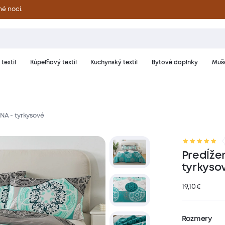
né noci.
textil
Kúpeľňový textil
Kuchynský textil
Bytové doplnky
Muše
NA - tyrkysové
riál a starostlivosť
Hodnotenie
Predĺže
tyrkyso
19,10
€
Rozmery