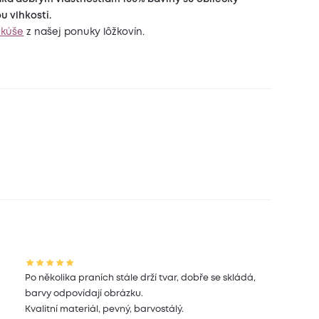
u vlhkosti.
nkúše
z našej ponuky lôžkovín.
Po několika praních stále drží tvar, dobře se skládá,
barvy odpovídají obrázku.
Kvalitní materiál, pevný, barvostálý.