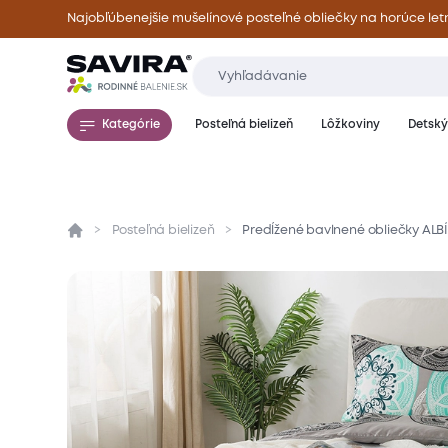
Najobľúbenejšie mušelínové posteľné obliečky na horúce let
Kategórie
Posteľná bielizeň
Lôžkoviny
Detský 
Posteľná bielizeň
Predĺžené bavlnené obliečky ALBÍ
Prehľad
Parametre
Popis produktu
Mate