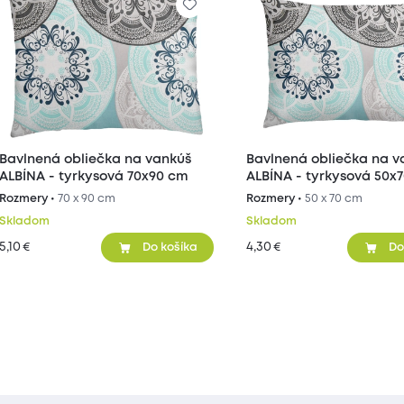
Bavlnená obliečka na vankúš
Bavlnená obliečka na v
ALBÍNA - tyrkysová 70x90 cm
ALBÍNA - tyrkysová 50x
Rozmery •
70 x 90 cm
Rozmery •
50 x 70 cm
Skladom
Skladom
5,10
4,30
€
€
Do košíka
Do