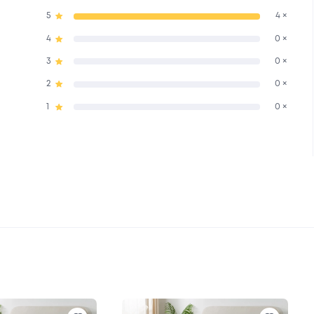
5
4 ×
4
0 ×
3
0 ×
2
0 ×
1
0 ×