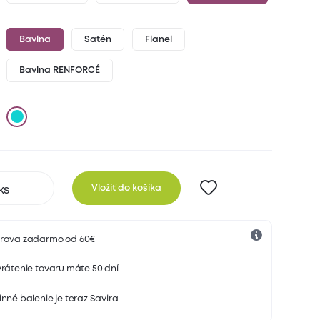
Bavlna
Satén
Flanel
Bavlna RENFORCÉ
Vložiť do košíka
rava zadarmo od 60€
rátenie tovaru máte 50 dní
nné balenie je teraz Savira