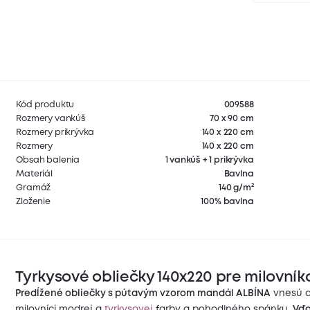
Kód produktu
009588
Rozmery vankúš
70 x 90 cm
Rozmery prikrývka
140 x 220 cm
Rozmery
140 x 220 cm
Obsah balenia
1 vankúš + 1 prikrývka
Materiál
Bavlna
Gramáž
140 g/m²
Zloženie
100% bavlna
Tyrkysové o
bliečky 140x220 pre milovník
Predĺžené obliečky s pútavým vzorom mandál ALBÍNA
vnesú do
milovníci modrej a
tyrkysovej
farby a pohodlného spánku.
Vďa