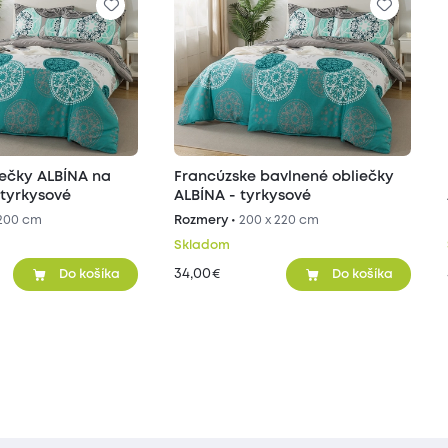
iečky ALBÍNA na
Francúzske bavlnené obliečky
 tyrkysové
ALBÍNA - tyrkysové
 200 cm
Rozmery •
200 x 220 cm
Skladom
34,00
€
Do košíka
Do košíka