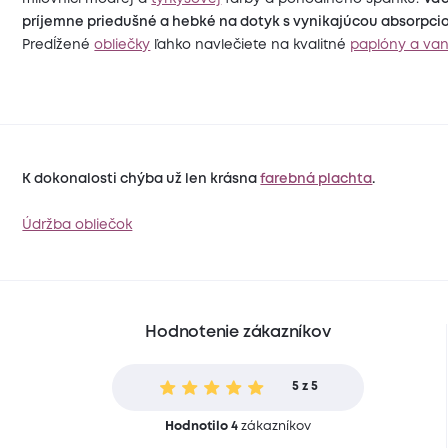
príjemne priedušné a hebké na dotyk s vynikajúcou absorpcio
Predĺžené
obliečky
ľahko navlečiete na kvalitné
paplóny a va
K dokonalosti chýba už len krásna
farebná plachta
.
Údržba obliečok
Hodnotenie zákazníkov
5 z 5
Hodnotilo 4
zákazníkov