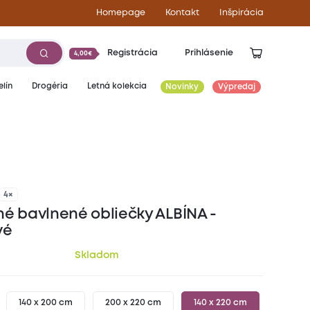
Homepage
Kontakt
Inšpirácia
Registrácia
Prihlásenie
4,00€
lín
Drogéria
Letná kolekcia
Novinky
Výpredaj
19,10
€
4×
né bavlnené obliečky ALBÍNA -
vé
Skladom
140 x 200 cm
200 x 220 cm
140 x 220 cm