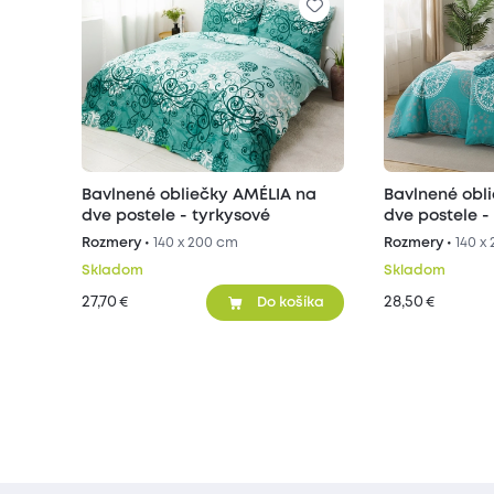
Bavlnené obliečky AMÉLIA na
Bavlnené obl
dve postele - tyrkysové
dve postele -
Rozmery •
140 x 200 cm
Rozmery •
140 x
Skladom
Skladom
27,70
28,50
€
€
Do košíka