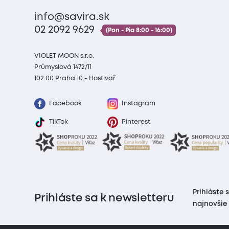
info@savira.sk
02 2092 9629
(Pon - Pia 8:00 - 16:00)
VIOLET MOON s.r.o.
Průmyslová 1472/11
102 00 Praha 10 - Hostivař
Facebook
Instagram
TikTok
Pinterest
Prihláste 
Prihláste sa k newsletteru
najnovšie