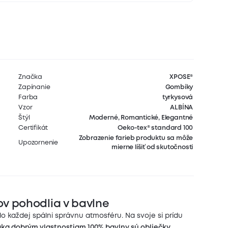
Značka
XPOSE®
Zapínanie
Gombíky
Farba
tyrkysová
Vzor
ALBÍNA
Štýl
Moderné, Romantické, Elegantné
Certifikát
Oeko-tex® standard 100
Zobrazenie farieb produktu sa môže
Upozornenie
mierne líšiť od skutočnosti
ov pohodlia v bavlne
 každej spálni správnu atmosféru. Na svoje si prídu
ka dobrým vlastnostiam 100% bavlny sú obliečky