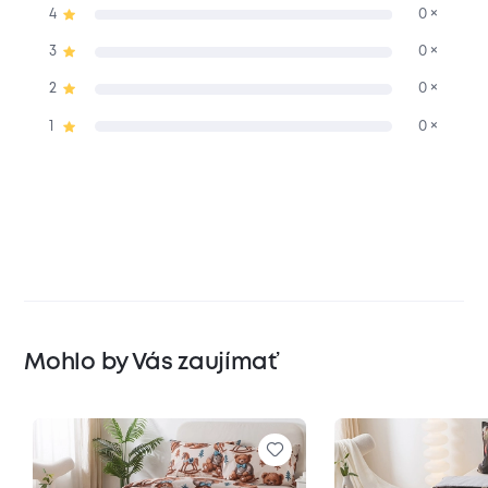
4
0 ×
3
0 ×
2
0 ×
1
0 ×
Mohlo by Vás zaujímať