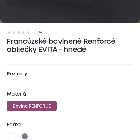
0×
Francúzské bavlnené Renforcé
obliečky EVITA - hnedé
Rozmery
Materiál
Bavlna RENFORCÉ
Farba