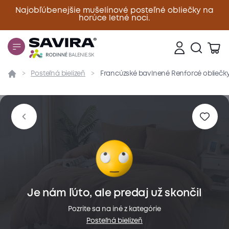
Najobľúbenejšie mušelínové posteľné obliečky na
horúce letné noci.
Zavrieť
Posteľná bielizeň
Francúzské bavlnené Renforcé obliečky
Prehľad
Parametre
Popis produktu
Materiál
Je nám ľúto, ale predaj už skončil
Pozrite sa na iné z kategórie
Posteľná bielizeň