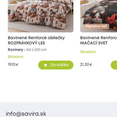
Digitálna tlač
Bavlnené Renforcé obliečky
Bavlnené Renforc
ROZPRÁVKOVÝ LES
MAČACÍ SVET
Rozmery •
140 x 200 cm
Skladom
Skladom
19,10
21,30
€
€
Do košíka
info@savira.sk