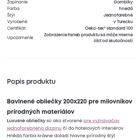
Zapínanie
Gombíky
Farba
hnedá
Štýl
Jednofarebné
Vyrobené
v Turecku
Certifikát
Oeko-tex® standard 100
Zobrazenie farieb produktu sa môže mierne
Upozornenie
líšiť od skutočnosti
Popis produktu
Bavlnené obliečky 200x220 pre milovníkov
prírodných materiálov
Luxusné obliečky
sú ako stvorené
pre vyznávačov
jednofarebného dizajnu
či do hotelových interiérov.
Hnědá farba krásne doladí hlavne prírodný štýl