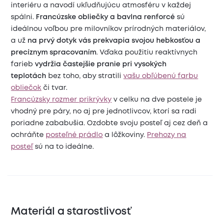
interiéru a navodí ukľudňujúcu atmosféru v každej
spálni.
Francúzske obliečky a bavlna renforcé
sú
ideálnou voľbou pre milovníkov prírodných materiálov,
a už
na prvý dotyk vás prekvapia svojou hebkosťou a
precíznym spracovaním
. Vďaka použitiu reaktívnych
farieb
vydržia častejšie pranie pri vysokých
teplotách
bez toho, aby stratili
vašu obľúbenú farbu
obliečok
či tvar.
Francúzsky rozmer prikrývky
v celku na dve postele je
vhodný pre páry, no aj pre jednotlivcov, ktorí sa radi
poriadne zababušia. Ozdobte svoju posteľ aj cez deň a
ochráňte
posteľné prádlo
a lôžkoviny.
Prehozy na
posteľ
sú na to ideálne.
Materiál a starostlivosť