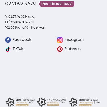
02 2092 9629
(Pon - Pia 8:00 - 16:00)
VIOLET MOON s.r.o.
Průmyslová 1472/11
102 00 Praha 10 - Hostivař
Facebook
Instagram
TikTok
Pinterest