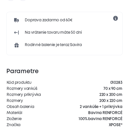
Doprava zadarmo od 60€
Na vrátenie tovaru máte 50 dní
Rodinné balenie je teraz Savira
Parametre
Kód produktu
010283
Rozmery vankúš
70 x 90 cm
Rozmery prikrývka
220 x 200 cm
Rozmery
200 x 220 cm
Obsah balenia
2 vankúše + 1 prikrývka
Materiál
Bavlna RENFORCÉ
Zloženie
100% bavlna RENFORCÉ
Značka
XPOSE®