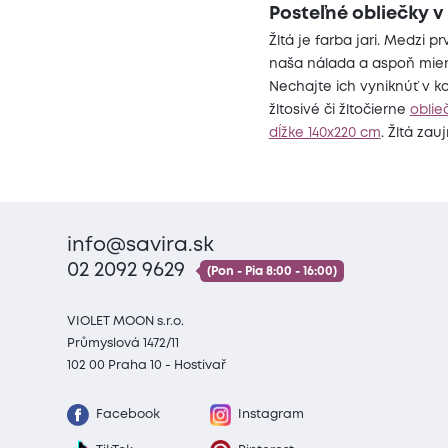
Posteľné obliečky v 
Žltá je farba jari. Medzi p
naša nálada a aspoň miern
Nechajte ich vyniknúť v k
žltosivé či žltočierne
oblie
dĺžke 140x220 cm
. Žltá za
info@savira.sk
02 2092 9629
(Pon - Pia 8:00 - 16:00)
VIOLET MOON s.r.o.
Průmyslová 1472/11
102 00 Praha 10 - Hostivař
Facebook
Instagram