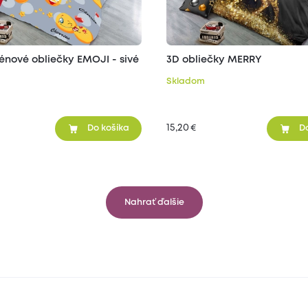
énové obliečky EMOJI - sivé
3D obliečky MERRY
Skladom
15,20
€
Do košíka
D
Nahrať ďalšie