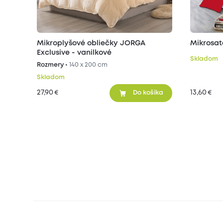
Mikroplyšové obliečky JORGA
Mikrosat
Exclusive - vanilkové
Skladom
Rozmery •
140 x 200 cm
Skladom
27,90
13,60
€
€
Do košíka