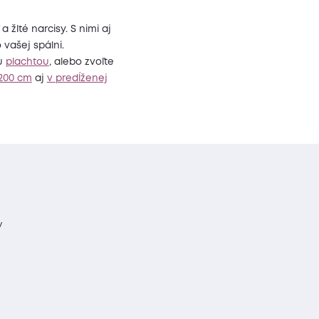
a žlté narcisy. S nimi aj
vašej spálni.
ou
plachtou
, alebo zvoľte
x200 cm
aj
v predĺženej
y