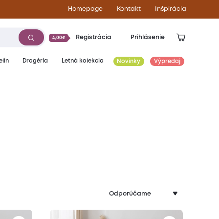
Homepage
Kontakt
Inšpirácia
Registrácia
Prihlásenie
4,00€
lín
Drogéria
Letná kolekcia
Novinky
Výpredaj