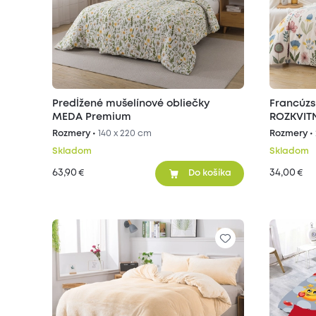
Predĺžené mušelínové obliečky
Francúzs
MEDA Premium
ROZKVIT
Rozmery •
140 x 220 cm
Rozmery •
Skladom
Skladom
63,90
34,00
€
€
Do košíka