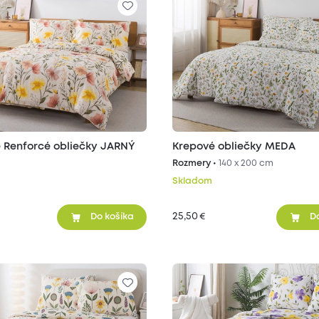
 Renforcé obliečky JARNÝ
Krepové obliečky MEDA
Rozmery •
140 x 200 cm
Skladom
25,50
€
Do košíka
D