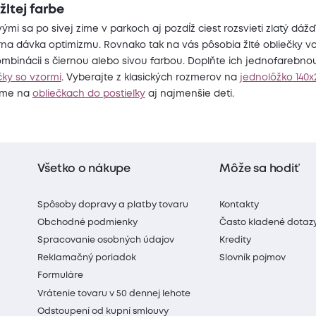
žltej farbe
rvými sa po sivej zime v parkoch aj pozdĺž ciest rozsvieti zlatý dážď 
a dávka optimizmu. Rovnako tak na vás pôsobia žlté obliečky vo 
ombinácii s čiernou alebo sivou farbou. Doplňte ich jednofarebn
čky so vzormi
. Vyberajte z klasických rozmerov na
jednolôžko 140
ujme na
obliečkach do postieľky
aj najmenšie deti.
Všetko o nákupe
Môže sa hodiť
Spôsoby dopravy a platby tovaru
Kontakty
Obchodné podmienky
Často kladené dotaz
Spracovanie osobných údajov
Kredity
Reklamačný poriadok
Slovník pojmov
Formuláre
Vrátenie tovaru v 50 dennej lehote
Odstoupení od kupní smlouvy