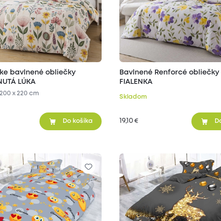
ke bavlnené obliečky
Bavlnené Renforcé obliečky
NUTÁ LÚKA
FIALENKA
200 x 220 cm
Skladom
19,10
€
Do košíka
D