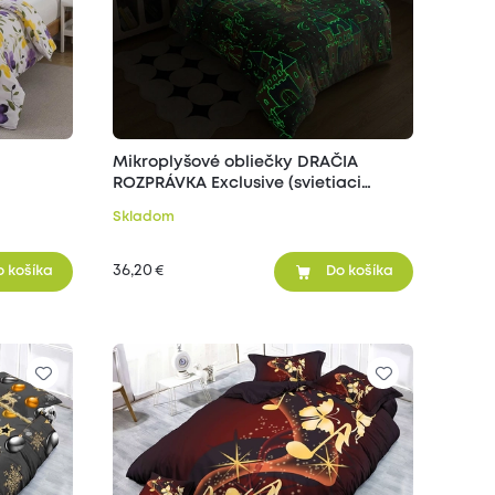
Mikroplyšové obliečky DRAČIA
ROZPRÁVKA Exclusive (svietiaci
efekt)
Skladom
36,20
€
o košíka
Do košíka