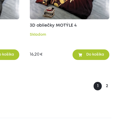
3D obliečky MOTÝLE 4
Skladom
16,20
€
o košíka
Do košíka
1
2