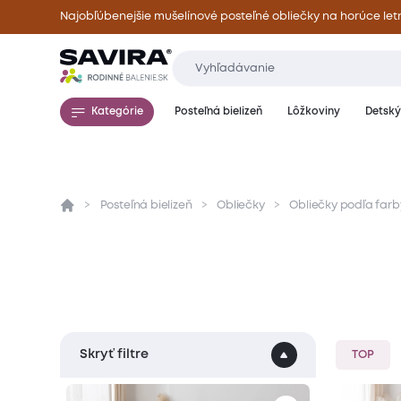
Najobľúbenejšie mušelínové posteľné obliečky na horúce let
Kategórie
Posteľná bielizeň
Lôžkoviny
Detský 
Posteľná bielizeň
Obliečky
Obliečky podľa farb
Skryť filtre
TOP