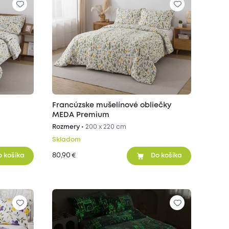
Francúzske mušelínové obliečky
MEDA Premium
Rozmery •
200 x 220 cm
Skladom
80,90
€
o košíka
Do košíka