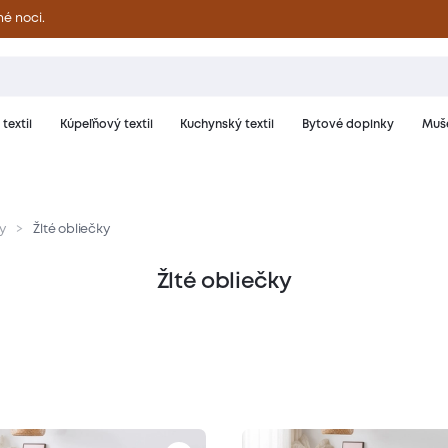
né noci.
textil
Kúpeľňový textil
Kuchynský textil
Bytové doplnky
Muše
y
Žlté obliečky
Žlté obliečky