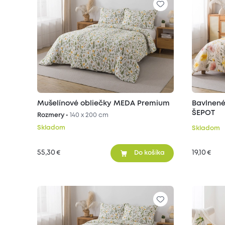
Mušelínové obliečky MEDA Premium
Bavlnené
ŠEPOT
Rozmery •
140 x 200 cm
Skladom
Skladom
55,30
19,10
€
€
Do košíka