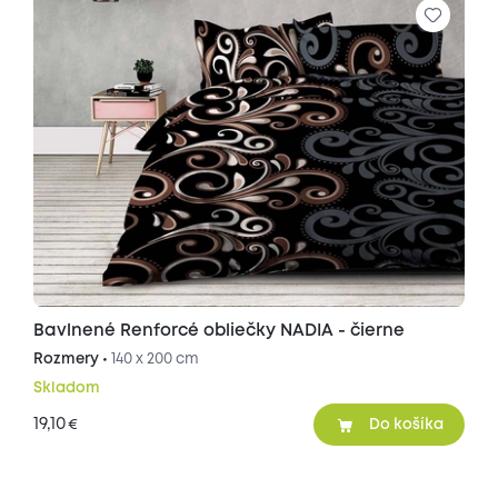
Bavlnené Renforcé obliečky NADIA - čierne
Rozmery •
140 x 200 cm
Skladom
19,10
€
Do košíka