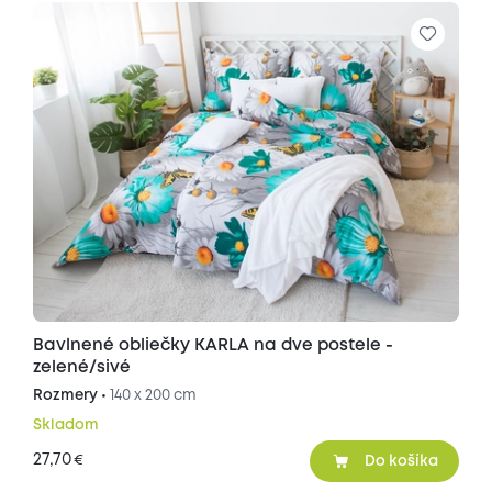
Bavlnené obliečky KARLA na dve postele -
zelené/sivé
Rozmery •
140 x 200 cm
Skladom
27,70
€
Do košíka