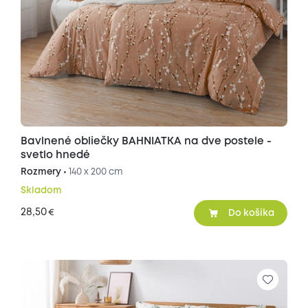
Bavlnené obliečky BAHNIATKA na dve postele -
svetlo hnedé
Rozmery •
140 x 200 cm
Skladom
28,50
€
Do košíka