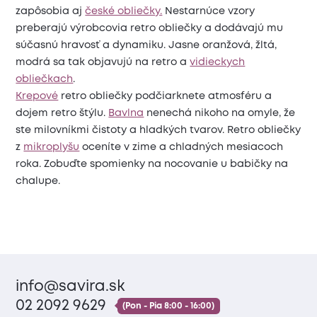
zapôsobia aj
české obliečky.
Nestarnúce vzory
preberajú výrobcovia retro obliečky a dodávajú mu
súčasnú hravosť a dynamiku. Jasne oranžová, žltá,
modrá sa tak objavujú na retro a
vidieckych
obliečkach
.
Krepové
retro obliečky podčiarknete atmosféru a
dojem retro štýlu.
Bavlna
nenechá nikoho na omyle, že
ste milovníkmi čistoty a hladkých tvarov. Retro obliečky
z
mikroplyšu
oceníte v zime a chladných mesiacoch
roka. Zobuďte spomienky na nocovanie u babičky na
chalupe.
info@savira.sk
02 2092 9629
(Pon - Pia 8:00 - 16:00)