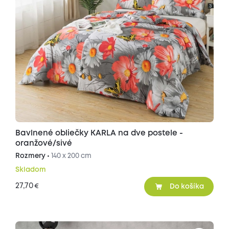
Bavlnené obliečky KARLA na dve postele -
oranžové/sivé
Rozmery •
140 x 200 cm
Skladom
27,70
€
Do košíka