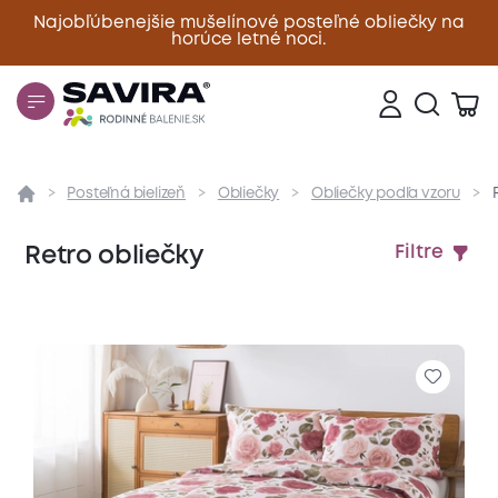
Najobľúbenejšie mušelínové posteľné obliečky na
horúce letné noci.
Zavrieť
Posteľná bielizeň
Obliečky
Obliečky podľa vzoru
Retro obliečky
Filtre