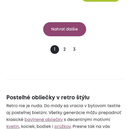
Nahrať ďalšie
1
2
3
Posteľné obliečky v retro štýlu
Retro nie je nuda. Do módy sa vracia v bytovom textile
aj posteľnej bielizni. Všetky generácie môžu prepadnúť
klasické
bavlnené obliečky
s decentnými motívmi
kvetín
, kociek, bodiek i
prúžkov
. Presne tak na vás