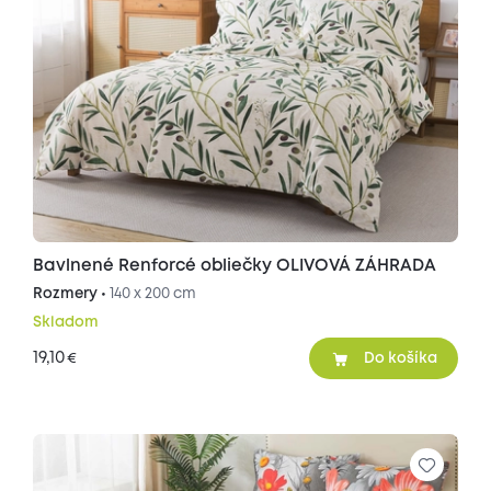
Bavlnené Renforcé obliečky OLIVOVÁ ZÁHRADA
Rozmery •
140 x 200 cm
Skladom
19,10
€
Do košíka