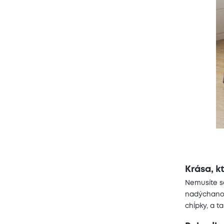
Krása, k
Nemusíte sa
nadýchanos
chĺpky, a t