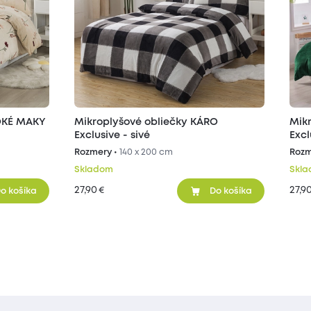
VOKÉ MAKY
Mikroplyšové obliečky KÁRO
Mik
Exclusive - sivé
Excl
Rozmery •
140 x 200 cm
Rozm
Skladom
Skl
27,90
27,9
€
o košíka
Do košíka