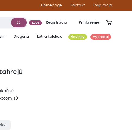
Homepage
Kontakt
Inšpirácia
Registrácia
Prihlásenie
4,00€
lín
Drogéria
Letná kolekcia
Novinky
Výpredaj
 zahrejú
mäkučké
 potom sú
nky