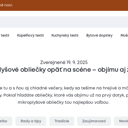
né noci.
textil
Kúpeľňový textil
Kuchynský textil
Bytové doplnky
Muše
Zverejnené 19. 9. 2025
yšové obliečky opäť na scéne – objímu aj
e tu a s ňou aj chladné večery, kedy sa tešíme na hrejivé a 
y. Pokiaľ hľadáte obliečky, ktoré vás objímu už na prvý dotyk,
mikroplyšové obliečky tou najlepšou voľbou.
etko
Rady a tipy
Tradície
Zaujímavosti
Novi