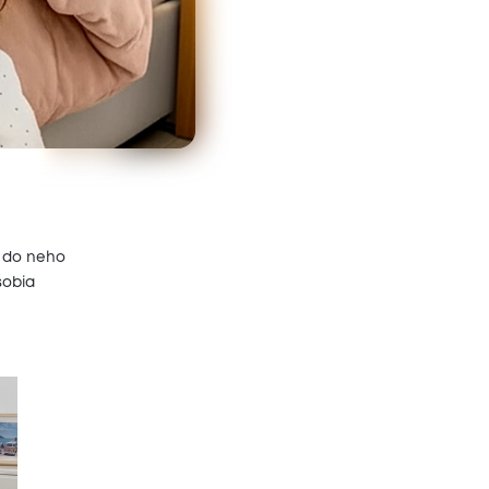
a do neho
sobia