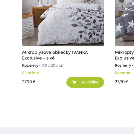
Mikroplyšové obliečky IVANKA
Mikroply
Exclusive - sivé
Exclusive
Rozmery •
140 x 200 cm
Rozmery 
Skladom
Skladom
27,90
27,90
€
€
Do košíka