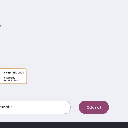
y
 email
Odoslať