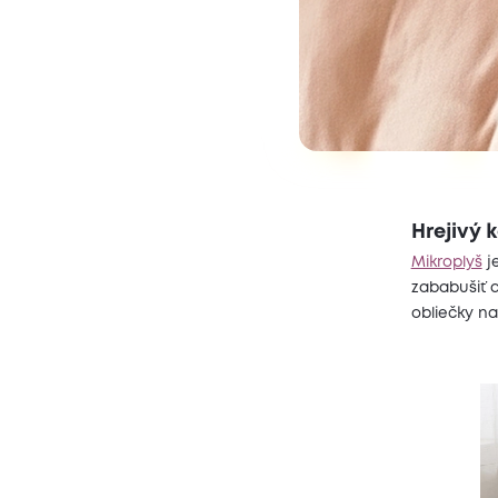
Hrejivý 
Mikroplyš
je
zababušiť 
obliečky n