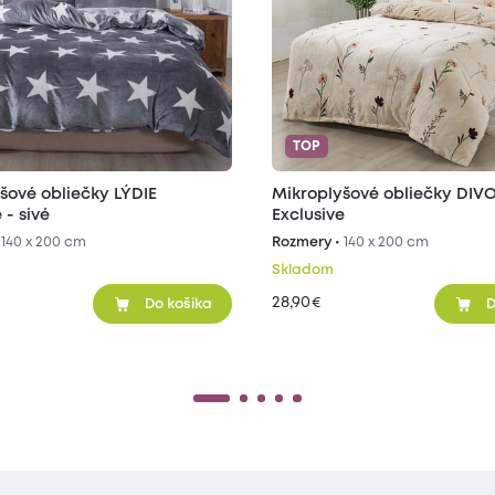
TOP
šové obliečky LÝDIE
Mikroplyšové obliečky DI
 - sivé
Exclusive
•
140 x 200 cm
Rozmery •
140 x 200 cm
Skladom
28,90
€
Do košíka
D