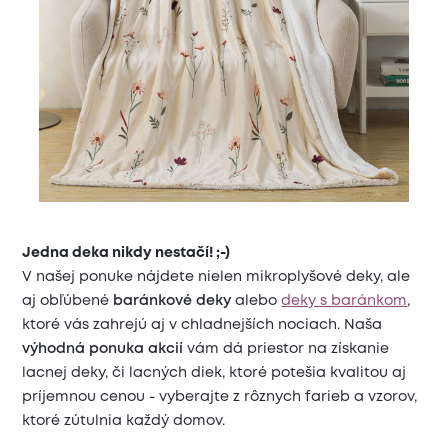
Jedna deka nikdy nestačí! ;-)
V našej ponuke nájdete nielen mikroplyšové deky, ale
aj obľúbené
baránkové deky
alebo
deky s baránkom
,
ktoré vás zahrejú aj v chladnejších nociach. Naša
výhodná ponuka akcií
vám dá priestor na získanie
lacnej deky, či lacných diek, ktoré potešia kvalitou aj
príjemnou cenou - vyberajte z rôznych farieb a vzorov,
ktoré zútulnia každý domov.