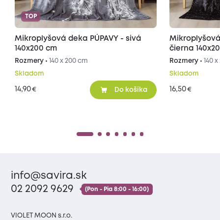
TOP
Mikroplyšová deka PÚPAVY - sivá
Mikroplyšov
140x200 cm
čierna 140x2
Rozmery •
140 x 200 cm
Rozmery •
140 
Skladom
Skladom
14,90
16,50
€
€
Do košíka
info@savira.sk
02 2092 9629
(Pon - Pia 8:00 - 16:00)
VIOLET MOON s.r.o.