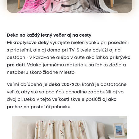
Deka na každý letný večer aj na cesty
Mikroplyšové deky
využijete nielen vonku pri posedení
s priateľmi, ale aj doma pri TV. Skvele poslúži aj na
cestách - v karavane alebo v aute ako ľahká
prikrývka
pre deti
. Vďaka jemnému materiálu sa ľahko zložia a
nezaberú skoro žiadne miesto.
Veľmi obľúbená je
deka 200×220
, ktorá je dostatočne
veľká, aby ste sa pod ňou pohodlne zababušili aj vo
dvojici. Deka v tejto veľkosti skvele poslúži
aj ako
prehoz na posteľ či pohovku
.