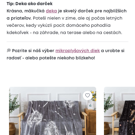
Tip: Deka ako darček
Krásna, mäkučká
deka
je skvelý darček pre najbližších
a priateľov.
Poteší nielen v zime, ale aj počas letných
večerov, kedy vykúzli pocit domáceho pohodlia
kdekoľvek - na záhrade, na terase alebo na cestách.
💭
Pozrite si náš výber
mikroplyšových diek
a urobte si
radosť - alebo potešte niekoho blízkeho!