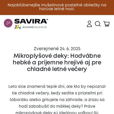
Najobľúbenejšie mušelínové posteľné obliečky na
horúce letné noci.
Zavrieť
Zverejnené 24. 6. 2025
Mikroplyšové deky: Hodvábne
hebké a príjemne hrejivé aj pre
chladné letné večery
Leto síce znamená teplé dni, ale kto by nepoznal
tie chladné večery, kedy sedíte s priateľmi pri
táboráku alebo grilujete na záhrade, a zrazu sa
hodí zababušiť do mäkkej deky? Práve
mikroplyšové deky sú ideálnou voľbou! Sú