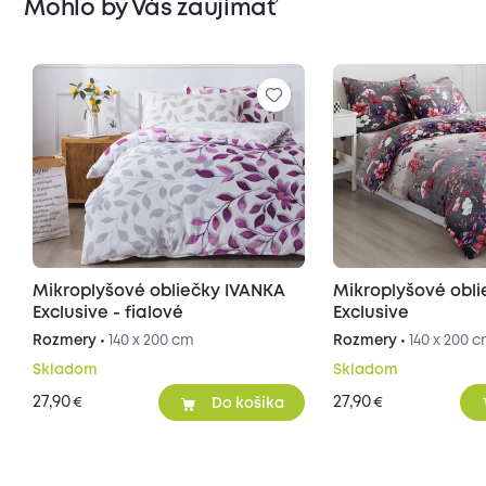
Mohlo by Vás zaujímať
Mikroplyšové obliečky IVANKA
Mikroplyšové obl
Exclusive - fialové
Exclusive
Rozmery •
140 x 200 cm
Rozmery •
140 x 200 
Skladom
Skladom
27,90
27,90
€
€
Do košíka