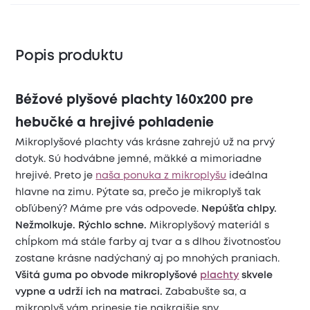
Popis produktu
Béžové plyšové plachty 160x200 pre
hebučké a hrejivé pohladenie
Mikroplyšové plachty vás krásne zahrejú už na prvý
dotyk. Sú hodvábne jemné, mäkké a mimoriadne
hrejivé. Preto je
naša ponuka z mikroplyšu
ideálna
hlavne na zimu. Pýtate sa, prečo je mikroplyš tak
obľúbený? Máme pre vás odpovede.
Nepúšťa chlpy.
Nežmolkuje. Rýchlo schne.
Mikroplyšový materiál s
chĺpkom má stále farby aj tvar a s dlhou životnosťou
zostane krásne nadýchaný aj po mnohých praniach.
Všitá guma po obvode mikroplyšové
plachty
skvele
vypne a udrží ich na matraci.
Zababušte sa, a
mikroplyš vám prinesie tie najkrajšie sny.