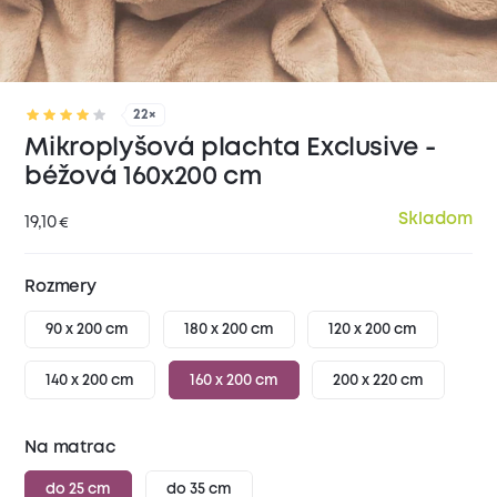
22×
Mikroplyšová plachta Exclusive -
béžová 160x200 cm
Skladom
19,10
€
Rozmery
90 x 200 cm
180 x 200 cm
120 x 200 cm
140 x 200 cm
160 x 200 cm
200 x 220 cm
Na matrac
do 25 cm
do 35 cm