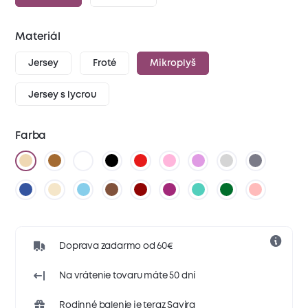
Materiál
Jersey
Froté
Mikroplyš
Jersey s lycrou
Farba
Doprava zadarmo od 60€
Na vrátenie tovaru máte 50 dní
Rodinné balenie je teraz Savira