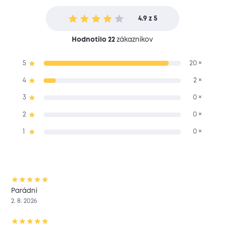
4.9 z 5
Hodnotilo 22
zákazníkov
5
20 ×
4
2 ×
3
0 ×
2
0 ×
1
0 ×
Parádní
2. 8. 2026