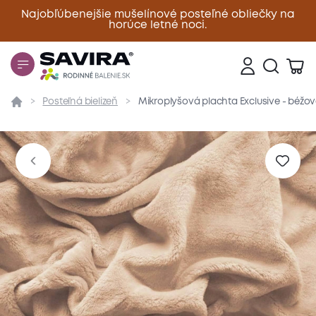
Najobľúbenejšie mušelínové posteľné obliečky na
horúce letné noci.
Zavrieť
Posteľná bielizeň
Mikroplyšová plachta Exclusive - béžo
Prehľad
Parametre
Popis produktu
Materiál