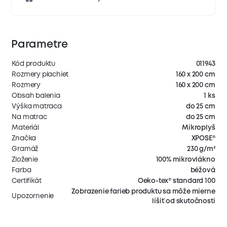
Parametre
Kód produktu
011943
Rozmery plachiet
160 x 200 cm
Rozmery
160 x 200 cm
Obsah balenia
1 ks
Výška matraca
do 25 cm
Na matrac
do 25 cm
Materiál
Mikroplyš
Značka
XPOSE®
Gramáž
230 g/m²
Zloženie
100% mikrovlákno
Farba
béžová
Certifikát
Oeko-tex® standard 100
Zobrazenie farieb produktu sa môže mierne
Upozornenie
líšiť od skutočnosti