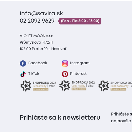
info@savira.sk
02 2092 9629
(Pon - Pia 8:00 - 16:00)
VIOLET MOON s.r.o.
Průmyslová 1472/11
102 00 Praha 10 - Hostivař
Facebook
Instagram
TikTok
Pinterest
Prihláste 
Prihláste sa k newsletteru
najnovšie