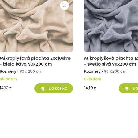
Mikroplyšová plachta Exclusive
Mikroplyšová plachta E
- biela káva 90x200 cm
- svetlo sivá 90x200 cm
Rozmery •
90 x 200 cm
Rozmery •
90 x 200 cm
Skladom
Skladom
14,10
14,10
€
€
Do košíka
Do