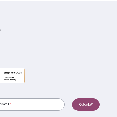
y
 email
Odoslať