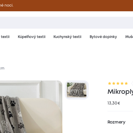
né noci.
textil
Kúpeľňový textil
Kuchynský textil
Bytové doplnky
Muše
 cm
riál a starostlivosť
Hodnotenie
Mikropl
13,30
€
Rozmery