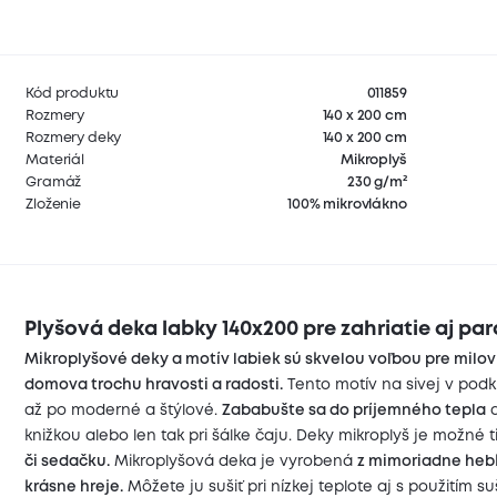
Kód produktu
011859
Rozmery
140 x 200 cm
Rozmery deky
140 x 200 cm
Materiál
Mikroplyš
Gramáž
230 g/m²
Zloženie
100% mikrovlákno
Plyšová deka labky 140x200 pre zahriatie aj pa
Mikroplyšové deky a motív labiek sú skvelou voľbou pre milovn
domova trochu hravosti a radosti.
Tento motív na sivej v podk
až po moderné a štýlové.
Zababušte sa do príjemného tepla
a
knižkou alebo len tak pri šálke čaju. Deky mikroplyš je možné t
či sedačku.
Mikroplyšová deka je vyrobená
z mimoriadne hebk
krásne hreje.
Môžete ju sušiť pri nízkej teplote aj s použitím 