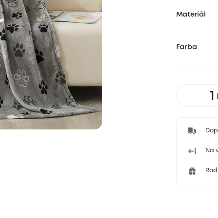
Materiál
Farba
Dop
Na v
Rodi