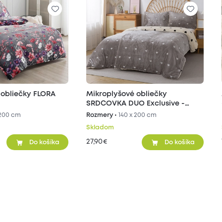
 obliečky FLORA
Mikroplyšové obliečky
SRDCOVKA DUO Exclusive -
sivé/béžové
 200 cm
Rozmery •
140 x 200 cm
Skladom
27,90
€
Do košíka
Do košíka