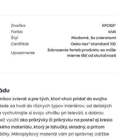
Značka
XPOSE®
Farba
sivá
Štýl
Moderné, So zvieratami
Certifikát
Oeko-tex® standard 100
Zobrazenie farieb produktu sa môže
Upozornenie
mierne líšiť od skutočnosti
rádu
íkov zvierat a pre tých, ktorí chcú pridať do svojho
lade sa hodí do rôznych typov interiérov, od detských
 vychutnajte si svoju chvíľku pri televízii, s dobrou
iež využiť
ako prikrývky či prikrývku na posteľ aj kreslo
ého materiálu, ktorý je ľahučký, skladný, a pritom
sušičky. Mikroplyšový materiál vám pri správnej údržbe