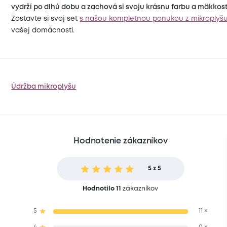
vydrží po dlhú dobu a zachová si svoju krásnu farbu a mäkkosť
Zostavte si svoj set
s našou kompletnou ponukou z mikroplyš
vašej domácnosti.
Údržba mikroplyšu
Hodnotenie zákazníkov
5 z 5
Hodnotilo 11
zákazníkov
5
11 ×