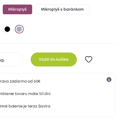
Mikroplyš
Mikroplyš s baránkom
Vložiť do košíka
rava zadarmo od 60€
rátenie tovaru máte 50 dní
nné balenie je teraz Savira