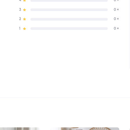
4
0 ×
3
0 ×
2
0 ×
1
0 ×