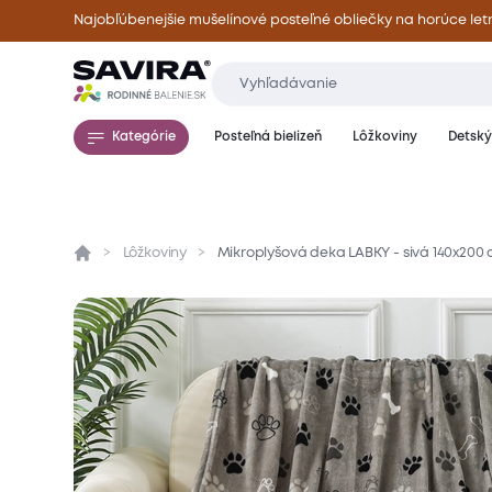
Najobľúbenejšie mušelínové posteľné obliečky na horúce let
Kategórie
Posteľná bielizeň
Lôžkoviny
Detský 
Lôžkoviny
Mikroplyšová deka LABKY - sivá 140x200
Prehľad
Parametre
Popis produktu
Mate