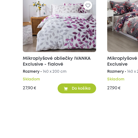
Mikroplyšové obliečky IVANKA
Mikroplyšové
Exclusive - fialové
Exclusive
Rozmery •
140 x 200 cm
Rozmery •
140 x
Skladom
Skladom
27,90
27,90
€
€
Do košíka