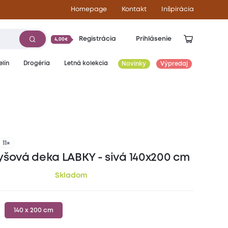
Homepage
Kontakt
Inšpirácia
Registrácia
Prihlásenie
4,00€
lín
Drogéria
Letná kolekcia
Novinky
Výpredaj
13,30
€
11×
yšová deka LABKY - sivá 140x200 cm
Skladom
140 x 200 cm