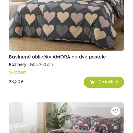
Bavlnené obliečky AMORA na dve postele
Rozmery •
140 x 200 cm
Skladom
28,50
€
Do košíka