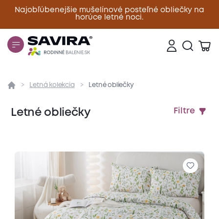
Najobľúbenejšie mušelínové posteľné obliečky na
horúce letné noci.
Zavrieť
Letná kolekcia
Letné obliečky
Letné obliečky
Filtre