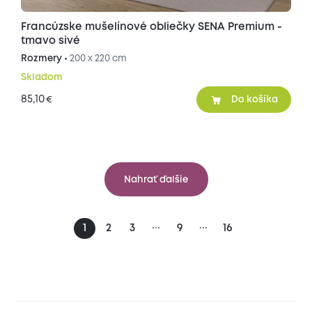
Francúzske mušelínové obliečky SENA Premium -
tmavo sivé
Rozmery •
200 x 220 cm
Skladom
85,10
€
Do košíka
Nahrať ďalšie
...
...
1
2
3
9
16