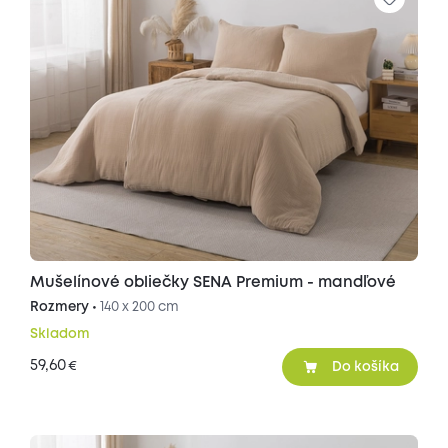
Mušelínové obliečky SENA Premium - mandľové
Rozmery •
140 x 200 cm
Skladom
59,60
€
Do košíka