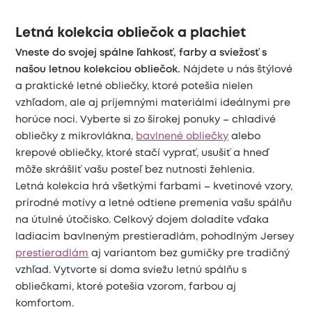
Letná kolekcia obliečok a plachiet
Vneste do svojej spálne ľahkosť, farby a sviežosť s
našou letnou kolekciou obliečok.
Nájdete u nás štýlové
a praktické letné obliečky, ktoré potešia nielen
vzhľadom, ale aj príjemnými materiálmi ideálnymi pre
horúce noci. Vyberte si zo širokej ponuky – chladivé
obliečky z mikrovlákna,
bavlnené obliečky
alebo
krepové obliečky, ktoré stačí vyprať, usušiť a hneď
môže skrášliť vašu posteľ bez nutnosti žehlenia.
Letná kolekcia hrá všetkými farbami – kvetinové vzory,
prírodné motívy a letné odtiene premenia vašu spálňu
na útulné útočisko. Celkový dojem doladíte vďaka
ladiacim bavlneným prestieradlám, pohodlným Jersey
prestieradlám
aj variantom bez gumičky pre tradičný
vzhľad. Vytvorte si doma sviežu letnú spálňu s
obliečkami, ktoré potešia vzorom, farbou aj
komfortom.