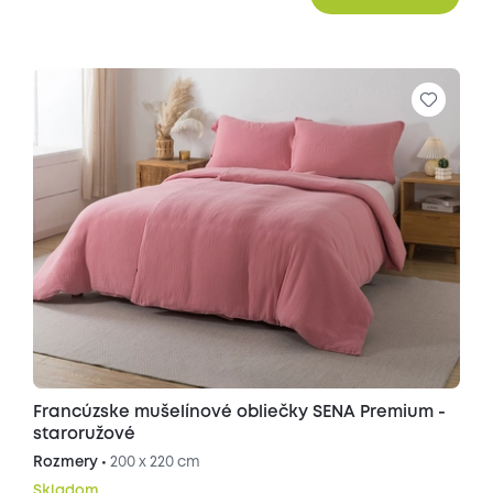
Francúzske mušelínové obliečky SENA Premium -
staroružové
Rozmery •
200 x 220 cm
Skladom