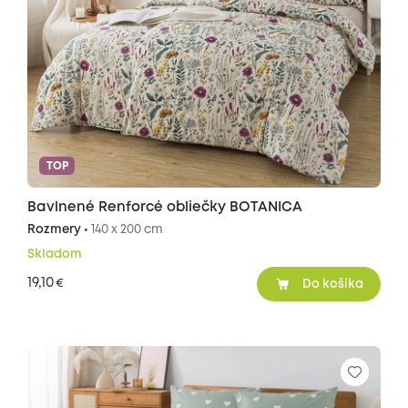
TOP
Bavlnené Renforcé obliečky BOTANICA
Rozmery •
140 x 200 cm
Skladom
19,10
€
Do košíka