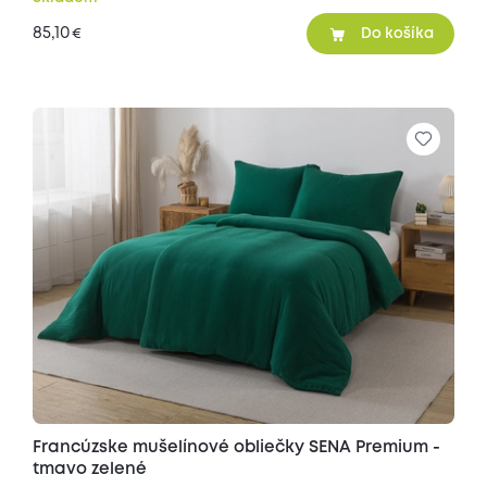
85,10
€
Do košíka
Francúzske mušelínové obliečky SENA Premium -
tmavo zelené