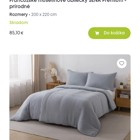
Francúzske mušelínové obliečky SENA Premium -
prírodné
Rozmery •
200 x 220 cm
Skladom
85,10
€
Do košíka