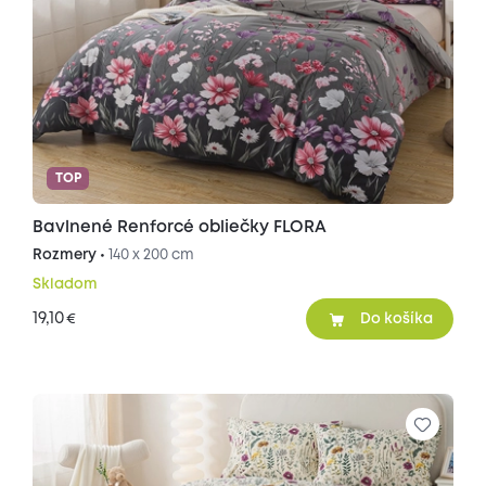
TOP
Bavlnené Renforcé obliečky FLORA
Rozmery •
140 x 200 cm
Skladom
19,10
€
Do košíka