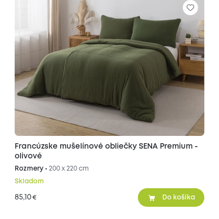
Francúzske mušelínové obliečky SENA Premium -
olivové
Rozmery •
200 x 220 cm
Skladom
85,10
€
Do košíka