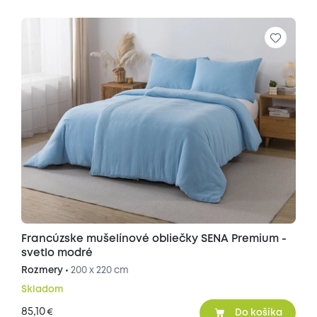
Francúzske mušelínové obliečky SENA Premium -
svetlo modré
Rozmery •
200 x 220 cm
Skladom
85,10
€
Do košíka