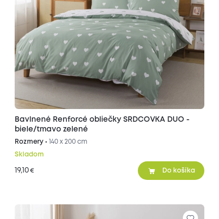
Bavlnené Renforcé obliečky SRDCOVKA DUO -
biele/tmavo zelené
Rozmery •
140 x 200 cm
Skladom
19,10
€
Do košíka