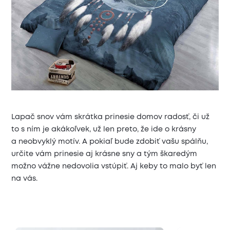
Lapač snov vám skrátka prinesie domov radosť, či už
to s ním je akákoľvek, už len preto, že ide o krásny
a neobvyklý motív. A pokiaľ bude zdobiť vašu spálňu,
určite vám prinesie aj krásne sny a tým škaredým
možno vážne nedovolia vstúpiť. Aj keby to malo byť len
na vás.