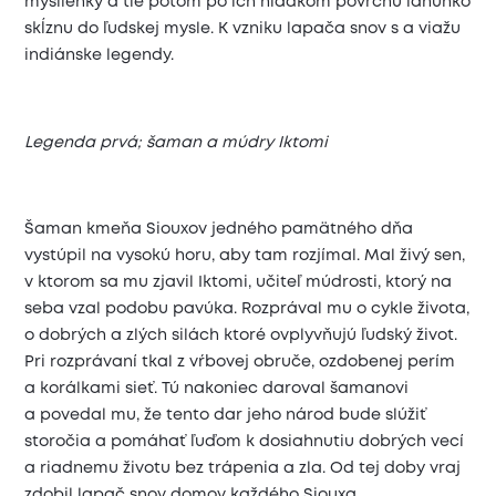
myšlienky a tie potom po ich hladkom povrchu ľahunko
skĺznu do ľudskej mysle. K vzniku lapača snov s a viažu
indiánske legendy.
Legenda prvá; šaman a múdry Iktomi
Šaman kmeňa Siouxov jedného pamätného dňa
vystúpil na vysokú horu, aby tam rozjímal. Mal živý sen,
v ktorom sa mu zjavil Iktomi, učiteľ múdrosti, ktorý na
seba vzal podobu pavúka. Rozprával mu o cykle života,
o dobrých a zlých silách ktoré ovplyvňujú ľudský život.
Pri rozprávaní tkal z vŕbovej obruče, ozdobenej perím
a korálkami sieť. Tú nakoniec daroval šamanovi
a povedal mu, že tento dar jeho národ bude slúžiť
storočia a pomáhať ľuďom k dosiahnutiu dobrých vecí
a riadnemu životu bez trápenia a zla. Od tej doby vraj
zdobil lapač snov domov každého Siouxa.