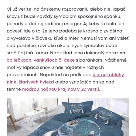
Či už veríte indiánskemu rozprávaniu alebo nie, lapač
snov už bude navždy symbolom spokojného spánku,
pohody a dobrej rodinnej energie. Aj keby to bola len
povesť, ide o to, že jeho podoba je krásna a zvláštna
a vyvoláva v človeku kľud a mier. Nemusí vám ani visieť
nad posteľou, rovnako ako u iných symbolov bude
stačiť aj iná forma. Napríklad jeho dokonalý obraz
na
obliečkach, vankúšoch či deke
s baránkom. Nádherné
motívy lapača snov u nás nájdete v rôznych
prevedeniach. Napríklad na podklade
čiernej oblohy
plnej žiarivých hviezd
alebo vznášajúcich sa nad
temne
modrou nočnou krajinou v 3D verzii
.