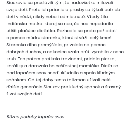
Siouxovia sa preslávili tým, že nadovšetko milovali
svoje deti. Preto ich prianie a prosby sa týkali potrieb
detí v núdzi, nikdy neboli odmietnuté. Vtedy žila
indiánska matka, ktorej sa noc, čo noc nepodarilo
utíšiť plačúce dieťatko. Rozhodla sa preto požiadať
o pomoc múdru starenku, ktorú si vážil celý kmeň.
Starenka dlho premýšľala, privolala na pomoc
dobrých duchov, a nakoniec vzala prút, vyrobila z neho
kruh. Ten potom pretkala travinami, pridala pierka,
koráliky a darovala ho nešťastnej mamičke. Dieťa sa
pod lapačom snov hneď ukľudnilo a spalo kľudným
spánkom. Od tej doby tento talizman užívali celé
ďalšie generácie Siouxov pre kľudný spánok a šťastný
život svojich detí.
Rôzne podoby lapača snov