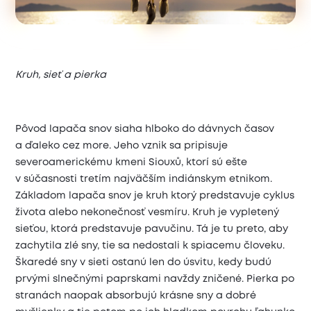
Kruh, sieť a pierka
Pôvod lapača snov siaha hlboko do dávnych časov
a ďaleko cez more. Jeho vznik sa pripisuje
severoamerickému kmeni Siouxů, ktorí sú ešte
v súčasnosti tretím najväčším indiánskym etnikom.
Základom lapača snov je kruh ktorý predstavuje cyklus
života alebo nekonečnosť vesmíru. Kruh je vypletený
sieťou, ktorá predstavuje pavučinu. Tá je tu preto, aby
zachytila zlé sny, tie sa nedostali k spiacemu človeku.
Škaredé sny v sieti ostanú len do úsvitu, kedy budú
prvými slnečnými paprskami navždy zničené. Pierka po
stranách naopak absorbujú krásne sny a dobré