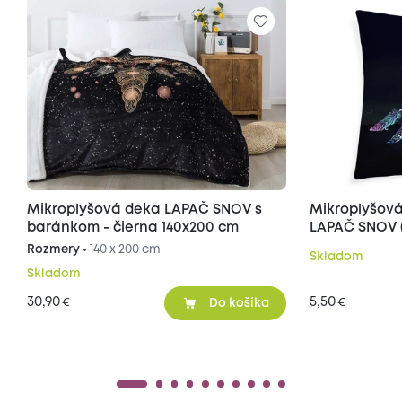
Mikroplyšová deka LAPAČ SNOV s
Mikroplyšová
baránkom - čierna 140x200 cm
LAPAČ SNOV (
cm
Rozmery •
140 x 200 cm
Skladom
Skladom
30,90
5,50
€
€
Do košíka