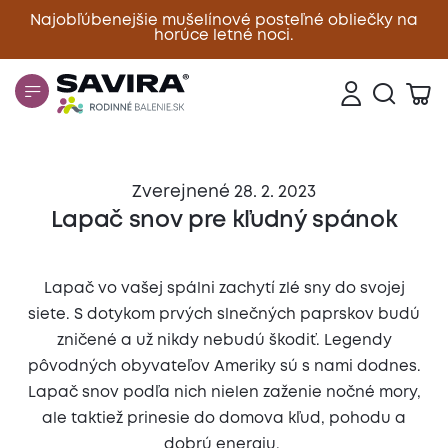
Najobľúbenejšie mušelínové posteľné obliečky na
horúce letné noci.
Zavrieť
Zverejnené 28. 2. 2023
Lapač snov pre kľudný spánok
Lapač vo vašej spálni zachytí zlé sny do svojej
siete. S dotykom prvých slnečných paprskov budú
zničené a už nikdy nebudú škodiť. Legendy
pôvodných obyvateľov Ameriky sú s nami dodnes.
Lapač snov podľa nich nielen zaženie nočné mory,
ale taktiež prinesie do domova kľud, pohodu a
dobrú energiu.