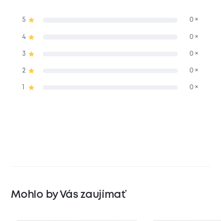
5
0 ×
4
0 ×
3
0 ×
2
0 ×
1
0 ×
Mohlo by Vás zaujímať