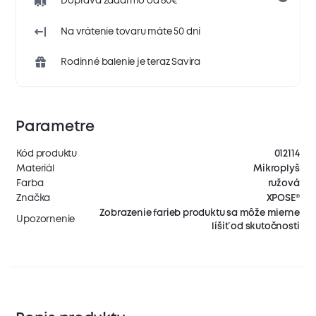
Doprava zadarmo od 60€
Na vrátenie tovaru máte 50 dní
Rodinné balenie je teraz Savira
Parametre
Kód produktu
012114
Materiál
Mikroplyš
Farba
ružová
Značka
XPOSE®
Zobrazenie farieb produktu sa môže mierne
Upozornenie
líšiť od skutočnosti