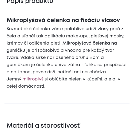
Popis produktu
Mikroplyšová čelenka na fixáciu vlasov
Kozmetická čelenka vám spoľahlivo udrží vlasy preč z
čela a uľahčí tak aplikáciu make-upu, pleťovej masky,
krémov či odlíčenia pleti.
Mikroplyšová čelenka na
gumičku
je prispôsobivá a vhodná pre každý tvar
tváre. Vďaka šírke nariaseného pruhu 5 cm a
gumičkám je čelenka univerzálna - ľahko sa prispôsobí
a natiahne, pevne drží, netlačí ani neschádza.
Jemný
mikroplyš
si obľúbite nielen v kúpeľni, ale aj v
celej domácnosti.
Materiál a starostlivosť