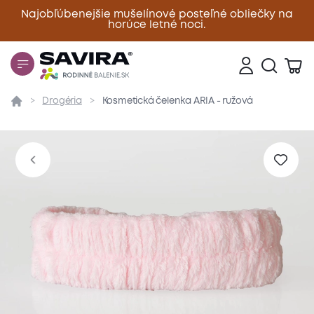
Najobľúbenejšie mušelínové posteľné obliečky na
horúce letné noci.
Zavrieť
Drogéria
Kosmetická čelenka ARIA - ružová
Prehľad
Parametre
Popis produktu
Materiál