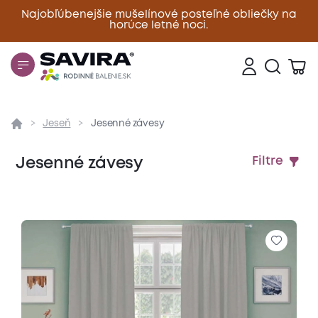
Najobľúbenejšie mušelínové posteľné obliečky na
horúce letné noci.
Zavrieť
Jeseň
Jesenné závesy
Jesenné závesy
Filtre