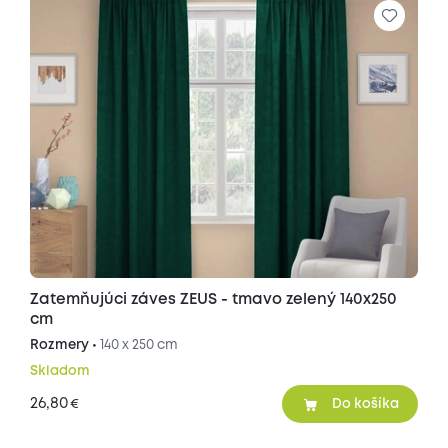
Zatemňujúci záves ZEUS - tmavo zelený 140x250
cm
Rozmery •
140 x 250 cm
Skladom
26,80
€
Do košíka