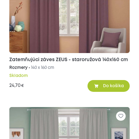
Zatemňujúci záves ZEUS - staroružová 140x160 cm
Rozmery •
140 x 160 cm
Skladom
24,70
€
Do košíka