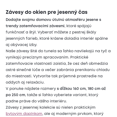
Závesy do okien pre jesenný čas
Dodajte svojmu domovu útulnú atmosféru jesene s
trendy zatemňovacími závesmi
, ktoré spájajú
funkčnosť a štýl. Vyberať môžete z pestrej škály
jesenných farieb, ktoré krásne doladia interiér spálne
aj obývacej izby.
Naše závesy šité do tunela sa ľahko navliekajú na tyč a
vynikajú precíznym spracovaním. Praktické
zatemňovacie vlastnosti zaistia, že cez deň obmedzia
ostré slnečné lúče a večer zabránia prenikaniu chladu
do miestnosti. Vytvoríte tak príjemné prostredie na
oddych aj relaxáciu.
V ponuke nájdete rozmery
s dĺžkou 160 cm, 180 cm až
po 250 cm
, takže si ľahko vyberiete variant, ktorý
padne práve do vášho interiéru.
Závesy z jesennej kolekcie sú nielen praktickým
bytovým doplnkom
, ale aj moderným prvkom, ktorý