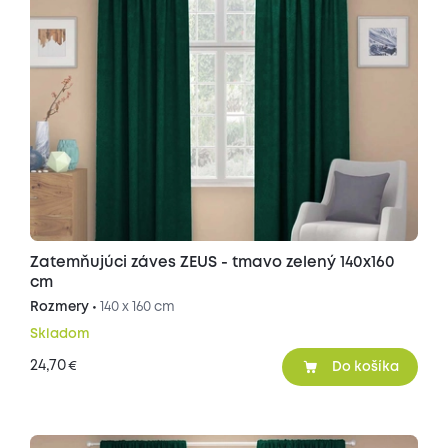
Zatemňujúci záves ZEUS - tmavo zelený 140x160
cm
Rozmery •
140 x 160 cm
Skladom
24,70
€
Do košíka