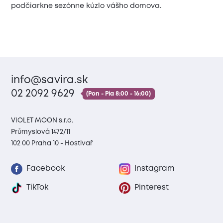
podčiarkne sezónne kúzlo vášho domova.
info@savira.sk
02 2092 9629
(Pon - Pia 8:00 - 16:00)
VIOLET MOON s.r.o.
Průmyslová 1472/11
102 00 Praha 10 - Hostivař
Facebook
Instagram
TikTok
Pinterest