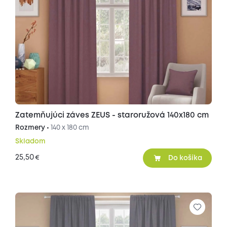
Zatemňujúci záves ZEUS - staroružová 140x180 cm
Rozmery •
140 x 180 cm
Skladom
25,50
€
Do košíka