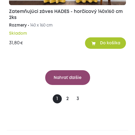
Zatemňujúci záves HADES - horčicový 140x160 cm
2ks
Rozmery •
140 x 160 cm
Skladom
31,80
€
Do košíka
Nahrať ďalšie
1
2
3