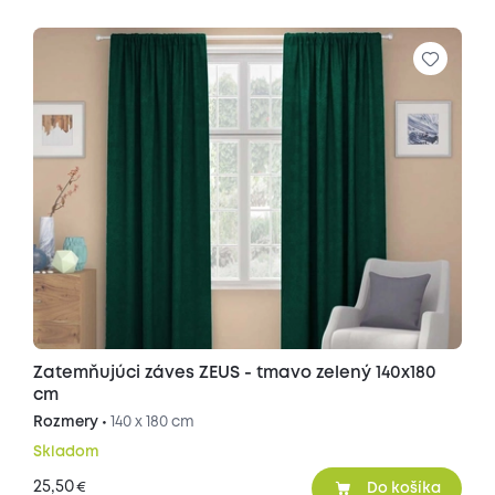
Zatemňujúci záves ZEUS - tmavo zelený 140x180
cm
Rozmery •
140 x 180 cm
Skladom
25,50
€
Do košíka