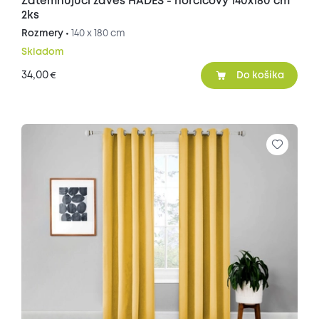
Zatemňujúci záves HADES - horčicový 140x180 cm
2ks
Rozmery •
140 x 180 cm
Skladom
34,00
€
Do košíka