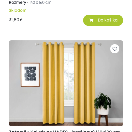
Rozmery •
140 x 160 cm
Skladom
31,80
€
Do košíka