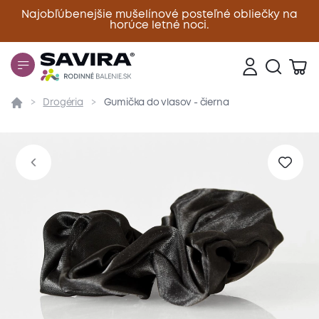
Najobľúbenejšie mušelínové posteľné obliečky na
horúce letné noci.
Zavrieť
Drogéria
Gumička do vlasov - čierna
Prehľad
Parametre
Popis produktu
Materiál