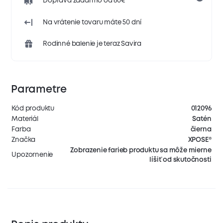
Doprava zadarmo od 60€
Na vrátenie tovaru máte 50 dní
Rodinné balenie je teraz Savira
Parametre
Kód produktu
012096
Materiál
Satén
Farba
čierna
Značka
XPOSE®
Zobrazenie farieb produktu sa môže mierne
Upozornenie
líšiť od skutočnosti