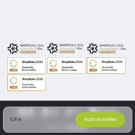
0,81
€
Vložiť do košíka
Made by