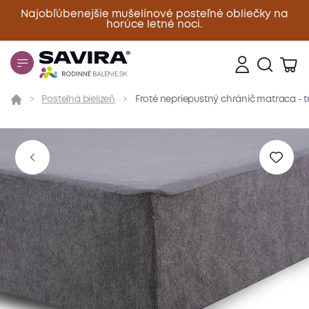
Najobľúbenejšie mušelínové posteľné obliečky na
horúce letné noci.
Zavrieť
Posteľná bielizeň
Froté nepriepustný chránič matraca - 
Prehľad
Parametre
Popis produktu
Materiál