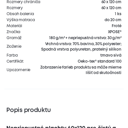
Rozmery chrániča
60 x 120 cm
Rozmery
60 x 120 cm
Obsah balenia
1 ks
Výška matraca
do 20 cm
Materiál
Froté
Značka
XPOSE®
Gramáž
180 g/m² + nepriepustná vrstva: 30 g/m²
Vrchná vrstva: 70% bavlna, 30% polyester;
Zloženie
Spodná vrstva: polyuretan, pratelný silikon
Farba
tmavo sivá
Certifikát
Oeko-tex® standard 100
Zobrazenie farieb produktu sa môže mierne
Upozornenie
líšiť od skutočnosti
Popis produktu