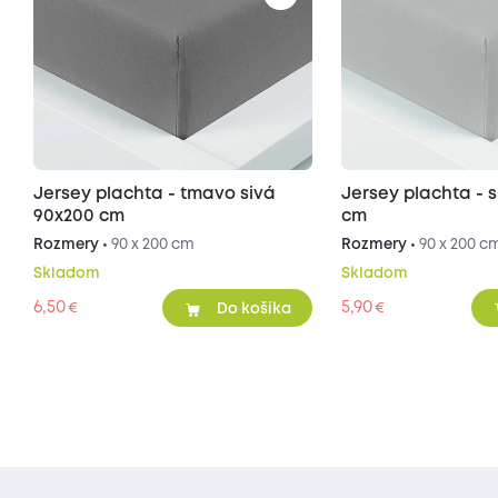
Jersey plachta - tmavo sivá
Jersey plachta - 
90x200 cm
cm
Rozmery •
90 x 200 cm
Rozmery •
90 x 200 c
Skladom
Skladom
6,50
5,90
€
€
Do košíka