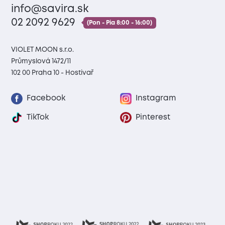
info@savira.sk
02 2092 9629
(Pon - Pia 8:00 - 16:00)
VIOLET MOON s.r.o.
Průmyslová 1472/11
102 00 Praha 10 - Hostivař
Facebook
Instagram
TikTok
Pinterest