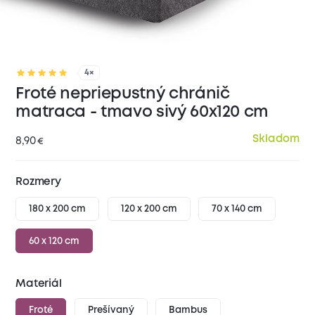
4×
Froté nepriepustný chránič
matraca - tmavo sivý 60x120 cm
Skladom
8,90
€
Rozmery
180 x 200 cm
120 x 200 cm
70 x 140 cm
60 x 120 cm
Materiál
Froté
Prešívaný
Bambus