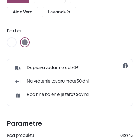
Aloe Vera
Levanduľa
Farba
Doprava zadarmo od 60€
Na vrátenie tovaru máte 50 dní
Rodinné balenie je teraz Savira
Parametre
Kód produktu
012243