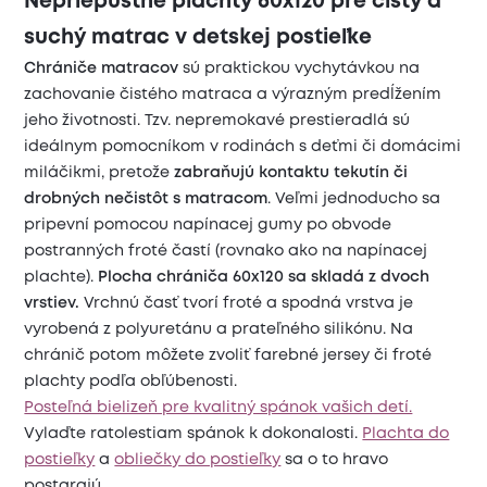
Nepriepustné plachty 60x120 pre čistý a
suchý matrac v detskej postieľke
Chrániče matracov
sú praktickou vychytávkou na
zachovanie čistého matraca a výrazným predĺžením
jeho životnosti. Tzv. nepremokavé prestieradlá sú
ideálnym pomocníkom v rodinách s deťmi či domácimi
miláčikmi, pretože
zabraňujú kontaktu tekutín či
drobných nečistôt s matracom
. Veľmi jednoducho sa
pripevní pomocou napínacej gumy po obvode
postranných froté častí (rovnako ako na napínacej
plachte).
Plocha chrániča 60x120 sa skladá z dvoch
vrstiev.
Vrchnú časť tvorí froté a spodná vrstva je
vyrobená z polyuretánu a prateľného silikónu. Na
chránič potom môžete zvoliť farebné jersey či froté
plachty podľa obľúbenosti.
Posteľná bielizeň pre kvalitný spánok vašich detí.
Vylaďte ratolestiam spánok k dokonalosti.
Plachta do
postieľky
a
obliečky do postieľky
sa o to hravo
postarajú.