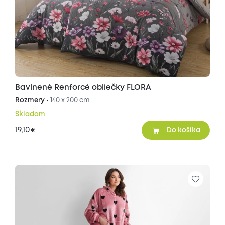
Bavlnené Renforcé obliečky FLORA
Rozmery •
140 x 200 cm
Skladom
19,10
€
Do košíka