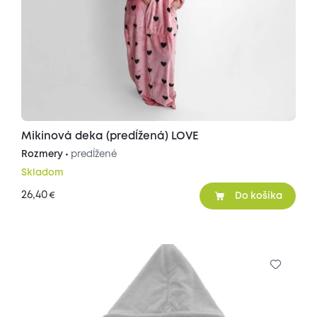
Mikinová deka (predĺžená) LOVE
Rozmery •
predĺžené
Skladom
26,40
€
Do košíka