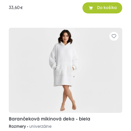
33,60
€
Do košíka
Barančeková mikinová deka - biela
Rozmery •
univerzálne