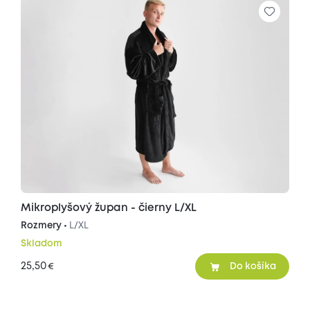
Mikroplyšový župan - čierny L/XL
Rozmery •
L/XL
Skladom
25,50
€
Do košíka