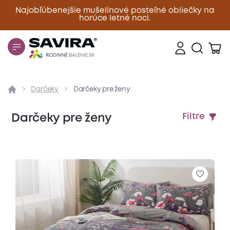
Najobľúbenejšie mušelínové posteľné obliečky na
horúce letné noci.
Zavrieť
Darčeky
Darčeky pre ženy
Darčeky pre ženy
Filtre