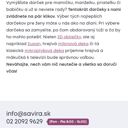
Vymýšľate darček pre mamičku, manželku, priateľku či
babičku a už si neviete rady?
Tentokrát darčeky s nami
zvládnete na pár klikov.
Výber tých najlepších
darčekov pre ženy máte u nás ako na dlani. Pri výbere
darčeka sa zamyslite, po čom obdarovaný túži a čo by
ho mohlo potešiť. Nielen
3D obliečky
, ale aj
napríklad
župan
, hrejivá
mikinová deka
či tá
klasická
mikroplyšová deka
príjemne hrejivá a
mäkučká k televízii bude správnou voľbou.
Neváhajte, nech vám nič neutečie a všetko sa doručí
včas!
info@savira.sk
02 2092 9629
(Pon - Pia 8:00 - 16:00)