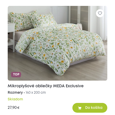
TOP
Mikroplyšové obliečky MEDA Exclusive
Rozmery •
140 x 200 cm
Skladom
27,90
€
Do košíka