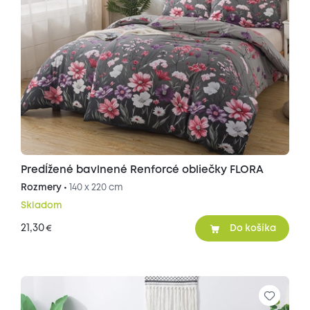
Predĺžené bavlnené Renforcé obliečky FLORA
Rozmery •
140 x 220 cm
Skladom
21,30
€
Do košíka