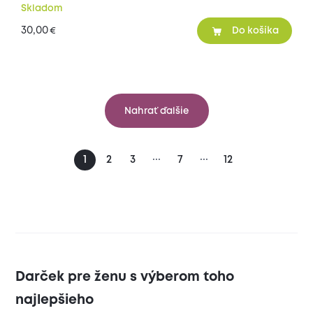
Skladom
30,00
€
Do košíka
Nahrať ďalšie
...
...
1
2
3
7
12
Darček pre ženu s výberom toho
najlepšieho