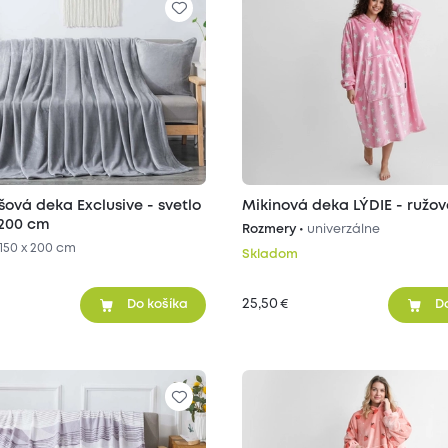
šová deka Exclusive - svetlo
Mikinová deka LÝDIE - ružo
x200 cm
Rozmery •
univerzálne
150 x 200 cm
Skladom
25,50
€
Do košíka
D