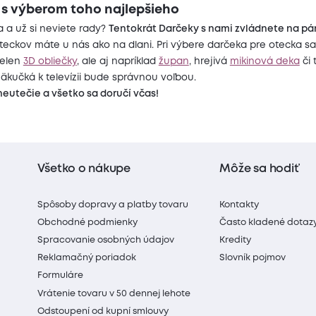
 s výberom toho najlepšieho
 a už si neviete rady?
Tentokrát Darčeky s nami zvládnete na pár 
teckov máte u nás ako na dlani. Pri výbere darčeka pre otecka sa
ielen
3D obliečky
, ale aj napríklad
župan
, hrejivá
mikinová deka
či 
äkučká k televízii bude správnou voľbou.
eutečie a všetko sa doručí včas!
Všetko o nákupe
Môže sa hodiť
Spôsoby dopravy a platby tovaru
Kontakty
Obchodné podmienky
Často kladené dotaz
Spracovanie osobných údajov
Kredity
Reklamačný poriadok
Slovník pojmov
Formuláre
Vrátenie tovaru v 50 dennej lehote
Odstoupení od kupní smlouvy