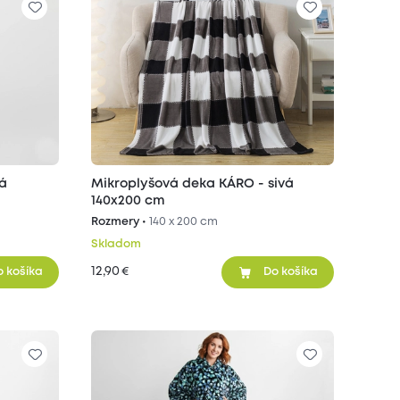
vá
Mikroplyšová deka KÁRO - sivá
140x200 cm
Rozmery •
140 x 200 cm
Skladom
12,90
€
o košíka
Do košíka