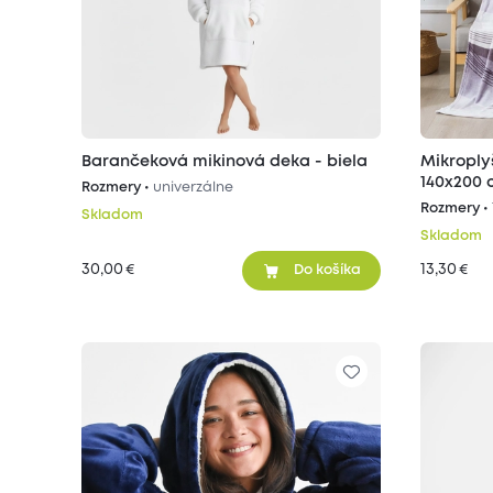
Barančeková mikinová deka - biela
Mikroply
140x200
Rozmery •
univerzálne
Rozmery •
Skladom
Skladom
30,00
13,30
€
€
Do košíka