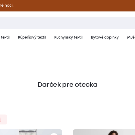
né noci.
textil
Kúpeľňový textil
Kuchynský textil
Bytové doplnky
Muše
a
Darček pre otecka
j