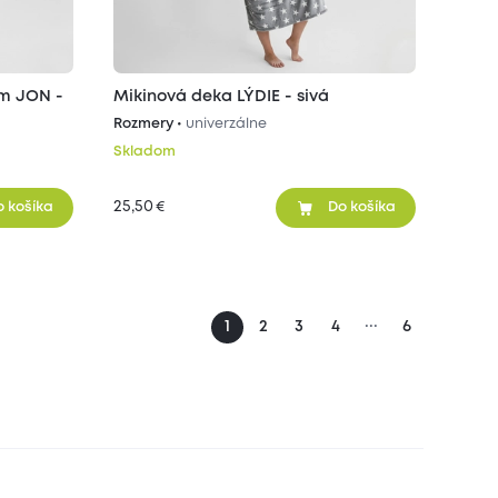
m JON -
Mikinová deka LÝDIE - sivá
Rozmery •
univerzálne
Skladom
25,50
€
o košíka
Do košíka
...
1
2
3
4
6