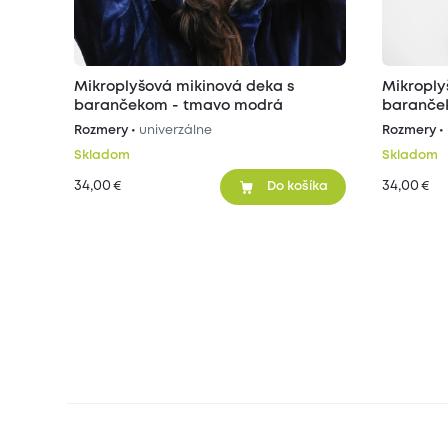
Mikroplyšová mikinová deka s
Mikroply
barančekom - tmavo modrá
baranček
Rozmery •
univerzálne
Rozmery •
Skladom
Skladom
34,00
34,00
€
€
Do košíka