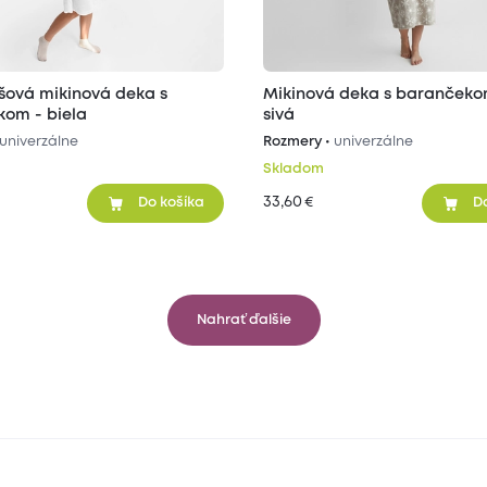
šová mikinová deka s
Mikinová deka s barančeko
om - biela
sivá
univerzálne
Rozmery •
univerzálne
Skladom
33,60
€
Do košíka
D
Nahrať ďalšie