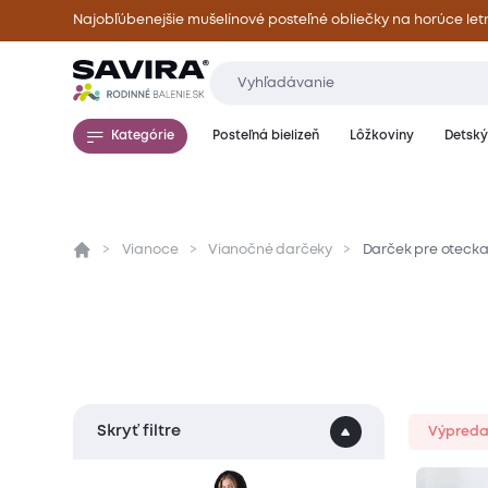
Najobľúbenejšie mušelínové posteľné obliečky na horúce let
Kategórie
Posteľná bielizeň
Lôžkoviny
Detský 
Vianoce
Vianočné darčeky
Darček pre oteck
Skryť filtre
Výpreda