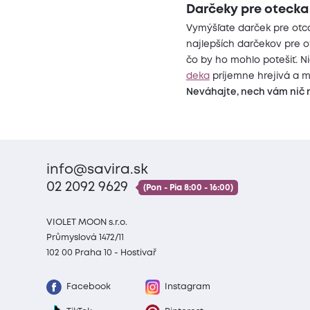
Darčeky pre otecka
Vymýšľate darček pre otca
najlepších darčekov pre o
čo by ho mohlo potešiť. N
deka
príjemne hrejivá a m
Neváhajte, nech vám nič n
info@savira.sk
02 2092 9629
(Pon - Pia 8:00 - 16:00)
VIOLET MOON s.r.o.
Průmyslová 1472/11
102 00 Praha 10 - Hostivař
Facebook
Instagram