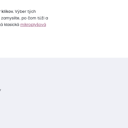
klikov.
Výber tých
 zamyslite, po čom túži a
tá klasická
mikroplyšová
y