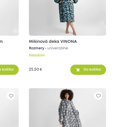
om
Mikinová deka VINONA
Rozmery •
univerzálne
Skladom
25,50
€
o košíka
Do košíka