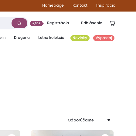
Homepage
Kontakt
Inšpirácia
Registrácia
Prihlásenie
4,00€
lín
Drogéria
Letná kolekcia
Novinky
Výpredaj