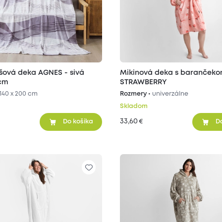
šová deka AGNES - sivá
Mikinová deka s baranček
 cm
STRAWBERRY
140 x 200 cm
Rozmery •
univerzálne
Skladom
33,60
€
Do košíka
D