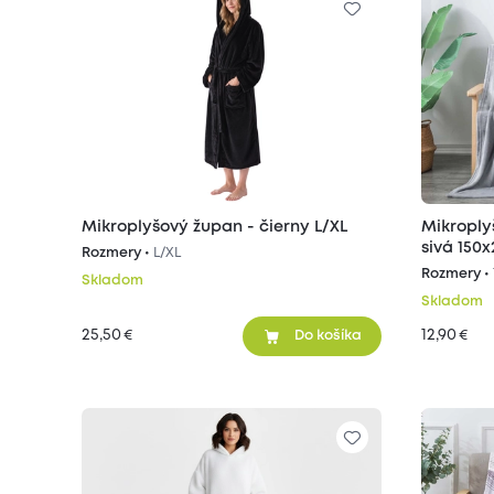
Mikroplyšový župan - čierny L/XL
Mikroply
sivá 150
Rozmery •
L/XL
Rozmery •
Skladom
Skladom
25,50
12,90
€
€
Do košíka