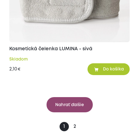
Kosmetická čelenka LUMINA - sivá
Skladom
2,10
€
Do košíka
Nahrať ďalšie
1
2