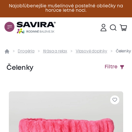
Najobľúbenejšie mušelínové posteľné obliečky na
horúce letné noci.
Zavrieť
Drogéria
Krása a relax
Vlasové doplnky
Čelenky
Čelenky
Filtre