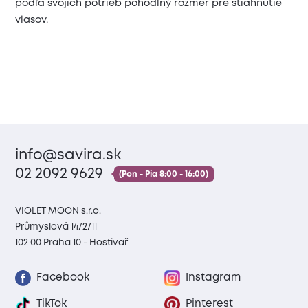
podľa svojich potrieb pohodlný rozmer pre stiahnutie
vlasov.
info@savira.sk
02 2092 9629
(Pon - Pia 8:00 - 16:00)
VIOLET MOON s.r.o.
Průmyslová 1472/11
102 00 Praha 10 - Hostivař
Facebook
Instagram
TikTok
Pinterest