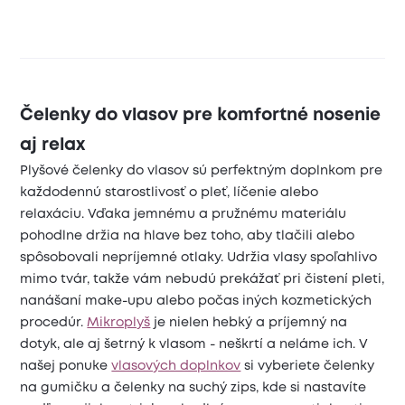
Čelenky do vlasov pre komfortné nosenie
aj relax
Plyšové čelenky do vlasov sú perfektným doplnkom pre
každodennú starostlivosť o pleť, líčenie alebo
relaxáciu. Vďaka jemnému a pružnému materiálu
pohodlne držia na hlave bez toho, aby tlačili alebo
spôsobovali nepríjemné otlaky. Udržia vlasy spoľahlivo
mimo tvár, takže vám nebudú prekážať pri čistení pleti,
nanášaní make-upu alebo počas iných kozmetických
procedúr.
Mikroplyš
je nielen hebký a príjemný na
dotyk, ale aj šetrný k vlasom - neškrtí a neláme ich. V
našej ponuke
vlasových doplnkov
si vyberiete čelenky
na gumičku a čelenky na suchý zips, kde si nastavíte