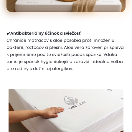
✔️Antibakteriálny účinok a sviežosť
Chrániče matracov s aloe pôsobia proti množeniu
baktérií, roztočov a plesní. Aloe vera zároveň prispieva
k príjemnému pocitu sviežosti počas spánku. Vďaka
tomu je spánok hygienickejší a zdravší - ideálna voľba
pre rodiny s deťmi aj alergikov.