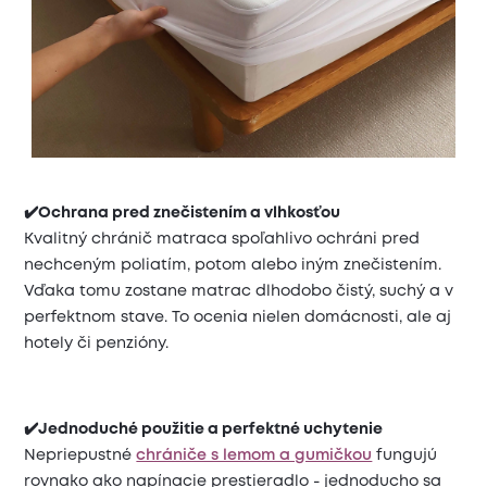
✔️Ochrana pred znečistením a vlhkosťou
Kvalitný chránič matraca spoľahlivo ochráni pred
nechceným poliatím, potom alebo iným znečistením.
Vďaka tomu zostane matrac dlhodobo čistý, suchý a v
perfektnom stave. To ocenia nielen domácnosti, ale aj
hotely či penzióny.
✔️Jednoduché použitie a perfektné uchytenie
Nepriepustné
chrániče s lemom a gumičkou
fungujú
rovnako ako napínacie prestieradlo - jednoducho sa