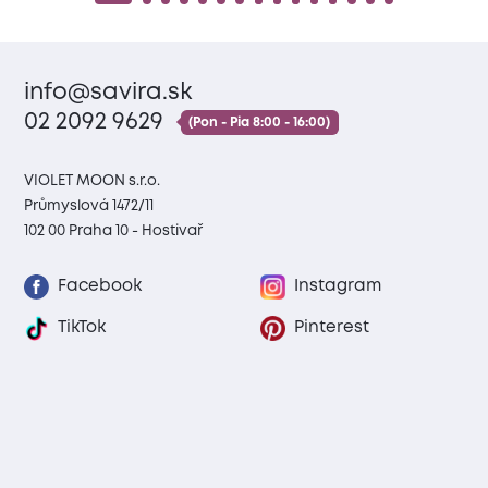
info@savira.sk
02 2092 9629
(Pon - Pia 8:00 - 16:00)
VIOLET MOON s.r.o.
Průmyslová 1472/11
102 00 Praha 10 - Hostivař
Facebook
Instagram
TikTok
Pinterest