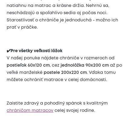
natiahnu na matrac a krásne držia. Nehrnú sa,
neschádzajú a spoľahlivo sedia aj počas noci.
Starostlivosť o chrániče je jednoduchá - možno ich
prať v práčke.
✔️Pre všetky veľkosti lôžok
V našej ponuke nájdete chrániče v rozmeroch od
postieľok 60x120 cm
, cez
jednolôžka 90x200 cm
až po
veľké manželské
postele 200x220 cm
. Vďaka tomu
môžete ochrániť matrace v celej domácnosti.
Zaistite zdravý a pohodlný spánok s kvalitným
chráničom matracov
celej svojej rodine.