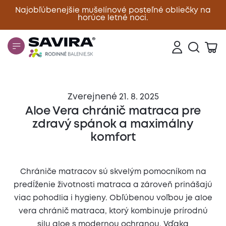
Najobľúbenejšie mušelínové posteľné obliečky na
horúce letné noci.
Zavrieť
Zverejnené 21. 8. 2025
Aloe Vera chránič matraca pre
zdravý spánok a maximálny
komfort
Chrániče matracov sú skvelým pomocníkom na
predĺženie životnosti matraca a zároveň prinášajú
viac pohodlia i hygieny. Obľúbenou voľbou je aloe
vera chránič matraca, ktorý kombinuje prírodnú
silu aloe s modernou ochranou. Vďaka