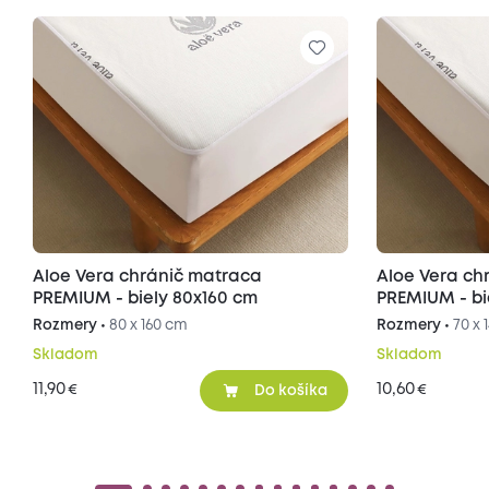
Aloe Vera chránič matraca
Aloe Vera ch
PREMIUM - biely 80x160 cm
PREMIUM - bi
Rozmery •
80 x 160 cm
Rozmery •
70 x 
Skladom
Skladom
11,90
10,60
€
€
Do košíka