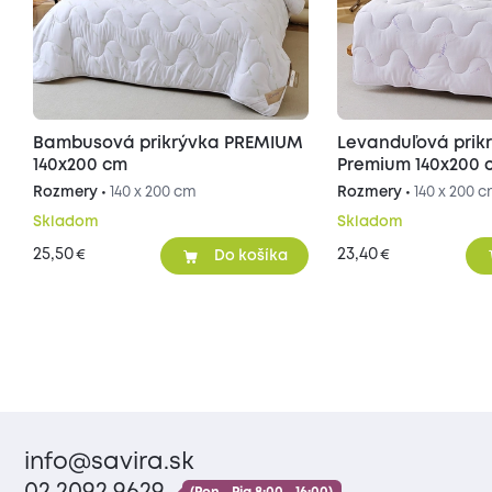
Bambusová prikrývka PREMIUM
Levanduľová prik
140x200 cm
Premium 140x200 
Rozmery •
140 x 200 cm
Rozmery •
140 x 200 
Skladom
Skladom
25,50
23,40
€
€
Do košíka
info@savira.sk