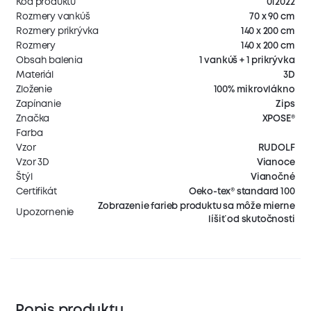
Kód produktu
012022
Rozmery vankúš
70 x 90 cm
Rozmery prikrývka
140 x 200 cm
Rozmery
140 x 200 cm
Obsah balenia
1 vankúš + 1 prikrývka
Materiál
3D
Zloženie
100% mikrovlákno
Zapínanie
Zips
Značka
XPOSE®
Farba
Vzor
RUDOLF
Vzor 3D
Vianoce
Štýl
Vianočné
Certifikát
Oeko-tex® standard 100
Zobrazenie farieb produktu sa môže mierne
Upozornenie
líšiť od skutočnosti
Popis produktu