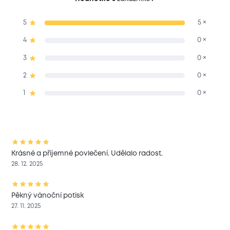
5
5 ×
4
0 ×
3
0 ×
2
0 ×
1
0 ×
Krásné a příjemné povlečení. Udělalo radost.
28. 12. 2025
Pěkný vánoční potisk
27. 11. 2025