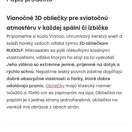
Vianočné 3D obliečky pre sviatočnú
atmosféru v každej spálni či izbičke
Pripomeňte si kúzlo Vianoc, chrumkavý čerstvý sneh a
svieži horský vzduch vďaka týmto
3D obliečkam
RUDOLF
. Mikrosatén sa pýši niekoľkými kladnými
vlastnosťami, vďaka ktorým ho stojí za to vyskúšať.
Jeho vlákna sú
extrémne jemné, príjemné na dotyk a
rýchlo schnú.
Nepatrne lesklý povrch zdatne dopĺňajú
dobré absorpčné vlastnosti a farby, ktoré dobre
odolávajú praniu.
Obliečky
majú klasický rozmer
140x200 a 70x90 cm so zapínaním na zips. Obliečka na
paplón je z jednej strany jednofarebná, obliečka na
vankúš má obrázok z oboch strán.