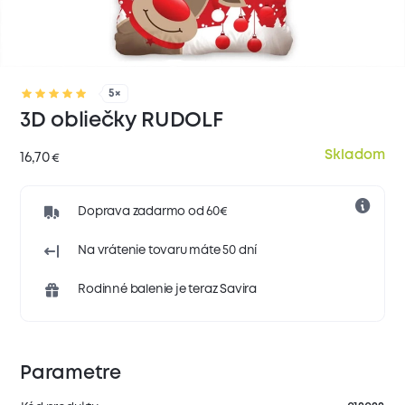
5×
3D obliečky RUDOLF
Skladom
16,70
€
Doprava zadarmo od 60€
Na vrátenie tovaru máte 50 dní
Rodinné balenie je teraz Savira
Parametre