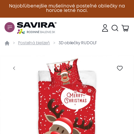
Najobľúbenejšie mušelínové posteľné obliečky na
horúce letné noci.
Zavrieť
Posteľná bielizeň
3D obliečky RUDOLF
Prehľad
Parametre
Popis produktu
Materiál