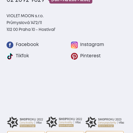
02 2092 9629
(Pon - Pia 8:00 - 16:00)
VIOLET MOON s.r.o.
Průmyslová 1472/11
102 00 Praha 10 - Hostivař
Facebook
Instagram
TikTok
Pinterest