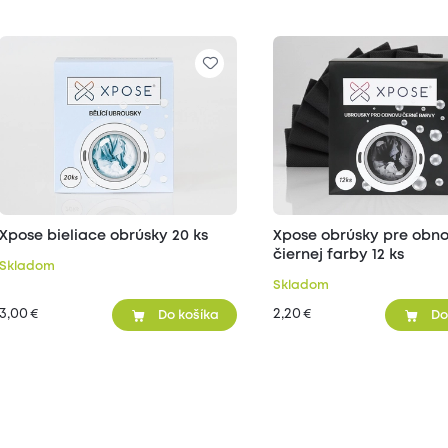
Xpose bieliace obrúsky 20 ks
Xpose obrúsky pre obn
čiernej farby 12 ks
Skladom
Skladom
3,00
2,20
€
€
Do košíka
Do