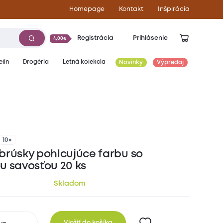
Homepage
Kontakt
Inšpirácia
Registrácia
Prihlásenie
4,00€
lín
Drogéria
Letná kolekcia
Novinky
Výpredaj
3,00
€
10×
brúsky pohlcujúce farbu so
u savosťou 20 ks
Skladom
Vložiť do košíka