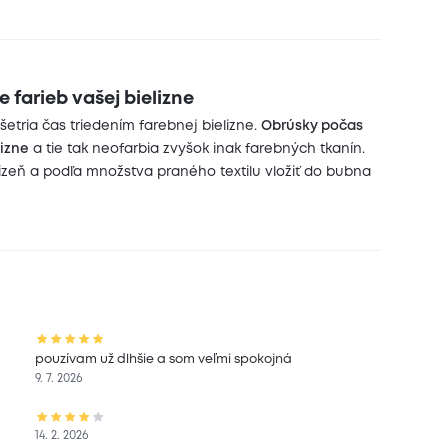
 farieb vašej bielizne
tria čas triedením farebnej bielizne.
Obrúsky počas
lizne
a tie tak neofarbia zvyšok inak farebných tkanín.
elizeň a podľa množstva praného textilu vložiť do bubna
pouzívam už dlhšie a som veľmi spokojná
9. 7. 2026
14. 2. 2026