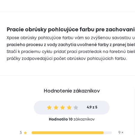
Pracie obrúsky pohlcujúce farbu pre zachovanie
Xpose obrúsky pohlcujúce farbu vám so zvýšenou savosťou uše
pracieho procesu z vody zachytia uvoľnené farby z pranej bie
Stačí k praciemu cyklu pridať prací prostriedok na farebnú bi
práčky zodpovedajúci počet obrúskov pohlcujúcich farbu.
Hodnotenie zákazníkov
4.9 z 5
Hodnotilo 10
zákazníkov
5
9 ×