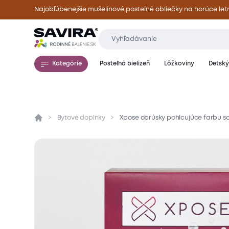
Najobľúbenejšie mušelínové posteľné obliečky na horúce let
Kategórie
Posteľná bielizeň
Lôžkoviny
Detský 
Bytové doplnky
Xpose obrúsky pohlcujúce farbu so
Prehľad
Parametre
Popis produktu
Hod