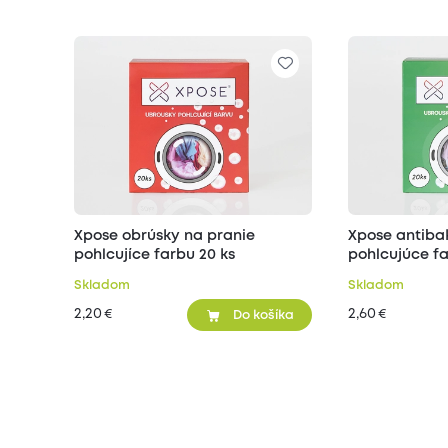
Xpose obrúsky na pranie
Xpose antiba
pohlcujíce farbu 20 ks
pohlcujúce fa
Skladom
Skladom
2,20
2,60
€
€
Do košíka