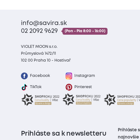
info@savira.sk
02 2092 9629
(Pon - Pia 8:00 - 16:00)
VIOLET MOON s.r.o.
Průmyslová 1472/11
102 00 Praha 10 - Hostivař
Facebook
Instagram
TikTok
Pinterest
Prihláste 
Prihláste sa k newsletteru
najnovšie