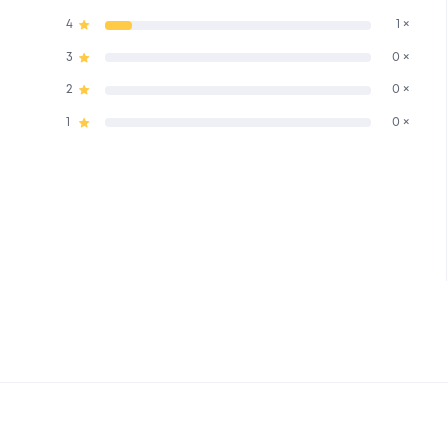
4
1 ×
3
0 ×
2
0 ×
1
0 ×