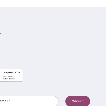
y
 email
Odoslať