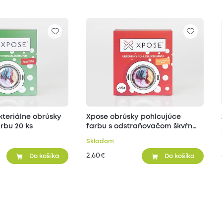
kteriálne obrúsky
Xpose obrúsky pohlcujúce
rbu 20 ks
farbu s odstraňovačom škvŕn
20 ks
Skladom
2,60
€
Do košíka
Do košíka