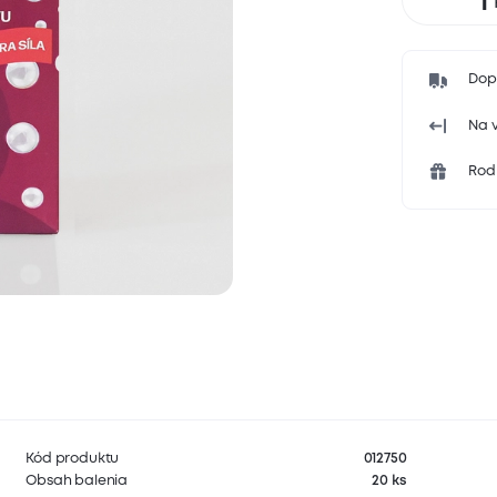
Dop
Na v
Rodi
Kód produktu
012750
Obsah balenia
20 ks