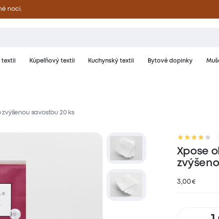
né noci.
textil
Kúpeľňový textil
Kuchynský textil
Bytové doplnky
Muše
 zvýšenou savosťou 20 ks
notenie
Xpose o
zvýšeno
3,00
€