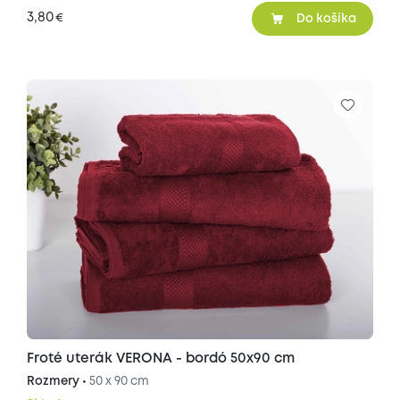
3,80
€
Do košíka
Froté uterák VERONA - bordó 50x90 cm
Rozmery •
50 x 90 cm