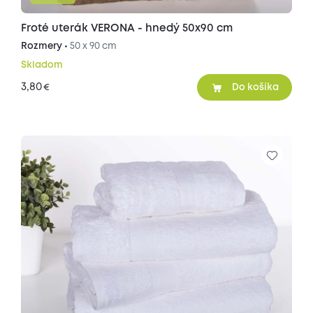
Froté uterák VERONA - hnedý 50x90 cm
Rozmery •
50 x 90 cm
Skladom
3,80
€
Do košíka