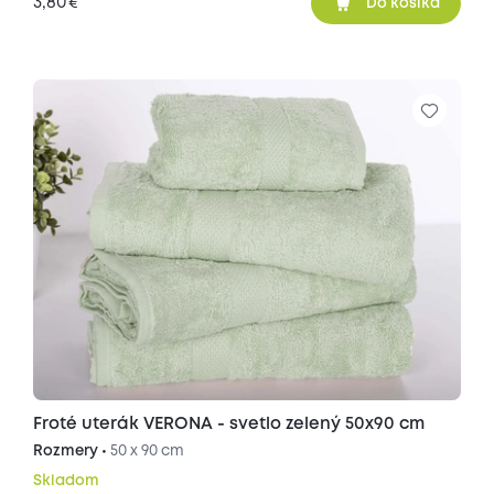
3,80
€
Do košíka
Froté uterák VERONA - svetlo zelený 50x90 cm
Rozmery •
50 x 90 cm
Skladom