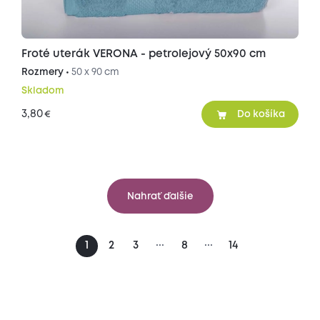
Froté uterák VERONA - petrolejový 50x90 cm
Rozmery •
50 x 90 cm
Skladom
3,80
€
Do košíka
Nahrať ďalšie
...
...
1
2
3
8
14