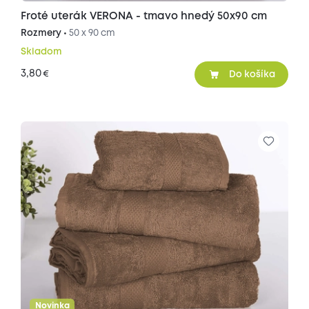
Froté uterák VERONA - tmavo hnedý 50x90 cm
Rozmery •
50 x 90 cm
Skladom
3,80
€
Do košíka
Novinka