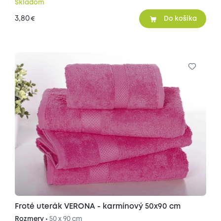
Skladom
3,80
€
Do košíka
Froté uterák VERONA - karmínový 50x90 cm
Rozmery •
50 x 90 cm