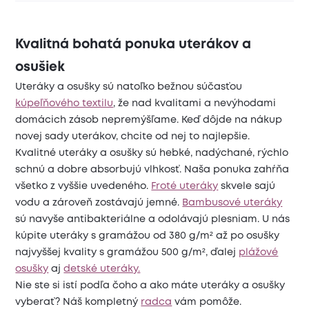
Kvalitná bohatá ponuka uterákov a
osušiek
Uteráky a osušky sú natoľko bežnou súčasťou
kúpeľňového textilu
, že nad kvalitami a nevýhodami
domácich zásob nepremýšľame. Keď dôjde na nákup
novej sady uterákov, chcite od nej to najlepšie.
Kvalitné uteráky a osušky sú hebké, nadýchané, rýchlo
schnú a dobre absorbujú vlhkosť. Naša ponuka zahŕňa
všetko z vyššie uvedeného.
Froté uteráky
skvele sajú
vodu a zároveň zostávajú jemné.
Bambusové uteráky
sú navyše antibakteriálne a odolávajú plesniam. U nás
kúpite uteráky s gramážou od 380 g/m² až po osušky
najvyššej kvality s gramážou 500 g/m², ďalej
plážové
osušky
aj
detské uteráky.
Nie ste si istí podľa čoho a ako máte uteráky a osušky
vyberať? Náš kompletný
radca
vám pomôže.