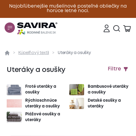
Najobľúbenejšie mušelínové posteľné obliečky na
horúce letné noci.
Zavrieť
Kúpeľňový textil
Uteráky a osušky
Uteráky a osušky
Filtre
Froté uteráky a
Bambusové uteráky
osušky
a osušky
Rýchloschnúce
Detské osušky a
uteráky a osušky
uteráky
Plážové osušky a
uteráky