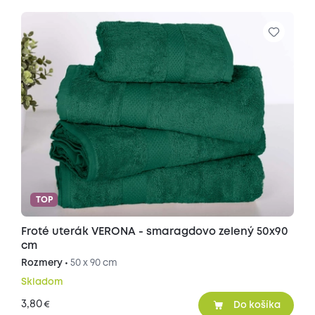
TOP
Froté uterák VERONA - smaragdovo zelený 50x90
cm
Rozmery •
50 x 90 cm
Skladom
3,80
€
Do košíka