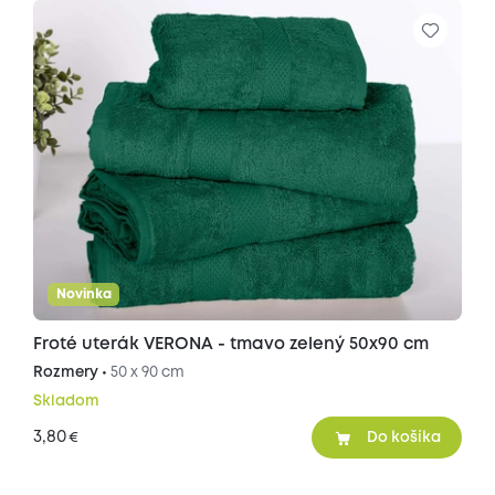
Novinka
Froté uterák VERONA - tmavo zelený 50x90 cm
Rozmery •
50 x 90 cm
Skladom
3,80
€
Do košíka