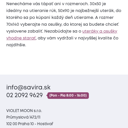
Nenecháme vás tápať ani v rozmeroch. 30x50 je
ideálny na utieranie rúk, 50x90 je najbežnejší uterák, do
ktorého sa po kúpaní každý deň utierame. A rozmer
70x140 vyberajte na osušky, do ktorej sa budete chcieť
vyslovene zabaliť. Nezabúdajte sa o
uteráky a osušky
vhodne starať
, aby vám vydržali v najvyššej kvalite čo
najdlhšie.
info@savira.sk
02 2092 9629
(Pon - Pia 8:00 - 16:00)
VIOLET MOON s.r.o.
Průmyslová 1472/11
102 00 Praha 10 - Hostivař