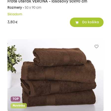
Froté uterák VERONA - lososový 50x90 cm
Rozmery •
50 x 90 cm
Skladom
3,80
€
Do košíka
TOP
Novinka