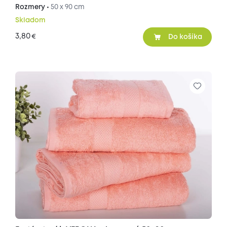
Rozmery •
50 x 90 cm
Skladom
3,80
€
Do košíka