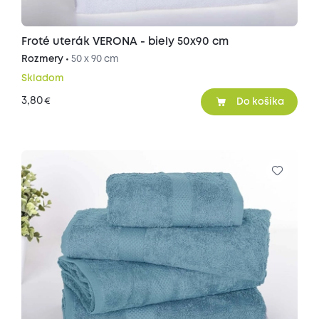
Froté uterák VERONA - biely 50x90 cm
Rozmery •
50 x 90 cm
Skladom
3,80
€
Do košíka