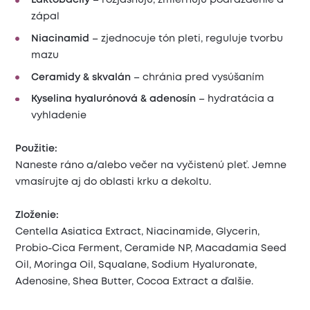
Laktobacily
– rozjasňujú, zmierňujú podráždenie a
zápal
Niacinamid
– zjednocuje tón pleti, reguluje tvorbu
mazu
Ceramidy & skvalán
– chránia pred vysúšaním
Kyselina hyalurónová & adenosín
– hydratácia a
vyhladenie
Použitie:
Naneste ráno a/alebo večer na vyčistenú pleť. Jemne
vmasírujte aj do oblasti krku a dekoltu.
Zloženie:
Centella Asiatica Extract, Niacinamide, Glycerin,
Probio-Cica Ferment, Ceramide NP, Macadamia Seed
Oil, Moringa Oil, Squalane, Sodium Hyaluronate,
Adenosine, Shea Butter, Cocoa Extract a ďalšie.