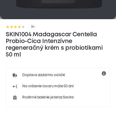
3×
SKIN1004 Madagascar Centella
Probio-Cica Intenzívne
regeneračný krém s probiotikami
50 ml
Doprava zadarmo od 60€
Na vrátenie tovaru máte 50 dní
Rodinné balenie je teraz Savira