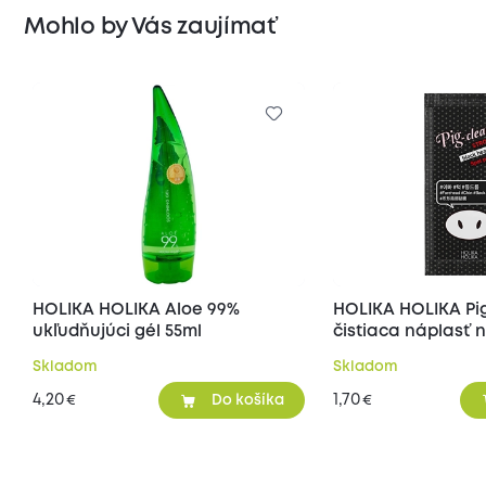
Mohlo by Vás zaujímať
HOLIKA HOLIKA Aloe 99%
HOLIKA HOLIKA Pi
ukľudňujúci gél 55ml
čistiaca náplasť
póry na nose 1 ks
Skladom
Skladom
4,20
1,70
€
€
Do košíka