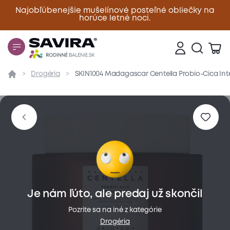
Najobľúbenejšie mušelínové posteľné obliečky na
horúce letné noci.
Zavrieť
Drogéria
SKIN1004 Madagascar Centella Probio-Cica Int
Prehľad
Parametre
Popis produktu
Hodnote
Je nám ľúto, ale predaj už skončil
Pozrite sa na iné z kategórie
Drogéria