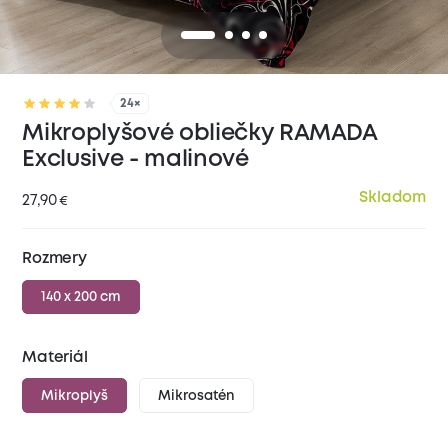
24×
Mikroplyšové obliečky RAMADA
Exclusive - malinové
Skladom
27,90
€
Rozmery
140 x 200 cm
Materiál
Mikroplyš
Mikrosatén