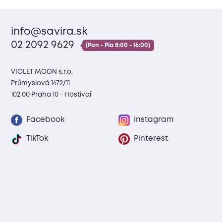
info@savira.sk
02 2092 9629
(Pon - Pia 8:00 - 16:00)
VIOLET MOON s.r.o.
Průmyslová 1472/11
102 00 Praha 10 - Hostivař
Facebook
Instagram
TikTok
Pinterest