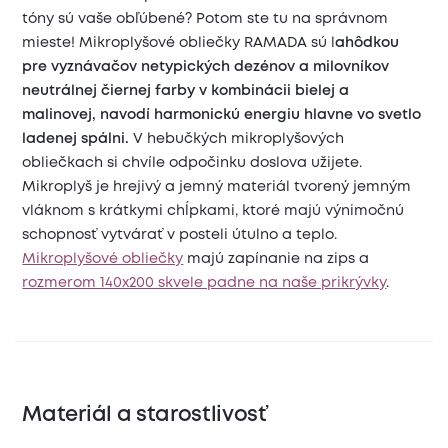
tóny sú vaše obľúbené? Potom ste tu na správnom
mieste! Mikroplyšové obliečky RAMADA sú l
ahôdkou
pre vyznávačov netypických dezénov a milovníkov
neutrálnej čiernej farby v kombinácii bielej a
malinovej, navodí harmonickú energiu hlavne vo svetlo
ladenej spálni.
V hebučkých mikroplyšových
obliečkach si chvíle odpočinku doslova užijete.
Mikroplyš je hrejivý a jemný materiál tvorený jemným
vláknom s krátkymi chĺpkami, ktoré majú výnimočnú
schopnosť vytvárať v posteli útulno a teplo.
Mikroplyšové obliečky
majú zapínanie na zips a
rozmerom 140x200 skvele padne na naše prikrývky
.
Materiál a starostlivosť