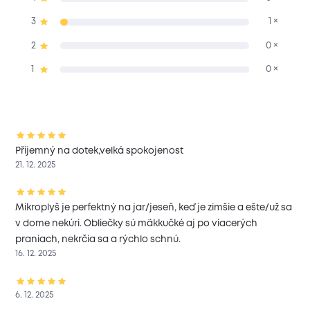
3
1 ×
2
0 ×
1
0 ×
Příjemný na dotek,velká spokojenost
21. 12. 2025
Mikroplyš je perfektný na jar/jeseň, keď je zimšie a ešte/už sa
v dome nekúri. Obliečky sú mäkkučké aj po viacerých
praniach, nekrčia sa a rýchlo schnú.
16. 12. 2025
6. 12. 2025