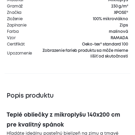
Gramáž
230 g/m²
Značka
XPOSE®
Zloženie
100% mikrovlákno
Zapínanie
Zips
Farba
malinová
Vzor
RAMADA
Certifikát
Oeko-tex® standard 100
Zobrazenie farieb produktu sa môže mierne
Upozornenie
líšiť od skutočnosti
Popis produktu
Teplé obliečky z mikroplyšu 140x200 cm
pre kvalitný spánok
Hľadáte ideálnu posteľnú bielizeň na zimu a tmavé