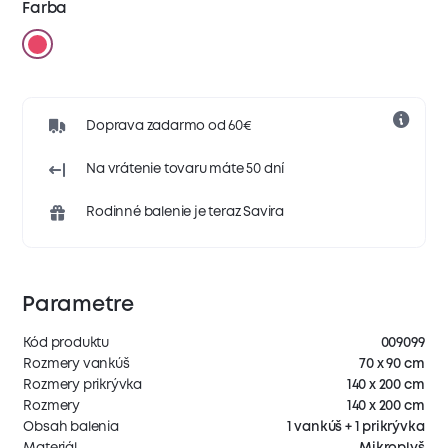
Farba
Doprava zadarmo od 60€
Na vrátenie tovaru máte 50 dní
Rodinné balenie je teraz Savira
Parametre
Kód produktu
009099
Rozmery vankúš
70 x 90 cm
Rozmery prikrývka
140 x 200 cm
Rozmery
140 x 200 cm
Obsah balenia
1 vankúš + 1 prikrývka
Materiál
Mikroplyš