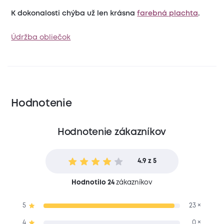
K dokonalosti chýba už len krásna
farebná plachta
.
Údržba obliečok
Hodnotenie
Hodnotenie zákazníkov
4.9 z 5
Hodnotilo 24
zákazníkov
5
23 ×
4
0 ×