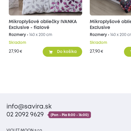
Mikroplyšové obliečky IVANKA
Mikroplyšové obl
Exclusive - fialové
Exclusive
Rozmery •
140 x 200 cm
Rozmery •
140 x 200 
Skladom
Skladom
27,90
27,90
€
€
Do košíka
info@savira.sk
02 2092 9629
(Pon - Pia 8:00 - 16:00)
VIOLET MOON s.r.o.