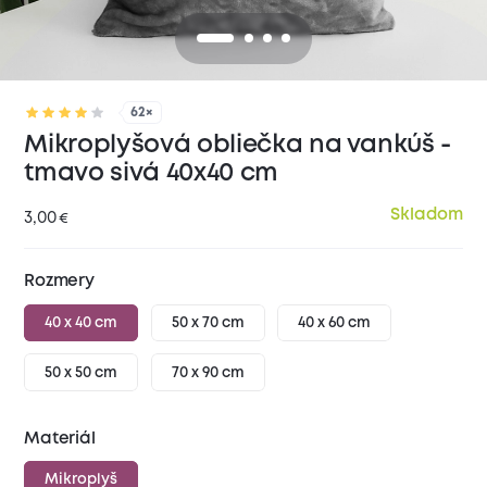
62×
Mikroplyšová obliečka na vankúš -
tmavo sivá 40x40 cm
Skladom
3,00
€
Rozmery
40 x 40 cm
50 x 70 cm
40 x 60 cm
50 x 50 cm
70 x 90 cm
Materiál
Mikroplyš