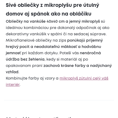
Sivé obliečky z mikroplyšu pre útulný
domov aj spánok ako na obláčiku
Obliečky na vankúše 40x40 cm a jemný mikroplyš
sú
ideálnou kombináciou pre dokonalý odpočinok aj ako
dekoratívny vankúšik v spálni či na sedacej súprave.
Mikroflanelové obliečky na zips
ponúkajú príjemný
hrejivý pocit a neodolateľnú mäkkosť a hodvábnu
jemnosť
pri každom dotyku. Poteší vás
nenáročná
údržba bez žehlenia
, kedy si materiál aj po
opakovanom praní
zachová krásne farby a nadýchaný
vzhľad
.
Kombinujte farby aj vzory a
mikroplyš zútulní celý váš
interiér
.