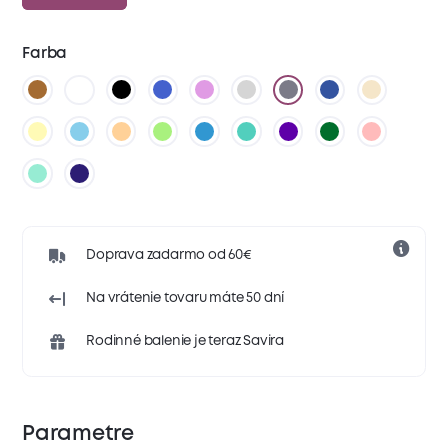
Farba
Doprava zadarmo od 60€
Na vrátenie tovaru máte 50 dní
Rodinné balenie je teraz Savira
Parametre