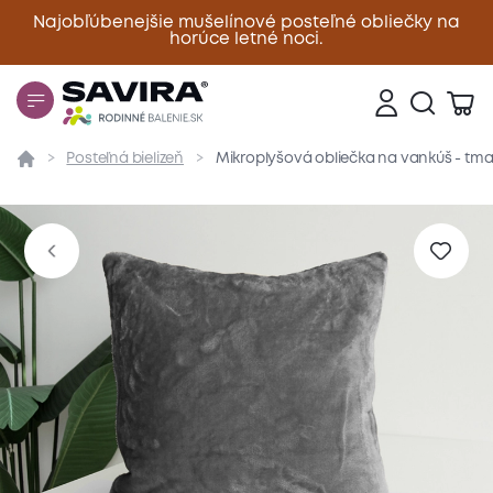
Najobľúbenejšie mušelínové posteľné obliečky na
horúce letné noci.
Zavrieť
Posteľná bielizeň
Mikroplyšová obliečka na vankúš - tma
Prehľad
Parametre
Popis produktu
Materiál