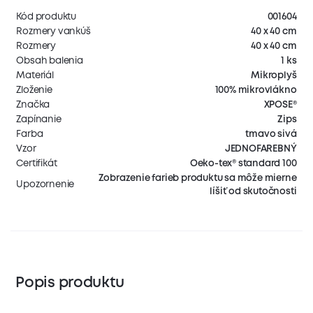
Kód produktu
001604
Rozmery vankúš
40 x 40 cm
Rozmery
40 x 40 cm
Obsah balenia
1 ks
Materiál
Mikroplyš
Zloženie
100% mikrovlákno
Značka
XPOSE®
Zapínanie
Zips
Farba
tmavo sivá
Vzor
JEDNOFAREBNÝ
Certifikát
Oeko-tex® standard 100
Zobrazenie farieb produktu sa môže mierne
Upozornenie
líšiť od skutočnosti
Popis produktu