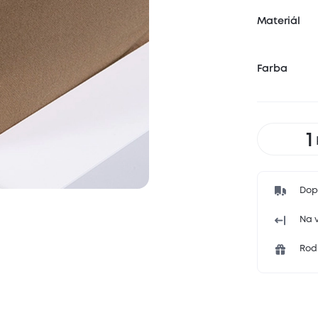
Materiál
Farba
Dop
Na v
Rodi