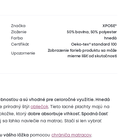
Značka
XPOSE®
Zloženie
50% bavlna, 50% polyester
Farba
hnedá
Certifikát
Oeko-tex® standard 100
Zobrazenie farieb produktu sa môže
Upozornenie
mierne líšiť od skutočnosti
ebnosťou a sú vhodné pre celoročné využitie.
Hnedá
 prírodný štýl
obliečok
.
Tieto lacné plachty majú na
okožke, ktorý
dobre absorbuje vlhkosť.
Spodná časť
j sa ľahko navlečie na matrac.
Stačí si len vybrať
nu vášho lôžka
pomocou
chrániča matracov
.