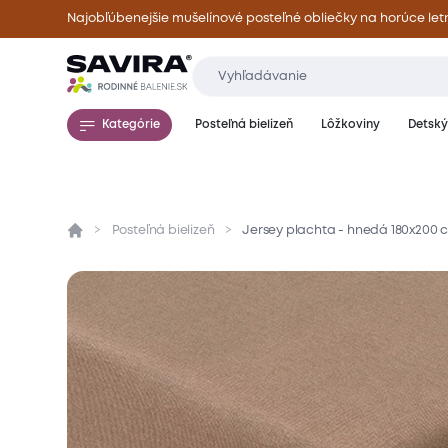
Najobľúbenejšie mušelínové posteľné obliečky na horúce let
Kategórie
Posteľná bielizeň
Lôžkoviny
Detský 
Posteľná bielizeň
Jersey plachta - hnedá 180x200 
Prehľad
Parametre
Popis produktu
Mate