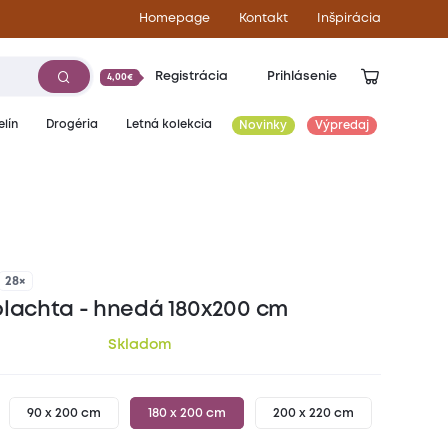
Homepage
Kontakt
Inšpirácia
Registrácia
Prihlásenie
4,00€
lín
Drogéria
Letná kolekcia
Novinky
Výpredaj
10,70
€
28×
plachta - hnedá 180x200 cm
Skladom
90 x 200 cm
180 x 200 cm
200 x 220 cm