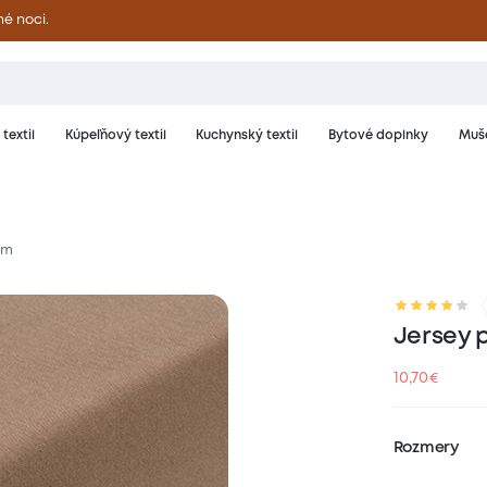
né noci.
textil
Kúpeľňový textil
Kuchynský textil
Bytové doplnky
Muše
cm
riál a starostlivosť
Hodnotenie
Jersey 
10,70
€
Rozmery