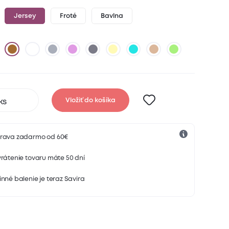
Jersey
Froté
Bavlna
Vložiť do košíka
rava zadarmo od 60€
rátenie tovaru máte 50 dní
nné balenie je teraz Savira