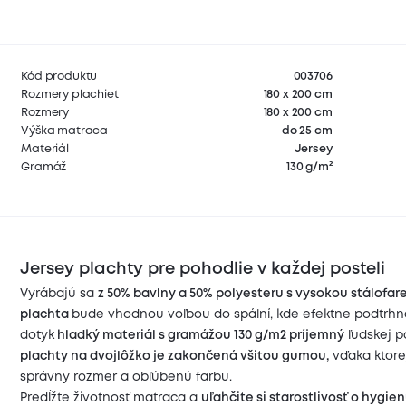
Kód produktu
003706
Rozmery plachiet
180 x 200 cm
Rozmery
180 x 200 cm
Výška matraca
do 25 cm
Materiál
Jersey
Gramáž
130 g/m²
Jersey plachty pre pohodlie v každej posteli
Vyrábajú sa
z 50% bavlny a 50% polyesteru s vysokou stálofar
plachta
bude vhodnou voľbou do spální, kde efektne podtrhne
dotyk
hladký materiál s gramážou 130 g/m2 príjemný
ľudskej p
plachty na dvojlôžko
je zakončená všitou gumou,
vďaka ktore
správny rozmer a obľúbenú farbu.
Predĺžte životnosť matraca a
uľahčite si starostlivosť o hygie