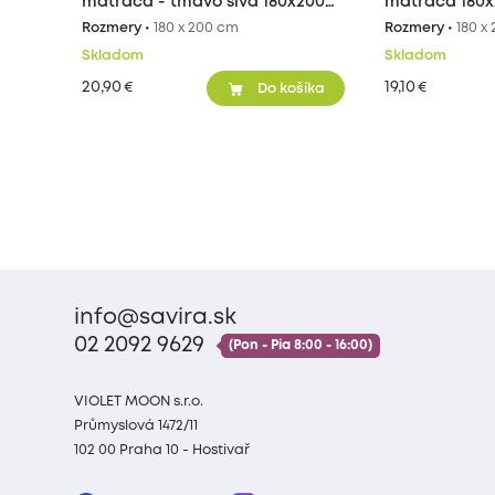
matraca - tmavo sivá 180x200
matraca 180
cm
Rozmery •
180 x 200 cm
Rozmery •
180 x
Skladom
Skladom
20,90
19,10
€
€
Do košíka
info@savira.sk
02 2092 9629
(Pon - Pia 8:00 - 16:00)
VIOLET MOON s.r.o.
Průmyslová 1472/11
102 00 Praha 10 - Hostivař