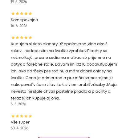
19. 6. 2026
Som spokojná
16. 6. 2026
Kupujem si tieto plachty už opakovane ,viac ako 5
rokov , nedopustím na kvalitu výrobkov.Plachty sa
nežmolkujú ,presne sedia na matrac sú príjemné na
dotyk a farebne stále. Dávam im 10z 10 bodov.Kupujem
ich ,ako darčeky pre rodinu a mám dobré ohlasy na
kvalitu. Cena je primeraná a pre mňa samozrejme je
nakupovať v čase zliav ,tak si viem urobiť zásoby .Moja
nevesta mi stále chváli posteľné prádlo a plachty a
teraz si ich kupuje aj ona.
3. 5. 2026
Vše super
30. 4. 2026