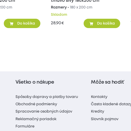
x200 cm
tmavo sivý 180x200 cm
 200 cm
Rozmery •
180 x 200 cm
Skladom
28,90
€
Do košíka
Do košíka
Všetko o nákupe
Môže sa hodiť
Spôsoby dopravy a platby tovaru
Kontakty
Obchodné podmienky
Často kladené dotaz
Spracovanie osobných údajov
Kredity
Reklamačný poriadok
Slovník pojmov
Formuláre