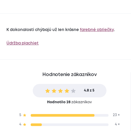
K dokonalosti chýbajú už len krásne
farebné obliečky
.
Údržba plachiet
Hodnotenie zákazníkov
4.8 z 5
Hodnotilo 28
zákazníkov
5
23 ×
4
4 ×