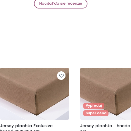
Načítať ďalšie recenzie
Výpredaj
Super cena
Jersey plachta Exclusive -
Jersey plachta - hnedá