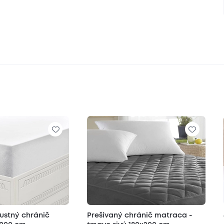
ustný chránič
Prešívaný chránič matraca -