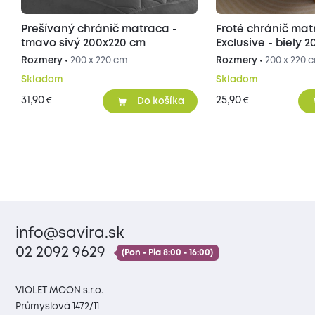
Prešívaný chránič matraca -
Froté chránič ma
tmavo sivý 200x220 cm
Exclusive - biely 
Rozmery •
200 x 220 cm
Rozmery •
200 x 220 
Skladom
Skladom
31,90
25,90
€
€
Do košíka
info@savira.sk
02 2092 9629
(Pon - Pia 8:00 - 16:00)
VIOLET MOON s.r.o.
Průmyslová 1472/11