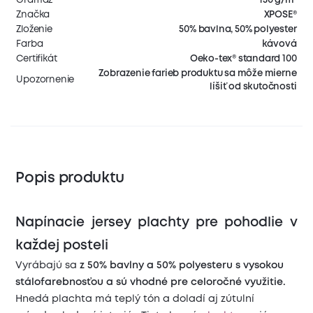
Značka
XPOSE®
Zloženie
50% bavlna, 50% polyester
Farba
kávová
Certifikát
Oeko-tex® standard 100
Zobrazenie farieb produktu sa môže mierne
Upozornenie
líšiť od skutočnosti
Popis produktu
Napínacie jersey plachty pre pohodlie v
každej posteli
Vyrábajú sa
z 50% bavlny a 50% polyesteru s vysokou
stálofarebnosťou a sú vhodné pre celoročné využitie.
Hnedá plachta má teplý tón a doladí aj zútulní