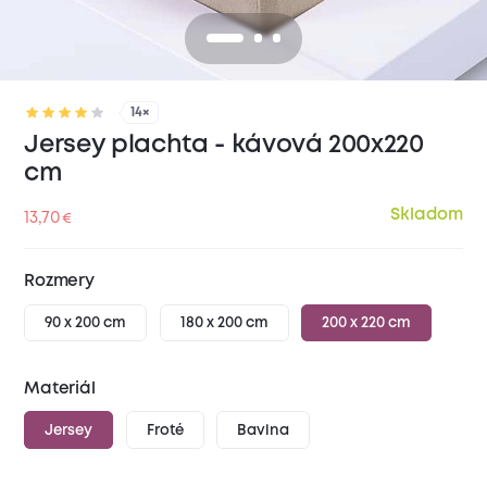
14×
Jersey plachta - kávová 200x220
cm
Skladom
13,70
€
Rozmery
90 x 200 cm
180 x 200 cm
200 x 220 cm
Materiál
Jersey
Froté
Bavlna