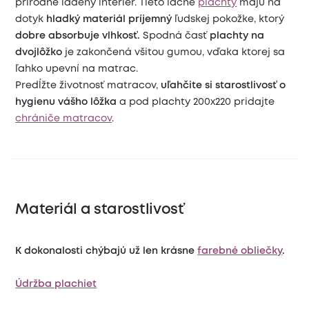
prírodne ladený interiér. Tieto lacné
plachty
majú na
dotyk
hladký materiál príjemný
ľudskej pokožke, ktorý
dobre absorbuje vlhkosť.
Spodná časť
plachty na
dvojlôžko
je zakončená všitou gumou, vďaka ktorej sa
ľahko upevní na matrac.
Predĺžte životnosť matracov,
uľahčite si starostlivosť o
hygienu vášho lôžka
a pod plachty 200x220 pridajte
chrániče matracov
.
Materiál a starostlivosť
K dokonalosti chýbajú už len krásne
farebné obliečky
.
Údržba plachiet