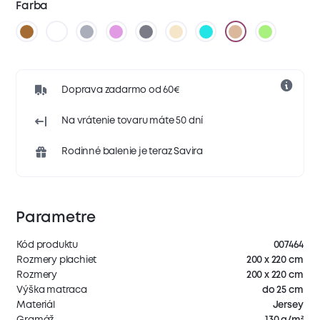
Farba
Doprava zadarmo od 60€
Na vrátenie tovaru máte 50 dní
Rodinné balenie je teraz Savira
Parametre
Kód produktu
007464
Rozmery plachiet
200 x 220 cm
Rozmery
200 x 220 cm
Výška matraca
do 25 cm
Materiál
Jersey
Gramáž
130 g/m²