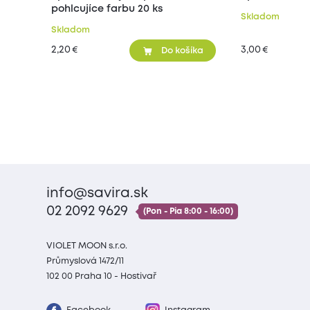
pohlcujíce farbu 20 ks
Skladom
Skladom
2,20
3,00
€
€
Do košíka
info@savira.sk
02 2092 9629
(Pon - Pia 8:00 - 16:00)
VIOLET MOON s.r.o.
Průmyslová 1472/11
102 00 Praha 10 - Hostivař