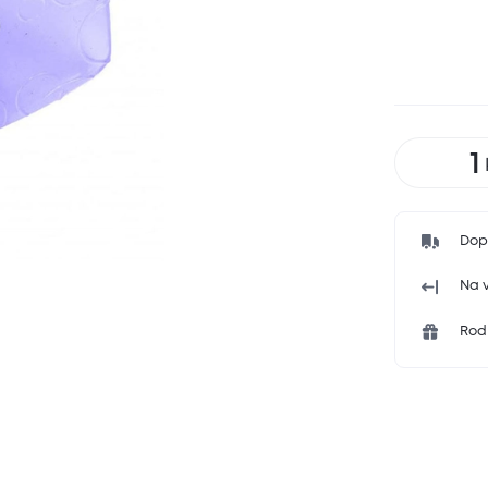
Dop
Na v
Rodi