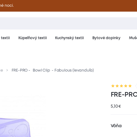
né noci.
textil
Kúpeľňový textil
Kuchynský textil
Bytové doplnky
Muše
če
FRE-PRO - Bowl Clip - Fabulous (levanduľa)
notenie
FRE-PRO
5,10
€
Vôňa