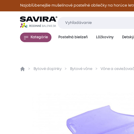
Najobľúbenejšie mušelínové posteľné obliečky na horúce let
Kategórie
Posteľná bielizeň
Lôžkoviny
Detský 
Bytové doplnky
Bytové vône
Vône a osviežova
Prehľad
Parametre
Popis produktu
Hod