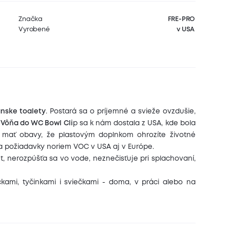
Značka
FRE-PRO
Vyrobené
v USA
ánske toalety
. Postará sa o príjemné a svieže ovzdušie,
Vôňa do WC Bowl Cli
p sa k nám dostala z USA, kde bola
 mať obavy, že plastovým doplnkom ohrozíte životné
ĺňa požiadavky noriem VOC v USA aj v Európe.
et, nerozpúšťa sa vo vode, neznečisťuje pri splachovaní,
kami, tyčinkami i sviečkami - doma, v práci alebo na