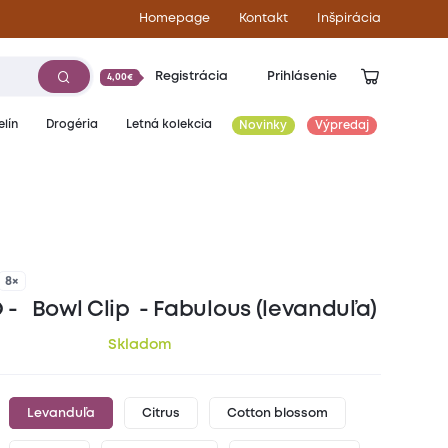
Homepage
Kontakt
Inšpirácia
Registrácia
Prihlásenie
4,00€
lín
Drogéria
Letná kolekcia
Novinky
Výpredaj
5,10
€
8×
 - Bowl Clip - Fabulous (levanduľa)
Skladom
Levanduľa
Citrus
Cotton blossom