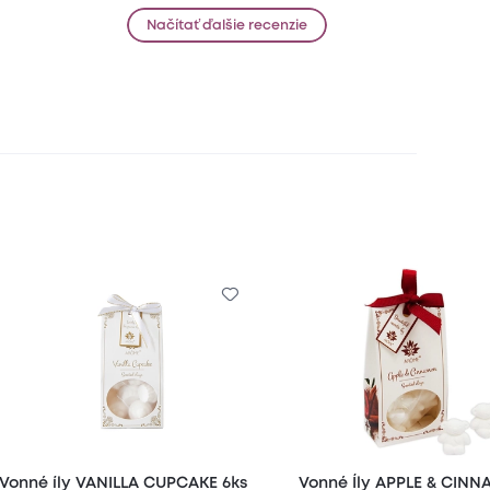
Načítať ďalšie recenzie
Vonné íly VANILLA CUPCAKE 6ks
Vonné Íly APPLE & CIN