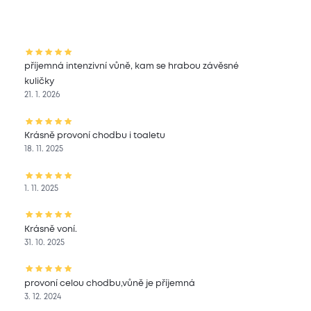
příjemná intenzivní vůně, kam se hrabou závěsné
kuličky
21. 1. 2026
Krásně provoní chodbu i toaletu
18. 11. 2025
1. 11. 2025
Krásně voní.
31. 10. 2025
provoní celou chodbu,vůně je příjemná
3. 12. 2024