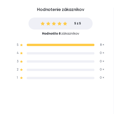
Hodnotenie zákazníkov
5 z 5
Hodnotilo 8
zákazníkov
5
8 ×
4
0 ×
3
0 ×
2
0 ×
1
0 ×