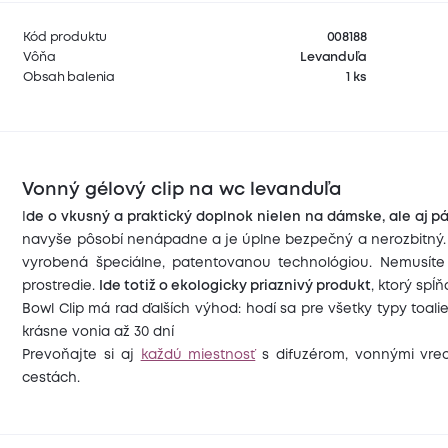
Kód produktu
008188
Vôňa
Levanduľa
Obsah balenia
1 ks
Vonný gélový clip na wc levanduľa
I
de o vkusný a praktický doplnok nielen na dámske, ale aj p
navyše pôsobí nenápadne a je úplne bezpečný a nerozbitný.
vyrobená špeciálne, patentovanou technológiou. Nemusíte
prostredie.
Ide totiž o ekologicky priaznivý produkt
, ktorý sp
Bowl Clip má rad ďalších výhod: hodí sa pre všetky typy toali
krásne vonia až 30 dní
Prevoňajte si aj
každú miestnosť
s difuzérom, vonnými vrec
cestách.