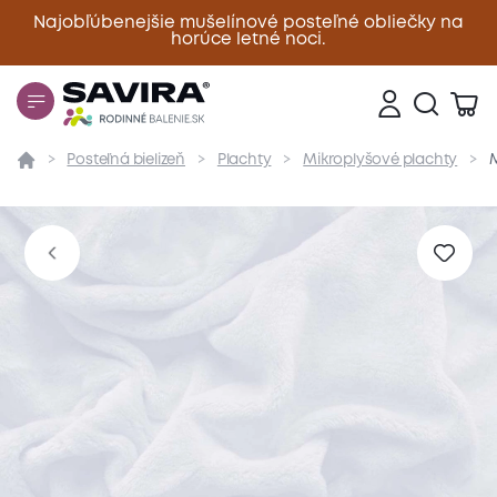
Najobľúbenejšie mušelínové posteľné obliečky na
horúce letné noci.
Zavrieť
Posteľná bielizeň
Plachty
Mikroplyšové plachty
M
Prehľad
Parametre
Popis produktu
Materiál