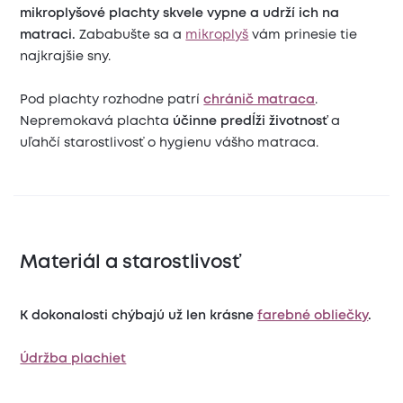
mikroplyšové plachty skvele vypne a udrží ich na
matraci.
Zababušte sa a
mikroplyš
vám prinesie tie
najkrajšie sny.
Pod plachty rozhodne patrí
chránič matraca
.
Nepremokavá plachta
účinne predĺži životnosť
a
uľahčí starostlivosť o hygienu vášho matraca.
Materiál a starostlivosť
K dokonalosti chýbajú už len krásne
farebné obliečky
.
Údržba plachiet