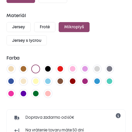
Materiál
Jersey
Froté
Mikroplyš
Jersey s lycrou
Farba
Doprava zadarmo od 60€
Na vrátenie tovaru máte 50 dní