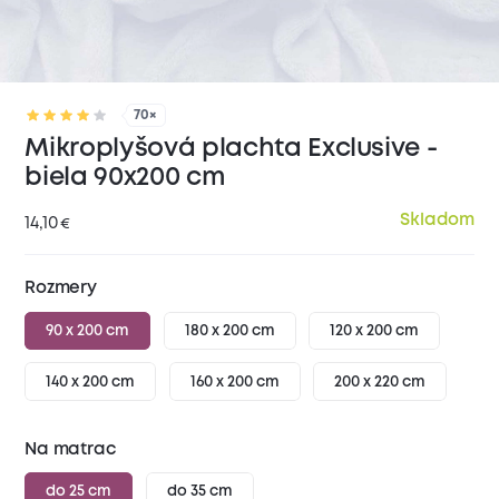
70×
Mikroplyšová plachta Exclusive -
biela 90x200 cm
Skladom
14,10
€
Rozmery
90 x 200 cm
180 x 200 cm
120 x 200 cm
140 x 200 cm
160 x 200 cm
200 x 220 cm
Na matrac
do 25 cm
do 35 cm