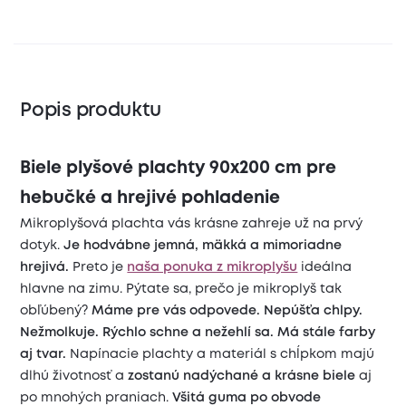
Popis produktu
Biele plyšové plachty 90x200 cm pre
hebučké a hrejivé pohladenie
Mikroplyšová plachta vás krásne zahreje už na prvý
dotyk.
Je hodvábne jemná, mäkká a mimoriadne
hrejivá.
Preto je
naša ponuka z mikroplyšu
ideálna
hlavne na zimu. Pýtate sa, prečo je mikroplyš tak
obľúbený?
Máme pre vás odpovede.
Nepúšťa chlpy.
Nežmolkuje. Rýchlo schne a nežehlí sa. Má stále farby
aj tvar.
Napínacie plachty a materiál s chĺpkom majú
dlhú životnosť a
zostanú nadýchané a krásne biele
aj
po mnohých praniach.
Všitá guma po obvode