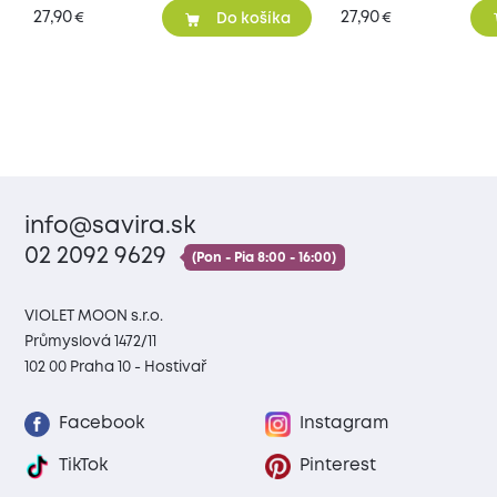
27,90
27,90
€
€
Do košíka
info@savira.sk
02 2092 9629
(Pon - Pia 8:00 - 16:00)
VIOLET MOON s.r.o.
Průmyslová 1472/11
102 00 Praha 10 - Hostivař
Facebook
Instagram
TikTok
Pinterest