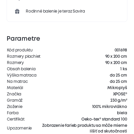
Rodinné balenie je teraz Savira
Parametre
Kód produktu
001698
Rozmery plachiet
90 x 200 cm
Rozmery
90 x 200 cm
Obsah balenia
1 ks
Výška matraca
do 25 cm
Na matrac
do 25 cm
Materiál
Mikroplyš
Značka
XPOSE®
Gramáž
230 g/m²
Zloženie
100% mikrovlákno
Farba
biela
Certifikát
Oeko-tex® standard 100
Zobrazenie farieb produktu sa môže mierne
Upozornenie
líšiť od skutočnosti