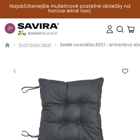
Najobľúbenejšie mušelínové posteľné obliečky na
horúce letné noci.
Zavrieť
Kuchynský textil
Sedák na stoličku REST - antracitový 40
Prehľad
Parametre
Popis produktu
Materiál