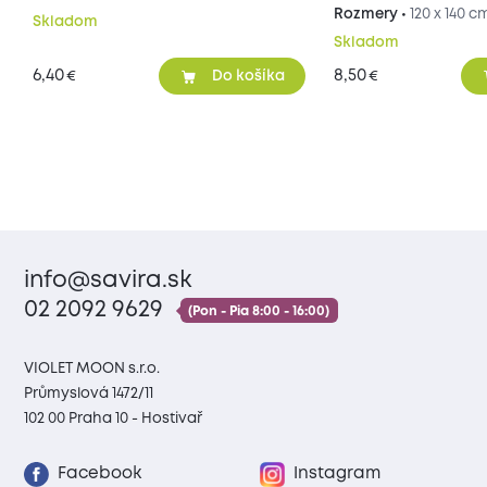
Rozmery •
120 x 140 c
Skladom
Skladom
6,40
8,50
€
€
Do košíka
info@savira.sk
02 2092 9629
(Pon - Pia 8:00 - 16:00)
VIOLET MOON s.r.o.
Průmyslová 1472/11
102 00 Praha 10 - Hostivař
Facebook
Instagram