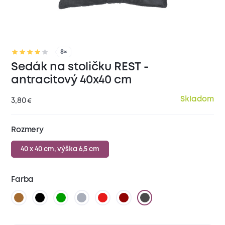
8×
Sedák na stoličku REST -
antracitový 40x40 cm
Skladom
3,80
€
Rozmery
40 x 40 cm, výška 6,5 cm
Farba