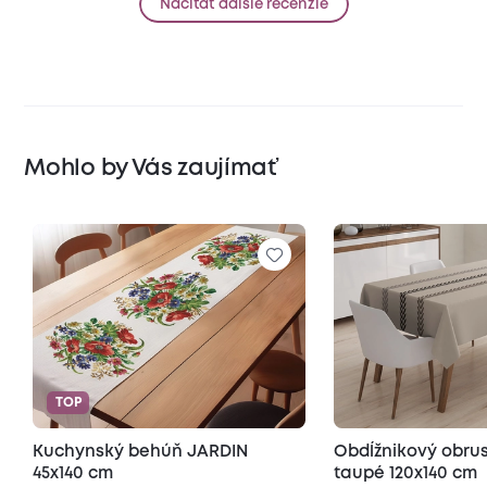
Načítať ďalšie recenzie
Mohlo by Vás zaujímať
TOP
Kuchynský behúň JARDIN
Obdĺžnikový obr
45x140 cm
taupé 120x140 cm