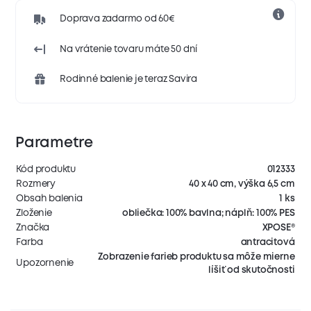
Doprava zadarmo od 60€
Na vrátenie tovaru máte 50 dní
Rodinné balenie je teraz Savira
Parametre
Kód produktu
012333
Rozmery
40 x 40 cm, výška 6,5 cm
Obsah balenia
1 ks
Zloženie
obliečka: 100% bavlna; náplň: 100% PES
Značka
XPOSE®
Farba
antracitová
Zobrazenie farieb produktu sa môže mierne
Upozornenie
líšiť od skutočnosti