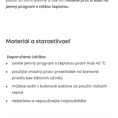
poťah zo 100% bavlny a tak ich
môžete prať a sušiť na
jemný program s nižšou teplotou.
Materiál a starostlivosť
Doporučená údržba:
zvolte jemný program s teplotou praní max 40 °C
použijte vhodný prací prostředek na barevné
prádlo bez bělících účinků
můžete sušit v bubnové sušičce za použití nízkých
teplot
nežehlete a nepoužívejte rozpouštědla