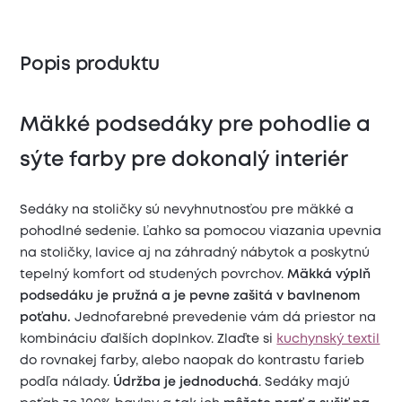
Popis produktu
Mäkké podsedáky pre pohodlie a
sýte farby pre dokonalý interiér
Sedáky na stoličky sú nevyhnutnosťou pre mäkké a
pohodlné sedenie. Ľahko sa pomocou viazania upevnia
na stoličky, lavice aj na záhradný nábytok a poskytnú
tepelný komfort od studených povrchov.
Mäkká výplň
podsedáku je pružná a je pevne zašitá v bavlnenom
poťahu.
Jednofarebné prevedenie vám dá priestor na
kombináciu ďalších doplnkov. Zlaďte si
kuchynský textil
do rovnakej farby, alebo naopak do kontrastu farieb
podľa nálady.
Údržba je jednoduchá
. Sedáky majú