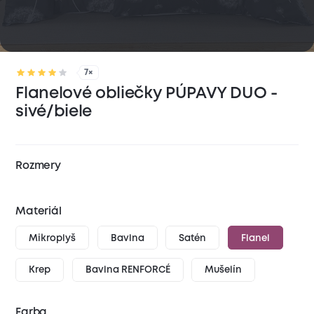
7×
Flanelové obliečky PÚPAVY DUO -
sivé/biele
Rozmery
Materiál
Mikroplyš
Bavlna
Satén
Flanel
Krep
Bavlna RENFORCÉ
Mušelín
Farba