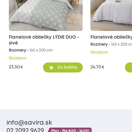
Flanelové obliečky LÝDIE DUO -
Flanelové oblieč
sivé
Rozmery •
140 x 200 
Rozmery •
140 x 200 cm
Skladom
Skladom
23,50
24,70
€
€
Do košíka
info@savira.sk
02 2092 9629
(Pon - Pia 8:00 - 16:00)