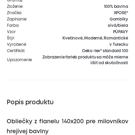
Gramáž
Zloženie
100% bavlna
Značka
XPOSE®
Zapínanie
Gombíky
Farba
sivá/biela
Vzor
PÚPAVY
Štýl
Kvetinové, Moderné, Romantické
Vyrobené
v Turecku
Certifikát
Oeko-tex® standard 100
Zobrazenie farieb produktu sa môže mierne
Upozornenie
líšiť od skutočnosti
Popis produktu
Obliečky z flanelu 140x200 pre milovníkov
hrejivej bavlny