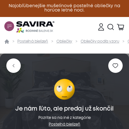
Najobľúbenejšie mušelínové posteľné obliečky na
horúce letné noci.
Zavrieť
Posteľná bielizeň
Obliečky
Obliečky podľa vzoru
Prehľad
Parametre
Popis produktu
Materiál
Je nám ľúto, ale predaj už skončil
Pozrite sa na iné z kategórie
Posteľná bielizeň