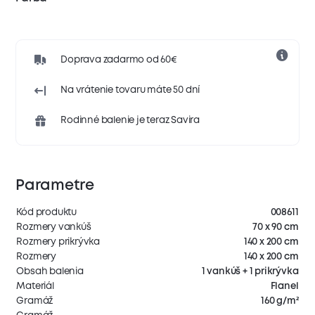
Doprava zadarmo od 60€
Na vrátenie tovaru máte 50 dní
Rodinné balenie je teraz Savira
Parametre
Kód produktu
008611
Rozmery vankúš
70 x 90 cm
Rozmery prikrývka
140 x 200 cm
Rozmery
140 x 200 cm
Obsah balenia
1 vankúš + 1 prikrývka
Materiál
Flanel
Gramáž
160 g/m²