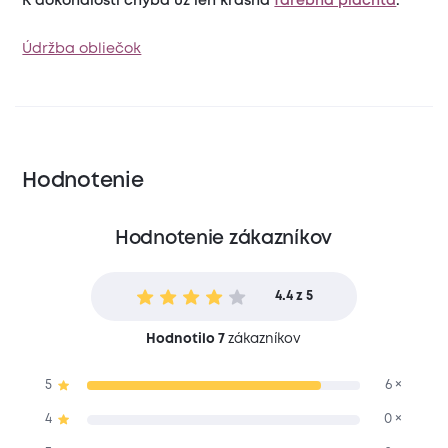
K dokonalosti chýba už len krásna
farebná plachta
.
Údržba obliečok
Hodnotenie
Hodnotenie zákazníkov
4.4 z 5
Hodnotilo 7
zákazníkov
5
6 ×
4
0 ×