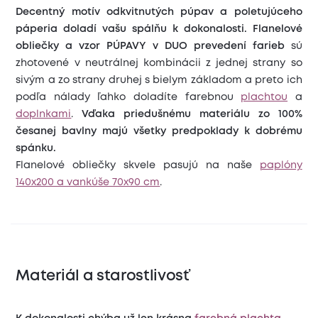
Decentný motív odkvitnutých púpav a poletujúceho
páperia doladí vašu spálňu k dokonalosti.
Flanelové
obliečky a vzor PÚPAVY v DUO prevedení farieb
sú
zhotovené v neutrálnej kombinácii z jednej strany so
sivým a zo strany druhej s bielym základom a preto ich
podľa nálady ľahko doladíte farebnou
plachtou
a
doplnkami
.
Vďaka priedušnému materiálu zo 100%
česanej bavlny majú všetky predpoklady k dobrému
spánku.
Flanelové obliečky skvele pasujú na naše
paplóny
140x200 a vankúše 70x90 cm
.
Materiál a starostlivosť