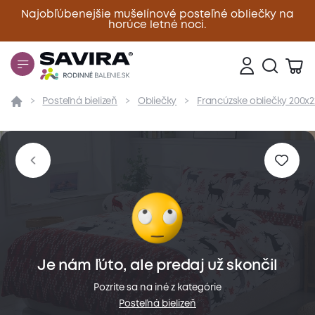
Najobľúbenejšie mušelínové posteľné obliečky na
horúce letné noci.
Zavrieť
Posteľná bielizeň
Obliečky
Francúzske obliečky 200x
Prehľad
Parametre
Popis produktu
Materiál
Je nám ľúto, ale predaj už skončil
Pozrite sa na iné z kategórie
Posteľná bielizeň