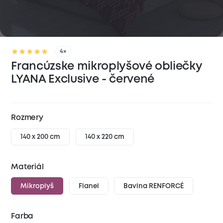
4×
Francúzske mikroplyšové obliečky
LYANA Exclusive - červené
Rozmery
140 x 200 cm
140 x 220 cm
Materiál
Mikroplyš
Flanel
Bavlna RENFORCÉ
Farba