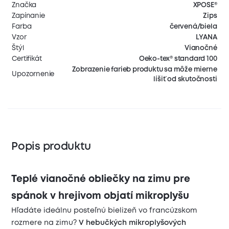
Značka
XPOSE®
Zapínanie
Zips
Farba
červená/biela
Vzor
LYANA
Štýl
Vianočné
Certifikát
Oeko-tex® standard 100
Zobrazenie farieb produktu sa môže mierne
Upozornenie
líšiť od skutočnosti
Popis produktu
Teplé vianočné obliečky na zimu pre
spánok v hrejivom objatí mikroplyšu
Hľadáte ideálnu posteľnú bielizeň vo francúzskom
rozmere na zimu?
V hebučkých mikroplyšových