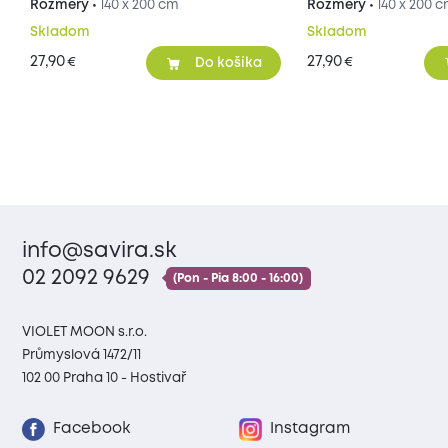
Rozmery •
140 x 200 cm
Rozmery •
140 x 200 
Skladom
Skladom
27,90
27,90
€
€
Do košíka
info@savira.sk
02 2092 9629
(Pon - Pia 8:00 - 16:00)
VIOLET MOON s.r.o.
Průmyslová 1472/11
102 00 Praha 10 - Hostivař
Facebook
Instagram