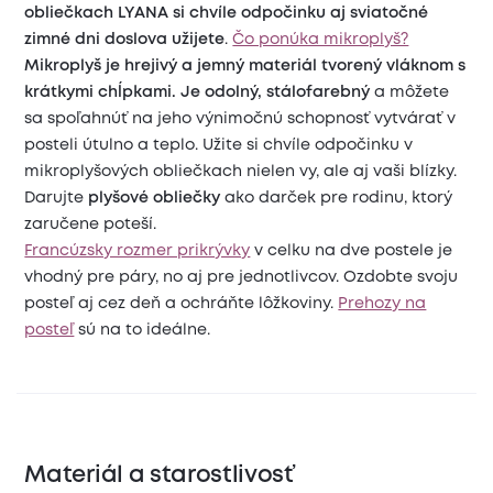
obliečkach LYANA si chvíle odpočinku aj sviatočné
zimné dni doslova užijete
.
Čo ponúka mikroplyš?
Mikroplyš je hrejivý a jemný materiál tvorený vláknom s
krátkymi chĺpkami. Je odolný, stálofarebný
a môžete
sa spoľahnúť na jeho výnimočnú schopnosť vytvárať v
posteli útulno a teplo. Užite si chvíle odpočinku v
mikroplyšových obliečkach nielen vy, ale aj vaši blízky.
Darujte
plyšové obliečky
ako darček pre rodinu, ktorý
zaručene poteší.
Francúzsky rozmer prikrývky
v celku na dve postele je
vhodný pre páry, no aj pre jednotlivcov. Ozdobte svoju
posteľ aj cez deň a ochráňte lôžkoviny.
Prehozy na
posteľ
sú na to ideálne.
Materiál a starostlivosť