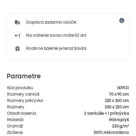
Doprava zadarmo od 60€
Na vrátenie tovaru máte 50 dní
Rodinné balenie je teraz Savira
Parametre
Kód produktu
009131
Rozmery vankúš
70 x 90 cm
Rozmery prikrývka
220 x 200 cm
Rozmery
200 x 220 cm
Obsah balenia
2 vankúše + 1 prikrývka
Materiál
Mikroplyš
Gramáž
230 g/m²
Zloženie
100% mikrovlákno