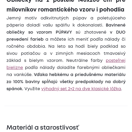
Obliečky na 2 postele 140x200 cm pre
milovníkov romantického vzoru i pohodlia
Jemný motív odkvitnutých púpav a poletujúceho
páperia doladí vašu spálňu k dokonalosti.
Bavlnené
obliečky so vzorom PÚPAVY
sú zhotovené
v DUO
prevedení farieb
a môžete ich meniť podľa nálady či
ročného obdobia. Na leto sa hodí biely podklad so
sivou potlačou a v zimných mesiacoch tmavosivý
základ s bielym vzorom. Neutrálne farby
posteľnej
bielizne
podľa nálady doladíte farebnými obliečkami
na vankúše.
Vďaka hebkému a priedušnému materiálu
zo 100% bavlny spĺňajú všetky predpoklady na dobrý
spánok.
Využite
výhodný set 2+2 na dve klasické lôžka
.
Materiál a starostlivosť