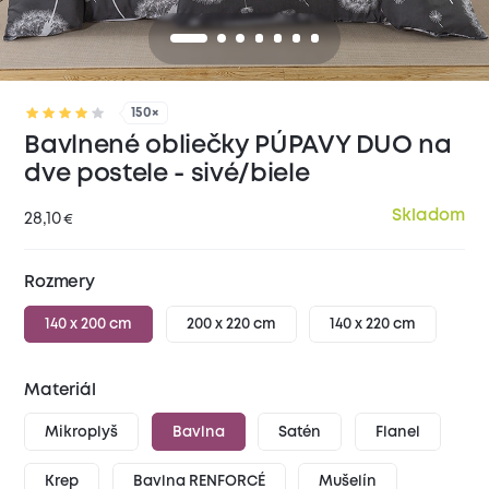
150×
Bavlnené obliečky PÚPAVY DUO na
dve postele - sivé/biele
Skladom
28,10
€
Rozmery
140 x 200 cm
200 x 220 cm
140 x 220 cm
Materiál
Mikroplyš
Bavlna
Satén
Flanel
Krep
Bavlna RENFORCÉ
Mušelín