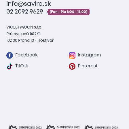
info@savira.sk
02 2092 9629
(Pon - Pia 8:00 - 16:00)
VIOLET MOON s.r.o.
Průmyslová 1472/11
102 00 Praha 10 - Hostivař
Facebook
Instagram
TikTok
Pinterest