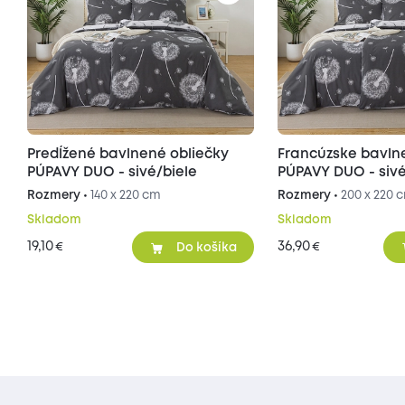
Predĺžené bavlnené obliečky
Francúzske bavln
PÚPAVY DUO - sivé/biele
PÚPAVY DUO - sivé
Rozmery •
140 x 220 cm
Rozmery •
200 x 220 
Skladom
Skladom
19,10
36,90
€
€
Do košíka