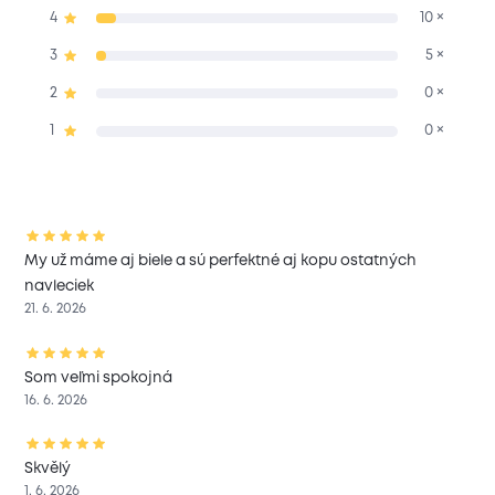
4
10 ×
3
5 ×
2
0 ×
1
0 ×
My už máme aj biele a sú perfektné aj kopu ostatných
navleciek
21. 6. 2026
Som veľmi spokojná
16. 6. 2026
Skvělý
1. 6. 2026