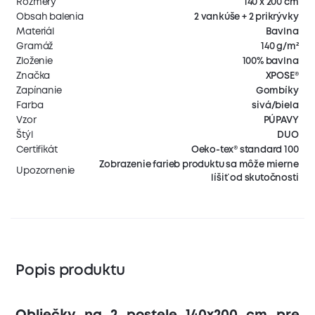
Rozmery
140 x 200 cm
Obsah balenia
2 vankúše + 2 prikrývky
Materiál
Bavlna
Gramáž
140 g/m²
Zloženie
100% bavlna
Značka
XPOSE®
Zapínanie
Gombíky
Farba
sivá/biela
Vzor
PÚPAVY
Štýl
DUO
Certifikát
Oeko-tex® standard 100
Zobrazenie farieb produktu sa môže mierne
Upozornenie
líšiť od skutočnosti
Popis produktu