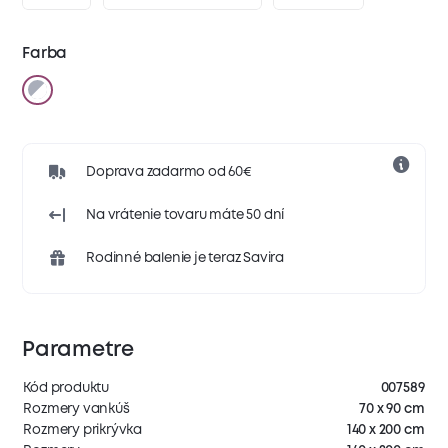
Farba
Doprava zadarmo od 60€
Na vrátenie tovaru máte 50 dní
Rodinné balenie je teraz Savira
Parametre
Kód produktu
007589
Rozmery vankúš
70 x 90 cm
Rozmery prikrývka
140 x 200 cm