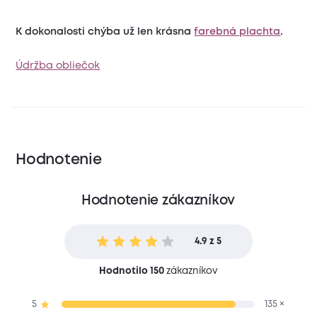
K dokonalosti chýba už len krásna
farebná plachta
.
Údržba obliečok
Hodnotenie
Hodnotenie zákazníkov
4.9 z 5
Hodnotilo 150
zákazníkov
5
135 ×