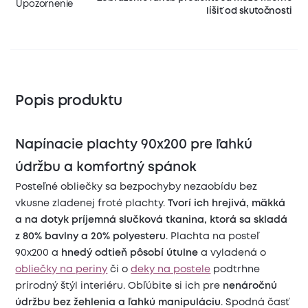
Upozornenie
líšiť od skutočnosti
Popis produktu
Napínacie plachty 90x200 pre ľahkú
údržbu a komfortný spánok
Posteľné obliečky sa bezpochyby nezaobídu bez
vkusne zladenej froté plachty.
Tvorí ich hrejivá, mäkká
a na dotyk príjemná slučková tkanina, ktorá sa skladá
z 80% bavlny a 20% polyesteru
. Plachta na posteľ
90x200 a
hnedý odtieň pôsobí útulne
a vyladená o
obliečky na periny
či o
deky na postele
podtrhne
prírodný štýl interiéru. Obľúbite si ich pre
nenáročnú
údržbu bez žehlenia a ľahkú manipuláciu
. Spodná časť