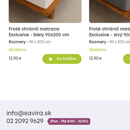
Froté chránič matraca
Froté chránič ma
Exclusive - biely 90x200 cm
Exclusive - sivý 9
Rozmery •
90 x 200 cm
Rozmery •
90 x 200 c
Skladom
Skladom
12,90
13,90
€
€
Do košíka
info@savira.sk
02 2092 9629
(Pon - Pia 8:00 - 16:00)