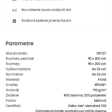
Na vrátenie tovaru máte 50 dní
Rodinné balenie je teraz Savira
Parametre
Kód produktu
001127
Rozmery plachiet
90 x 200 cm
Rozmery
90 x 200 cm
Výška matraca
do 25 cm
Na matrac
do 25 cm
Materiál
Froté
Značka
XPOSE®
Gramáž
190 g/m²
Zloženie
80% bavlna, 20% polyester
Farba
béžová
Certifikát
Oeko-tex® standard 100
Zobrazenie farieb produktu sa môže mierne