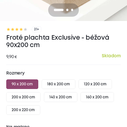
21×
Froté plachta Exclusive - béžová
90x200 cm
Skladom
9,90
€
Rozmery
90 x 200 cm
180 x 200 cm
120 x 200 cm
200 x 200 cm
140 x 200 cm
160 x 200 cm
200 x 220 cm