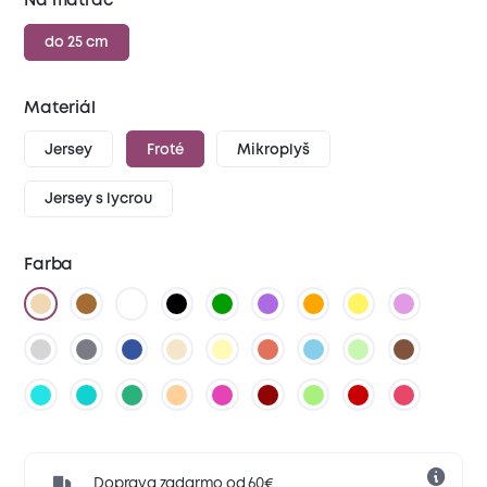
Na matrac
do 25 cm
Materiál
Jersey
Froté
Mikroplyš
Jersey s lycrou
Farba
Doprava zadarmo od 60€