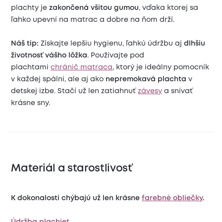
plachty je
zakončená všitou gumou
, vďaka ktorej sa
ľahko upevní na matrac a dobre na ňom drží.
Náš tip:
Získajte lepšiu hygienu, ľahkú údržbu aj
dlhšiu
životnosť vášho lôžka
. Používajte pod
plachtami
chránič matraca
, ktorý je ideálny pomocník
v každej spálni, ale aj ako
nepremokavá plachta
v
detskej izbe. Stačí už len zatiahnuť
závesy
a snívať
krásne sny.
Materiál a starostlivosť
K dokonalosti chýbajú už len krásne
farebné obliečky
.
Údržba plachiet