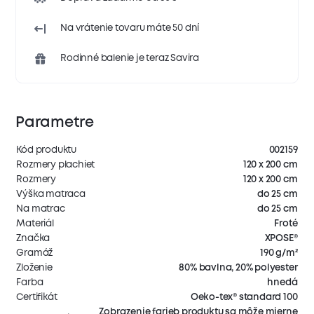
Na vrátenie tovaru máte 50 dní
Rodinné balenie je teraz Savira
Parametre
Kód produktu
002159
Rozmery plachiet
120 x 200 cm
Rozmery
120 x 200 cm
Výška matraca
do 25 cm
Na matrac
do 25 cm
Materiál
Froté
Značka
XPOSE®
Gramáž
190 g/m²
Zloženie
80% bavlna, 20% polyester
Farba
hnedá
Certifikát
Oeko-tex® standard 100
Zobrazenie farieb produktu sa môže mierne