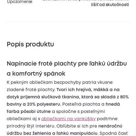
Upozornenie
líšiť od skutočnosti
Popis produktu
Napínacie froté plachty pre ľahkú údržbu
a komfortný spánok
K pekným obliečkam bezpochyby patria vkusne
zladené froté plachty.
Tvorí ich hrejivá, mäkká a na
dotyk príjemná slučková tkanina, ktorá sa skladá z 80%
bavlny a 20% polyesteru
. Posteľná plachta a
hnedá
farba pôsobí útulne
a spoločne s posteľnými
obliečkami aj s
obliečkami na vankúšiky
podtrhne
prírodný štýl interiéru. Obľúbite si ich pre
nenáročnú
údržbu bez žehlenia a ľahkú manipuláciu
. Spodná časť