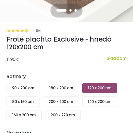
13×
Froté plachta Exclusive - hnedá
120x200 cm
Skladom
11,90
€
Rozmery
90 x 200 cm
180 x 200 cm
120 x 200 cm
80 x 160 cm
200 x 200 cm
140 x 200 cm
160 x 200 cm
200 x 220 cm