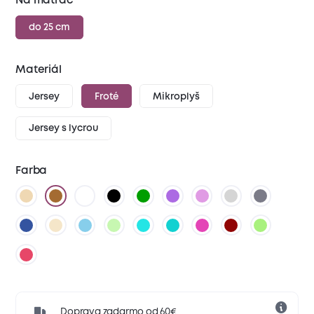
Na matrac
do 25 cm
Materiál
Jersey
Froté
Mikroplyš
Jersey s lycrou
Farba
Doprava zadarmo od 60€