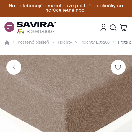
Najobľúbenejšie mušelínové posteľné obliečky na
horúce letné noci.
Zavrieť
Posteľná bielizeň
Plachty
Plachty 120x200
Froté p
Prehľad
Parametre
Popis produktu
Materiál