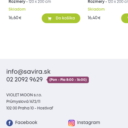
Rozmery •
120 x 200 cm
Rozmery •
120 x 200 
Skladom
Skladom
16,60
16,40
€
€
Do košíka
info@savira.sk
02 2092 9629
(Pon - Pia 8:00 - 16:00)
VIOLET MOON s.r.o.
Průmyslová 1472/11
102 00 Praha 10 - Hostivař
Facebook
Instagram