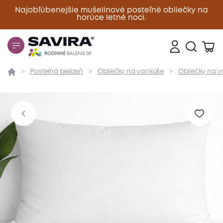
Najobľúbenejšie mušelínové posteľné obliečky na
horúce letné noci.
Zavrieť
Posteľná bielizeň
Obliečky na vankúše
Obliečky na v
Prehľad
Parametre
Popis produktu
Materiál