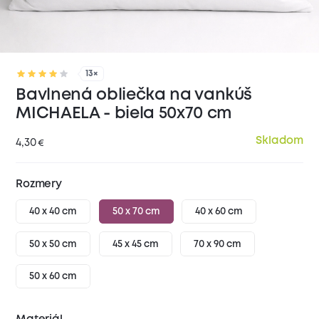
13×
Bavlnená obliečka na vankúš
MICHAELA - biela 50x70 cm
Skladom
4,30
€
Rozmery
40 x 40 cm
50 x 70 cm
40 x 60 cm
50 x 50 cm
45 x 45 cm
70 x 90 cm
50 x 60 cm