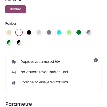
Materiál
Bavlna
Farba
Doprava zadarmo od 60€
Na vrátenie tovaru máte 50 dní
Rodinné balenie je teraz Savira
Parametre