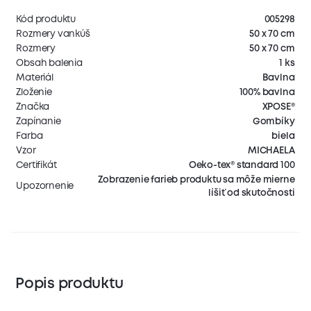
Kód produktu
005298
Rozmery vankúš
50 x 70 cm
Rozmery
50 x 70 cm
Obsah balenia
1 ks
Materiál
Bavlna
Zloženie
100% bavlna
Značka
XPOSE®
Zapínanie
Gombíky
Farba
biela
Vzor
MICHAELA
Certifikát
Oeko-tex® standard 100
Zobrazenie farieb produktu sa môže mierne
Upozornenie
líšiť od skutočnosti
Popis produktu