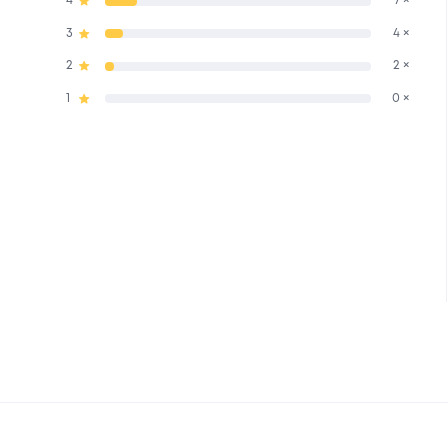
4
7 ×
3
4 ×
2
2 ×
1
0 ×