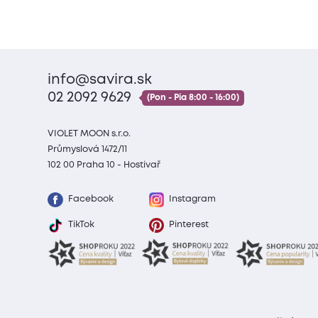
info@savira.sk
02 2092 9629
(Pon - Pia 8:00 - 16:00)
VIOLET MOON s.r.o.
Průmyslová 1472/11
102 00 Praha 10 - Hostivař
Facebook
Instagram
TikTok
Pinterest