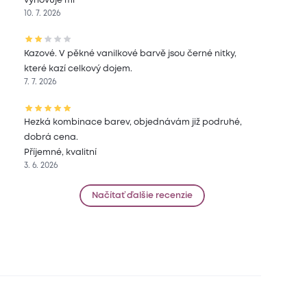
vyhovuje mi
10. 7. 2026
Kazové. V pěkné vanilkové barvě jsou černé nitky,
které kazí celkový dojem.
7. 7. 2026
Hezká kombinace barev, objednávám již podruhé,
dobrá cena.
Příjemné, kvalitní
3. 6. 2026
Načítať ďalšie recenzie