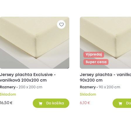
Výpredaj
Super cena
Jersey plachta Exclusive -
Jersey plachta - vanilk
vanilková 200x200 cm
90x200 cm
Rozmery •
200 x 200 cm
Rozmery •
90 x 200 cm
Skladom
Skladom
16,50
6,10
€
€
Do košíka
Do