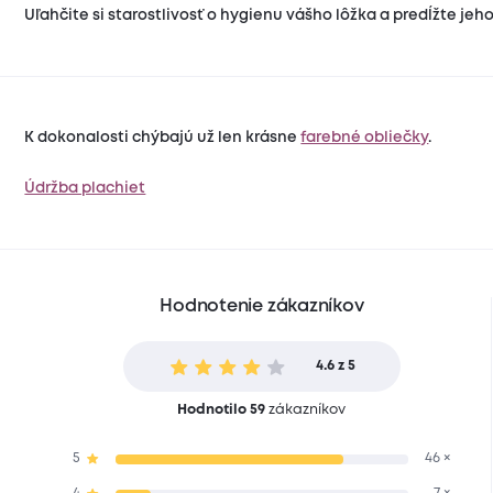
Uľahčite si starostlivosť o hygienu vášho lôžka a predĺžte jeho
K dokonalosti chýbajú už len krásne
farebné obliečky
.
Údržba plachiet
Hodnotenie zákazníkov
4.6 z 5
Hodnotilo 59
zákazníkov
5
46 ×