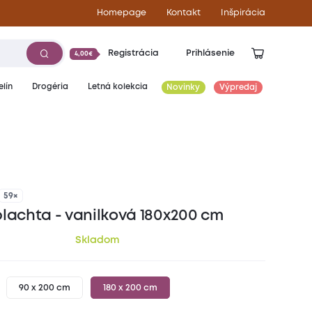
Homepage
Kontakt
Inšpirácia
Registrácia
Prihlásenie
4,00€
lín
Drogéria
Letná kolekcia
Novinky
Výpredaj
9,90
€
59×
plachta - vanilková 180x200 cm
Skladom
90 x 200 cm
180 x 200 cm