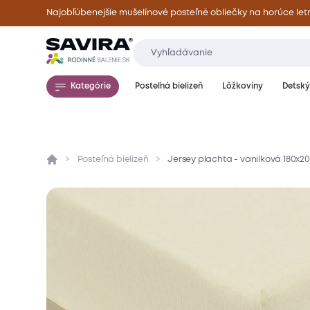
Najobľúbenejšie mušelínové posteľné obliečky na horúce let
Kategórie
Posteľná bielizeň
Lôžkoviny
Detský 
Posteľná bielizeň
Jersey plachta - vanilková 180x2
Prehľad
Parametre
Popis produktu
Mate