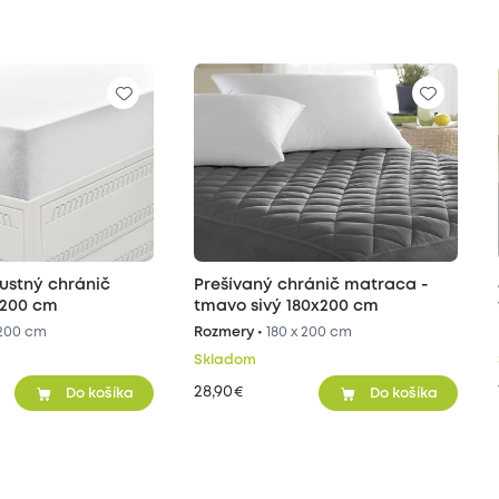
ustný chránič
Prešívaný chránič matraca -
x200 cm
tmavo sivý 180x200 cm
 200 cm
Rozmery •
180 x 200 cm
Skladom
28,90
€
Do košíka
Do košíka