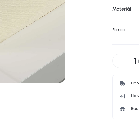
Materiál
Farba
Dop
Na v
Rodi