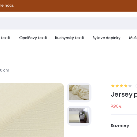
né noci.
textil
Kúpeľňový textil
Kuchynský textil
Bytové doplnky
Muše
00 cm
riál a starostlivosť
Hodnotenie
Jersey 
9,90
€
Rozmery