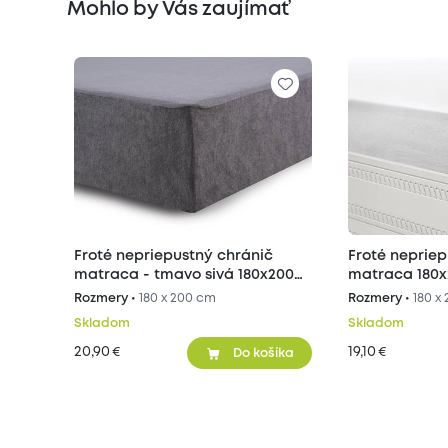
Mohlo by Vás zaujímať
Froté nepriepustný chránič
Froté nepriep
matraca - tmavo sivá 180x200
matraca 180
cm
Rozmery •
180 x 200 cm
Rozmery •
180 x
Skladom
Skladom
20,90
19,10
€
€
Do košíka