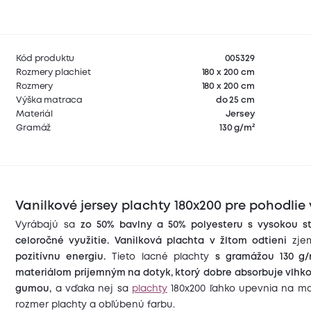
Kód produktu
005329
Rozmery plachiet
180 x 200 cm
Rozmery
180 x 200 cm
Výška matraca
do 25 cm
Materiál
Jersey
Gramáž
130 g/m²
Vanilkové jersey plachty 180x200 pre pohodlie 
Vyrábajú sa
zo 50% bavlny a 50% polyesteru s vysokou s
celoročné využitie.
Vanilková plachta v žltom odtieni
zjem
pozitívnu energiu.
Tieto lacné plachty
s gramážou 130 g
materiálom príjemným na dotyk, ktorý
dobre absorbuje vlhkos
gumou,
a vďaka nej sa
plachty
180x200 ľahko upevnia na mat
rozmer plachty a obľúbenú farbu.