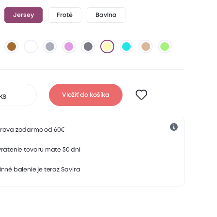
Jersey
Froté
Bavlna
Vložiť do košíka
rava zadarmo od 60€
rátenie tovaru máte 50 dní
nné balenie je teraz Savira