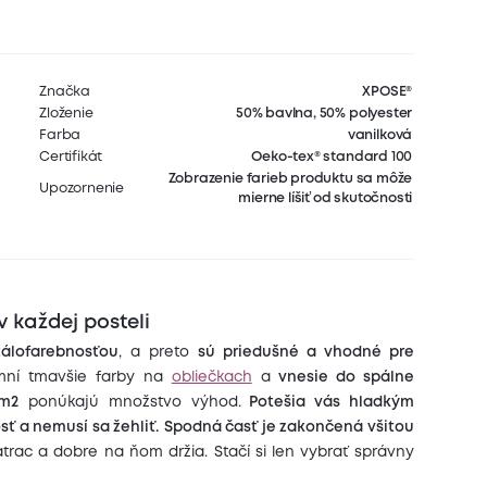
Značka
XPOSE®
Zloženie
50% bavlna, 50% polyester
Farba
vanilková
Certifikát
Oeko-tex® standard 100
Zobrazenie farieb produktu sa môže
Upozornenie
mierne líšiť od skutočnosti
v každej posteli
tálofarebnosťou
, a preto
sú priedušné a vhodné pre
ní tmavšie farby na
obliečkach
a
vnesie do spálne
/m2
ponúkajú množstvo výhod.
Potešia vás hladkým
ť a nemusí sa žehliť.
Spodná časť je zakončená všitou
rac a dobre na ňom držia. Stačí si len vybrať správny