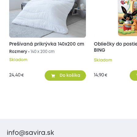
Prešívaná prikrývka 140x200 cm
Obliečky do posti
BING
Rozmery •
140 x 200 cm
Skladom
Skladom
24,40
14,90
€
€
Do košíka
info@savira.sk