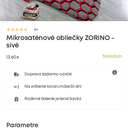
6×
Mikrosaténové obliečky ZORINO -
sivé
Skladom
13,60
€
Doprava zadarmo od 60€
Na vrátenie tovaru máte 50 dní
Rodinné balenie je teraz Savira
Parametre