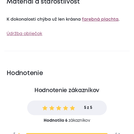
Materiál a starostlivosť
K dokonalosti chýba už len krásna
farebná plachta
.
Údržba obliečok
Hodnotenie
Hodnotenie zákazníkov
5 z 5
Hodnotilo 6
zákazníkov