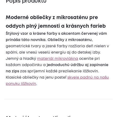
Popis produktu
Moderné obliečky z mikrosaténu pre
oddych plný jemnosti a krásnych farieb
Štýlový vzor a krásne farby s akcentom červenej vám
prináša táto novnika. Obliečky z mikrosaténu,
geometrické tvary a jasné farby rozžiaria deň nielen v
spálni, ale vnesú veselú energiu aj do detskej izby.
Jemný a hladký
materiál mikrovlákna
oceníte pri
každom odpočinku a
jednoduchú údržbu aj zapínanie
na zips
zas spríjemní každé prezliekanie lôžkovín.
Klasické obliečky na jenu posteľ
skvele padnú na našu
ponuku lôžkovín
.