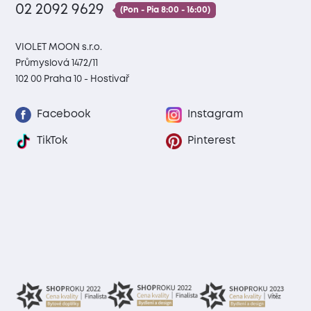
02 2092 9629
(Pon - Pia 8:00 - 16:00)
VIOLET MOON s.r.o.
Průmyslová 1472/11
102 00 Praha 10 - Hostivař
Facebook
Instagram
TikTok
Pinterest