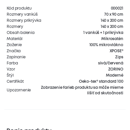
Kód produktu
000021
Rozmery vankúš
70 x 90 cm
Rozmery prikrývka
140 x 200 cm
Rozmery
140 x 200 cm
Obsah balenia
1 vankúš + 1 prikrývka
Materiál
Mikrosatén
Zloženie
100% mikrovlákno
Značka
XPOSE®
Zapínanie
Zips
Farba
sivá/červená
Vzor
ZORINO
Štýl
Moderné
Certifikát
Oeko-tex® standard 100
Zobrazenie farieb produktu sa môže mierne
Upozornenie
líšiť od skutočnosti