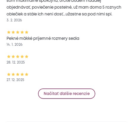
som maximalne spokojna, určite budem nadalej
objednávať, povlečenie postelné, už mam doma 5 roznych
oblečiek a stále ich neni dosť...užastne sa pod nimi spí.
3. 2. 2026
Pekné mäkké príjemné rozmery sedia
14. 1. 2026
28. 12. 2025
27. 12. 2025
Načítať ďalšie recenzie