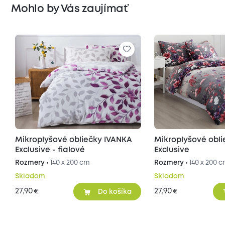
Mohlo by Vás zaujímať
Mikroplyšové obliečky IVANKA
Mikroplyšové obl
Exclusive - fialové
Exclusive
Rozmery •
140 x 200 cm
Rozmery •
140 x 200 
Skladom
Skladom
27,90
27,90
€
€
Do košíka