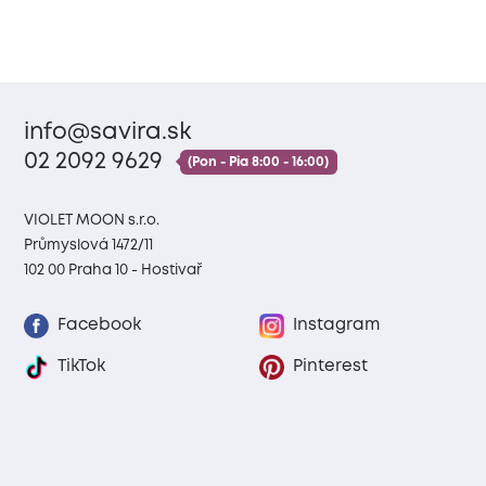
info@savira.sk
02 2092 9629
(Pon - Pia 8:00 - 16:00)
VIOLET MOON s.r.o.
Průmyslová 1472/11
102 00 Praha 10 - Hostivař
Facebook
Instagram
TikTok
Pinterest