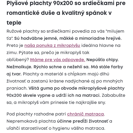
Plyšové plachty 90x200 so srdiečkami pre
romantické duše a kvalitný spánok v
teple
Ružové plachty so srdiečkami povedia za vás "milujem
ťa".
Sú hodvábne jemné, mäkké a mimoriadne hrejivé.
Preto je
naša ponuka z mikroplyšu
ideálna hlavne na
zimu. Pýtate sa, prečo je mikroplyš tak
obľúbený?
Máme pre vás odpovede.
Nepúšťa chlpy.
Nežmolkuje. Rýchlo schne a nežehlí sa. Má stále farby
aj tvar.
Plachty a materiál s chĺpkom majú dlhú
životnosť a zostanú krásne nadýchané aj po mnohých
praniach.
Všitá guma po obvode mikroplyšové plachty
90x200 skvele vypne a udrží ich na matraci.
Zababušte
sa, a mikroplyš vám prinesie tie najkrajšie sny.
Pod plachty rozhodne patrí
chránič matraca
.
Nepremokavá plachta
účinne predĺži životnosť
a
uľahčí starostlivosť o hygienu vášho matraca.