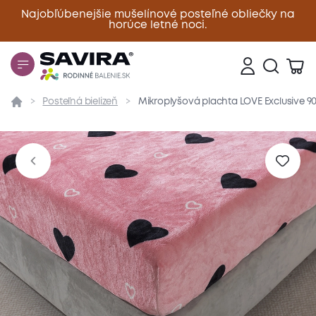
Najobľúbenejšie mušelínové posteľné obliečky na
horúce letné noci.
Zavrieť
Posteľná bielizeň
Mikroplyšová plachta LOVE Exclusive 9
Prehľad
Parametre
Popis produktu
Materiál