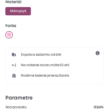
Materiál
Mikroplyš
Farba
Doprava zadarmo od 60€
Na vrátenie tovaru máte 50 dní
Rodinné balenie je teraz Savira
Parametre
Kód produktu
012694