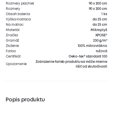
Rozmery plachiet
90 x 200 cm
Rozmery
90 x 200 cm
Obsah balenia
1 ks
Výška matraca
do 25 cm
Na matrac
do 25 cm
Materiál
Mikroplyš
Značka
XPOSE®
Gramáž
230 g/m²
Zloženie
100% mikrovlákno
Farba
ružová
Certifikát
Oeko-tex® standard 100
Zobrazenie farieb produktu sa môže mierne
Upozornenie
líšiť od skutočnosti
Popis produktu