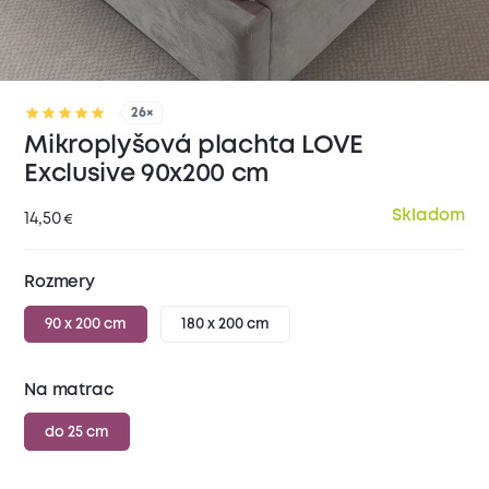
26×
Mikroplyšová plachta LOVE
Exclusive 90x200 cm
Skladom
14,50
€
Rozmery
90 x 200 cm
180 x 200 cm
Na matrac
do 25 cm