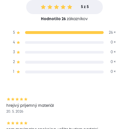
5 z 5
Hodnotilo 26
zákazníkov
5
26 ×
4
0 ×
3
0 ×
2
0 ×
1
0 ×
hrejivý príjemný materiál
20. 5. 2026