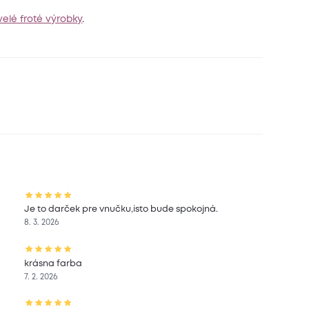
velé froté výrobky
.
Je to darček pre vnučku,isto bude spokojná.
8. 3. 2026
krásna farba
7. 2. 2026