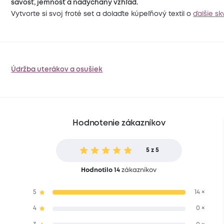
savosť, jemnosť a nadýchaný vzhľad.
Vytvorte si svoj froté set a dolaďte kúpeľňový textil o
ďalšie sk
Údržba uterákov a osušiek
Hodnotenie zákazníkov
5 z 5
Hodnotilo 14
zákazníkov
5
14 ×
4
0 ×