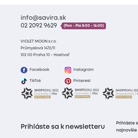
info@savira.sk
02 2092 9629
(Pon - Pia 8:00 - 16:00)
VIOLET MOON s.r.o.
Průmyslová 1472/11
102 00 Praha 10 - Hostivař
Facebook
Instagram
TikTok
Pinterest
Prihláste 
Prihláste sa k newsletteru
najnovšie