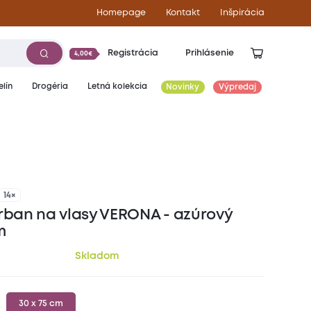
Homepage
Kontakt
Inšpirácia
Registrácia
Prihlásenie
4,00€
lín
Drogéria
Letná kolekcia
Novinky
Výpredaj
3,90
€
14×
urban na vlasy VERONA - azúrový
m
Skladom
30 x 75 cm