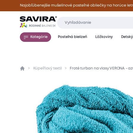
Najobľúbenejšie mušelínové posteľné obliečky na horúce let
Kategórie
Posteľná bielizeň
Lôžkoviny
Detský 
Kúpeľňový textil
Froté turban na vlasy VERONA - a
Prehľad
Parametre
Popis produktu
Mate