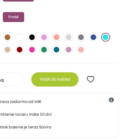
Froté
Vložiť do košíka
rava zadarmo od 60€
rátenie tovaru máte 50 dní
nné balenie je teraz Savira