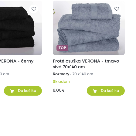
TOP
 VERONA - černy
Froté osuška VERONA - tmavo
sivá 70x140 cm
90 cm
Rozmery •
70 x 140 cm
Skladom
8,00
€
Do košíka
Do košíka