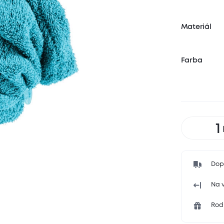
Materiál
Farba
Dop
Na v
Rodi