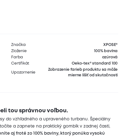
Značka
XPOSE®
Zloženie
100% bavlna
Farba
azúrová
Certifikát
Oeko-tex® standard 100
Zobrazenie farieb produktu sa môže
Upozornenie
mierne líšiť od skutočnosti
li tou správnou voľbou.
vlasy do vzhľadného a upraveného turbanu. Špeciálny
točíte a zapnete na praktický gombík v zadnej časti,
níte aj froté zo 100% bavlny, ktorý ponúka vysokú