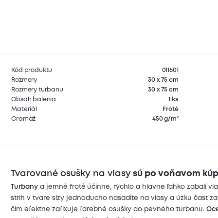
Kód produktu
011601
Rozmery
30 x 75 cm
Rozmery turbanu
30 x 75 cm
Obsah balenia
1 ks
Materiál
Froté
Gramáž
450 g/m²
Tvarované osušky na vlasy
sú po voňavom kúpe
Turbany
a jemné froté
účinne, rýchlo a hlavne ľahko zabalí 
strih v tvare slzy jednoducho nasadíte na vlasy a úzku časť za
čím efektne zafixuje farebné osušky do pevného turbanu.
Oce