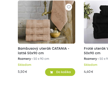
Bambusový uterák CATANIA -
Froté uterák
latté 50x90 cm
50x90 cm
Rozmery •
50 x 90 cm
Rozmery •
50 x 
Skladom
Skladom
5,50
4,40
€
€
Do košíka