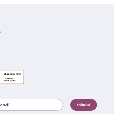
y
 email
Odoslať