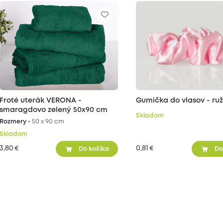
Froté uterák VERONA -
Gumička do vlasov - ru
smaragdovo zelený 50x90 cm
Skladom
Rozmery •
50 x 90 cm
Skladom
3,80
0,81
€
€
Do košíka
Do