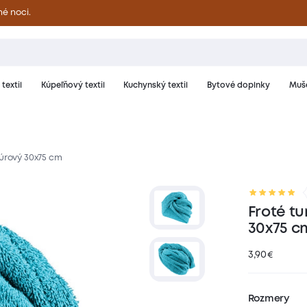
né noci.
textil
Kúpeľňový textil
Kuchynský textil
Bytové doplnky
Muše
zúrový 30x75 cm
riál a starostlivosť
Hodnotenie
Froté t
30x75 c
3,90
€
Rozmery