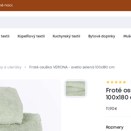
né noci.
textil
Kúpeľňový textil
Kuchynský textil
Bytové doplnky
Muše
ky a uteráky
Froté osuška VERONA - svetlo zelená 100x180 cm
riál a starostlivosť
Hodnotenie
Froté o
100x180
11,90
€
Rozmery