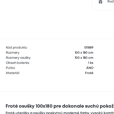
Rodi
Kód produktu
011889
Rozmery
100 x 180 cm
Rozmery osušky
100 x 180 cm
Obsah balenia
1 ks
Pútko
ÁNO
Materiál
Froté
Froté osušky 100x180 pre dokonale suchú poko
Froté uteráky a osušky poskytnú moderné farby, vysoký komfo