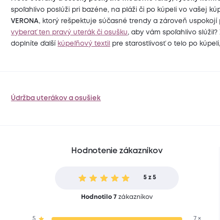
spoľahlivo poslúži pri bazéne, na pláži či po kúpeli vo vašej kú
VERONA
, ktorý rešpektuje súčasné trendy a zároveň uspokojí
vyberať ten pravý uterák či osušku
, aby vám spoľahlivo slúžil?
doplníte ďalší
kúpeľňový textil
pre starostlivosť o telo po kúpel
Údržba uterákov a osušiek
Hodnotenie zákazníkov
5 z 5
Hodnotilo 7
zákazníkov
5
7 ×