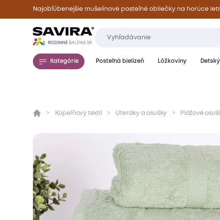
Najobľúbenejšie mušelínové posteľné obliečky na horúce let
Kategórie
Posteľná bielizeň
Lôžkoviny
Detský 
Kúpeľňový textil
Uteráky a osušky
Plážové osuš
Prehľad
Parametre
Popis produktu
Mate