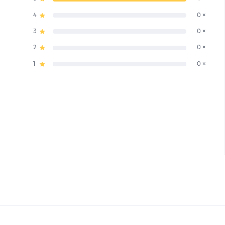
4
0 ×
3
0 ×
2
0 ×
1
0 ×