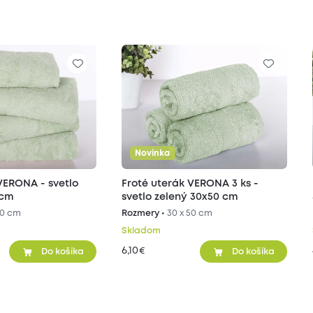
Novinka
VERONA - svetlo
Froté uterák VERONA 3 ks -
 cm
svetlo zelený 30x50 cm
90 cm
Rozmery •
30 x 50 cm
Skladom
6,10
€
Do košíka
Do košíka