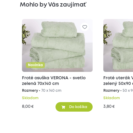
Mohlo by Vás zaujímať
Novinka
Froté osuška VERONA - svetlo
Froté uterák 
zelená 70x140 cm
zelený 50x90
Rozmery •
70 x 140 cm
Rozmery •
50 x 
Skladom
Skladom
8,00
3,80
€
€
Do košíka