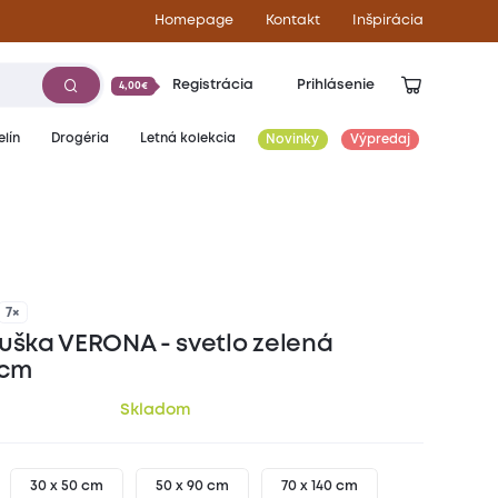
Homepage
Kontakt
Inšpirácia
Registrácia
Prihlásenie
4,00€
lín
Drogéria
Letná kolekcia
Novinky
Výpredaj
11,90
€
7×
suška VERONA - svetlo zelená
 cm
Skladom
30 x 50 cm
50 x 90 cm
70 x 140 cm