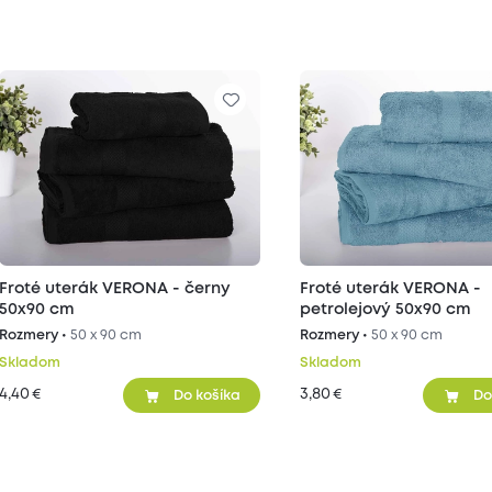
Froté uterák VERONA - černy
Froté uterák VERONA -
50x90 cm
petrolejový 50x90 cm
Rozmery •
50 x 90 cm
Rozmery •
50 x 90 cm
Skladom
Skladom
4,40
3,80
€
€
Do košíka
Do