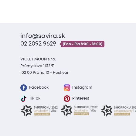
info@savira.sk
02 2092 9629
(Pon - Pia 8:00 - 16:00)
VIOLET MOON s.r.o.
Průmyslová 1472/11
102 00 Praha 10 - Hostivař
Facebook
Instagram
TikTok
Pinterest