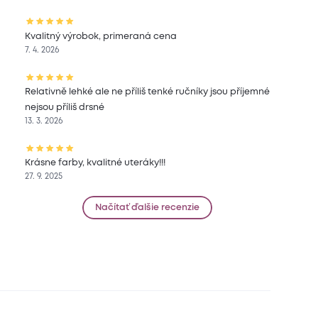
Kvalitný výrobok, primeraná cena
7. 4. 2026
Relativně lehké ale ne příliš tenké ručníky jsou příjemné
nejsou příliš drsné
13. 3. 2026
Krásne farby, kvalitné uteráky!!!
27. 9. 2025
Načítať ďalšie recenzie