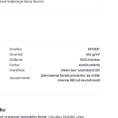
nné balenie je teraz Savira
Značka
XPOSE®
Gramáž
450 g/m²
Zloženie
100% bavlna
Farba
svetlo zelená
Certifikát
Oeko-tex® standard 100
Zobrazenie farieb produktu sa môže
Upozornenie
mierne líšiť od skutočnosti
žku
rt a savosť jemného froté.
Osuška 100x180 vám