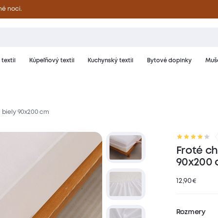
né noci.
textil
Kúpeľňový textil
Kuchynský textil
Bytové doplnky
Muše
- biely 90x200 cm
riál a starostlivosť
Hodnotenie
Froté ch
90x200
12,90
€
Rozmery