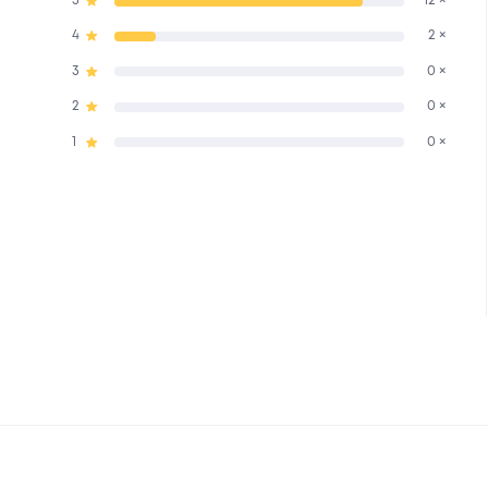
5
12 ×
4
2 ×
3
0 ×
2
0 ×
1
0 ×