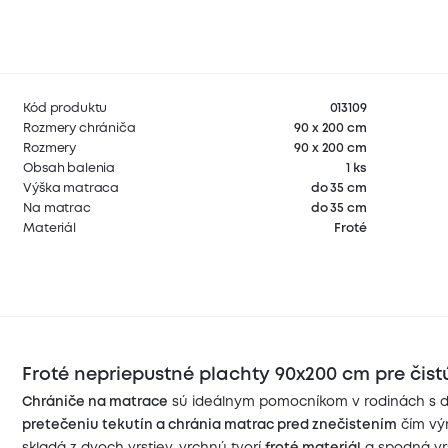
Kód produktu
013109
Rozmery chrániča
90 x 200 cm
Rozmery
90 x 200 cm
Obsah balenia
1 ks
Výška matraca
do 35 cm
Na matrac
do 35 cm
Materiál
Froté
Froté nepriepustné plachty 90x200 cm pre čis
Chrániče na matrace
sú ideálnym pomocníkom v rodinách s de
pretečeniu tekutín a chránia matrac pred znečistením
čím výr