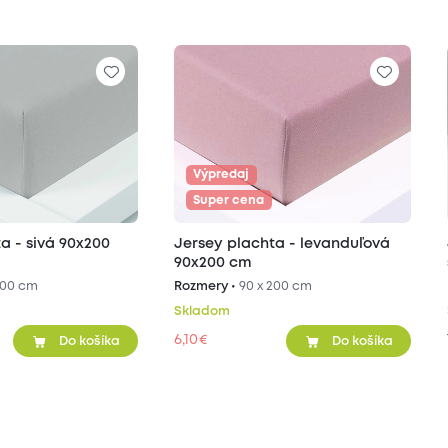
Výpredaj
Super cena
a - sivá 90x200
Jersey plachta - levanduľová
90x200 cm
200 cm
Rozmery •
90 x 200 cm
Skladom
6,10
€
Do košíka
Do košíka