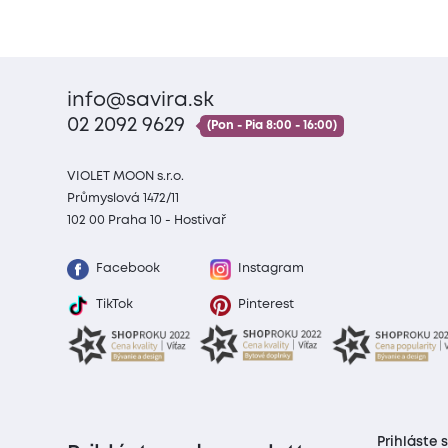
info@savira.sk
02 2092 9629
(Pon - Pia 8:00 - 16:00)
VIOLET MOON s.r.o.
Průmyslová 1472/11
102 00 Praha 10 - Hostivař
Facebook
Instagram
TikTok
Pinterest
Prihláste 