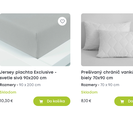
Jersey plachta Exclusive -
Prešívaný chránič vank
svetle sivá 90x200 cm
biely 70x90 cm
Rozmery •
90 x 200 cm
Rozmery •
70 x 90 cm
Skladom
Skladom
10,30
8,10
€
€
Do košíka
Do