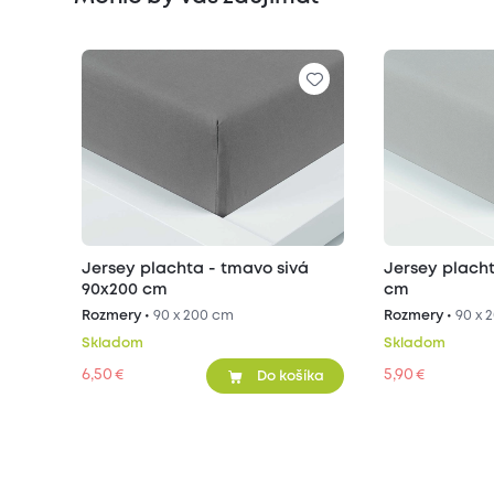
Jersey plachta - tmavo sivá
Jersey placht
90x200 cm
cm
Rozmery •
90 x 200 cm
Rozmery •
90 x 
Skladom
Skladom
6,50
5,90
€
€
Do košíka