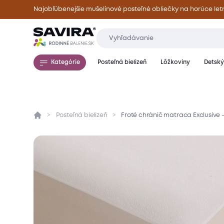
Najobľúbenejšie mušelínové posteľné obliečky na horúce let
Kategórie
Posteľná bielizeň
Lôžkoviny
Detský 
Posteľná bielizeň
Froté chránič matraca Exclusive 
Prehľad
Parametre
Popis produktu
Mate