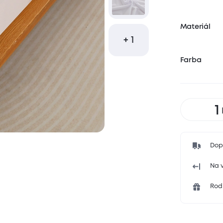
Materiál
+ 1
Farba
Dop
Na v
Rodi