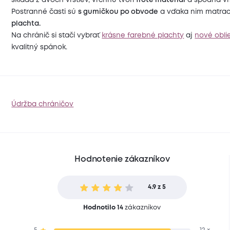
skladá z dvoch vrstiev, vrchnú tvorí
froté materiál
a spodná vr
Postranné časti sú
s gumičkou po obvode
a vďaka nim matrac
plachta.
Na chránič si stačí vybrať
krásne farebné plachty
aj
nové obli
kvalitný spánok.
Údržba chráničov
Hodnotenie zákazníkov
4.9 z 5
Hodnotilo 14
zákazníkov