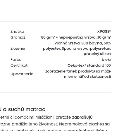
Značka
XPOSE®
Gramáž
180 g/m² + nepriepustná vrstva: 30 g/m²
Vrchná vrstva: 50% bavlna, 50%
Zloženie
polyester; Spodná vrstva: polyuretan,
pratelný silikon
Farba
biela
Certifikát
Oeko-tex® standard 100
Zobrazenie farieb produktu sa môže
Upozornenie
mierne líšiť od skutočnosti
tú a suchú matrac
ťmi či domácimi miláčikmi, pretože
zabraňujú
azne predĺžia jeho životnosť. Nepremokavá plachta sa