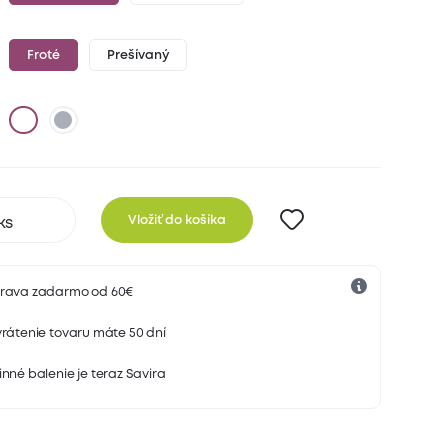
Froté
Prešívaný
Vložiť do košíka
rava zadarmo od 60€
rátenie tovaru máte 50 dní
nné balenie je teraz Savira