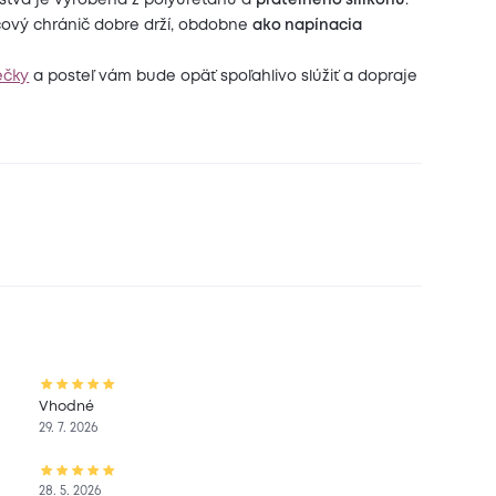
stva je vyrobená z polyuretánu a
prateľného silikónu
.
ový chránič dobre drží, obdobne
ako napínacia
ečky
a posteľ vám bude opäť spoľahlivo slúžiť a dopraje
Vhodné
29. 7. 2026
28. 5. 2026