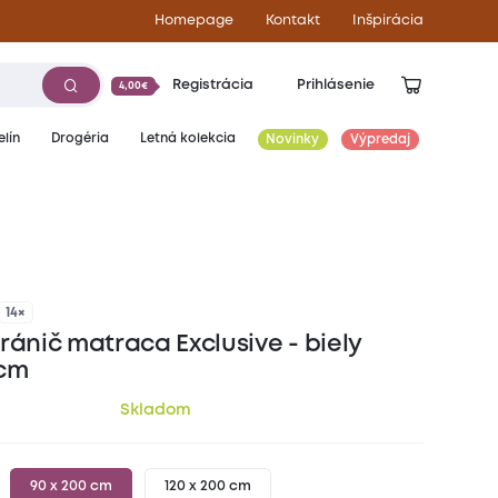
Homepage
Kontakt
Inšpirácia
Registrácia
Prihlásenie
4,00€
lín
Drogéria
Letná kolekcia
Novinky
Výpredaj
12,90
€
14×
ránič matraca Exclusive - biely
 cm
Skladom
90 x 200 cm
120 x 200 cm